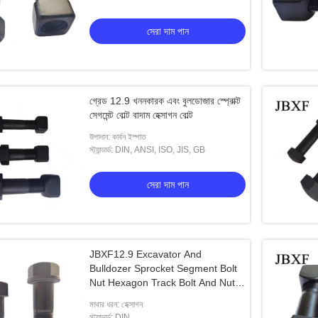
সেরা দাম পান
গ্রেড 12.9 খননকারক এবং বুলডোজার স্প্রোক্ট
সেগমেন্ট বোল্ট বাদাম হেক্সাগন বোল্ট
উপাদান: কার্বন ইস্পাত
স্ট্যান্ডার্ড: DIN, ANSI, ISO, JIS, GB
সেরা দাম পান
JBXF12.9 Excavator And
Bulldozer Sprocket Segment Bolt
Nut Hexagon Track Bolt And Nut
(জিবিএক্সএফ১২.৯ এক্সক্যাভেটর এবং বুলডোজার
মাথার ধরন: হেক্সাগন
স্প্রোক্ট সেগমেন্ট বোল্ট নট হেক্সাগন ট্র্যাক বোল্ট
স্ট্যান্ডার্ড: DIN