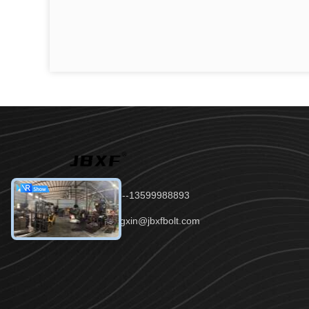
টেলিফোন：86--13599988893
ইমেইল：yangxin@jbxfbolt.com