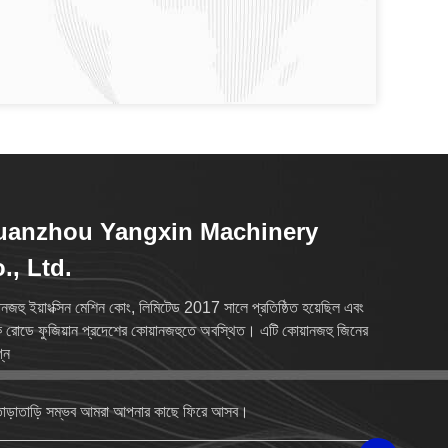
uanzhou Yangxin Machinery
., Ltd.
ানজহু ইয়াংক্সিন মেশিন কোং, লিমিটেড 2017 সালে প্রতিষ্ঠিত হয়েছিল এবং
ক রোডে ফুজিয়ান প্রদেশের কোয়ানজহুতে অবস্থিত। এটি কোয়ানজহু জিনের
্ন
াড়াতাড়ি সম্ভব আমরা আপনার কাছে ফিরে আসব।