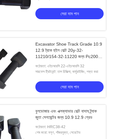
সেরা দাম পান
Excavator Shoe Track Grade 10.9
12.9 ট্রাক হুইল বোল্ট 20y-32-
11210/154-32-11220 জন্য Pc200
Cat320
কঠোরতা: এইচআরসি 22-এইচআরসি 32
সারফেস ট্রিটমেন্ট: তাপ চিকিত্সা, কার্বুরাইজিং, শক্ত করা
সেরা দাম পান
বুলডোজার এবং এক্সক্যাভার বোল্ট বাদাম ট্র্যাক
জুতা সেগমেন্টের জন্য 10.9 12.9 গ্রেড
কঠোরতা: HRC38-42
শেষ করো: মসৃণ, পাঁজরযুক্ত, সেরেটেড