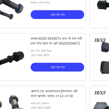
উপাদান: কার্বন ইস্পাত
সেরা দাম পান
কামাজ 6520-3104071 জন্য নট সঙ্গে গাড়ী
চাকা স্টাড ট্রাক নট বোল্ট 65203104071
টর্ক স্পেক: 200 Nm
থ্রেড আকার: M22
সেরা দাম পান
হেক্সাগন হেড এক্সক্যাভারের ট্র্যাকপ্যাড বোল্ট
কালো অক্সাইড আকার এম 12-এম 30
মাথার ধরন: হেক্সাগন
আকার: M12-M30