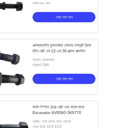
মাথার ধরন: হেক্স
সেরা দাম পান
এক্সক্যাভেটর বুলডোজার লোডার সেগমেন্ট ট্রাক
হুইল বোল্ট এম 12-এম 30 ব্ল্যাক অক্সাইড
প্রয়োগ: এক্সক্যাভার
স্ট্যান্ডার্ড: DIN
সেরা দাম পান
কার্বন ইস্পাত Jcb বোল্ট এবং বাদাম জন্য
Excavator 6V8360-3K9770
প্যাকিং: শক্ত কাগজ, ব্যাগ, প্যালেট
গ্রেড: 8.8, 10.9 12.9