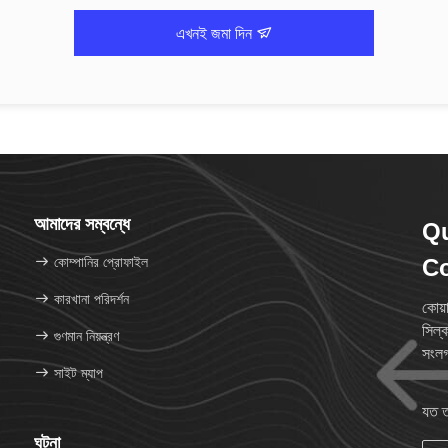
এখনই জমা দিন
আমাদের সম্বন্ধে
Q
কোম্পানির প্রোফাইল
Co
কারখানা পরিদর্শন
কোয়
সিল্
গুণমান নিয়ন্ত্রণ
সংলগ
সাইট ম্যাপ
যত ত
ঘটনা