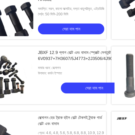
সমাপ্তি: সরল, কালো অক্সাইড, দস্তা ধাতুপট্টাবৃত, এইচডিজি
দৈর্ঘ্য: 50 মিমি-200 মিমি
সেরা দাম পান
JBXF 12.9 প্লাগ বোল্ট এবং বাদাম স্প্রোক্ট সেগমেন্ট বোল্ট বাদাম
6V0937+7H3607/5J4773+2J3506/4J9058+2J3507
মাথার ধরন: হেক্সাগন
উপাদান: কার্বন ইস্পাত
সেরা দাম পান
হেক্সাগন হেড ট্রাক হুইল বোল্ট টেকসই ট্র্যাক গার্ড
বোল্ট এবং বাদাম
গ্রেড: 4.6, 4.8, 5.6, 5.8, 6.8, 8.8, 10.9, 12.9