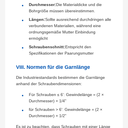
Durchmesser:
Die Materialdicke und die
Schraubzahn-Schraubschrauber
Bohrgröße müssen übereinstimmen.
Zähne-Block-Schraube
Längen:
Sollte ausreichend durchdringen alle
verbundenen Materialien, während eine
Schraube für Lastwagenräder
ordnungsgemäße Mutter Einbindung
ermöglicht
Bolzen und Nüsse
Schraubenschnitt:
Entspricht den
Spezifikationen der Paarungsmutter
Bodenplatte-Bolzen
VIII. Normen für die Garnlänge
Die Industriestandards bestimmen die Garnlänge
anhand der Schraubendimensionen:
Für Schrauben ≤ 6': Gewindelänge = (2 ×
Durchmesser) + 1/4"
für Schrauben > 6': Gewindelänge = (2 ×
Durchmesser) + 1/2"
Es ist zu beachten, dass Schrauben mit einer Länge