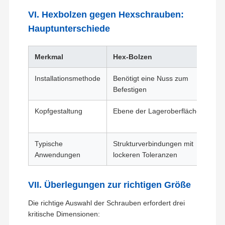
VI. Hexbolzen gegen Hexschrauben:
Hauptunterschiede
Über Uns
Werksbesicht
Qualitätskont
Kontakt Mit
Igung
Rolle
Uns
Merkmal
Hex-Bolzen
Installationsmethode
Benötigt eine Nuss zum
Befestigen
Nachrichten
Fälle
Blog
Bitte Um Ein
Angebot
Kopfgestaltung
Ebene der Lageroberfläche
Schraubschraubschraubschraubschraubschraubschraubschraubschraubschraubschraubschraubschraubschraubsc
Typische
Strukturverbindungen mit
Pflügelschrauber
Anwendungen
lockeren Toleranzen
Segment Bolt
VII. Überlegungen zur richtigen Größe
Schraubenschraubschraubschraubschraub
Die richtige Auswahl der Schrauben erfordert drei
kritische Dimensionen:
Schraubenschraubschraubschraubschraubschraubschraubschraubschraubschraubschraubschraubschraubschraub