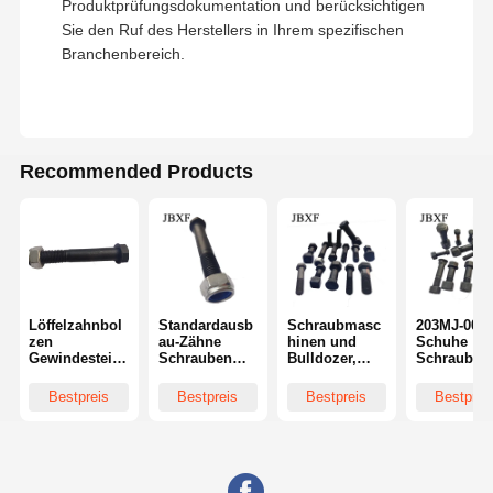
Produktprüfungsdokumentation und berücksichtigen
Sie den Ruf des Herstellers in Ihrem spezifischen
Branchenbereich.
Recommended Products
Löffelzahnbol
Standardausb
Schraubmasc
203MJ-000
zen
au-Zähne
hinen und
Schuhe
Gewindesteig
Schrauben
Bulldozer,
Schraube
ung 1,75 mm
24*75 Rand
Schrauben
Schraube f
Länge 50 mm
Zahn Schnitt
und Muttern
SHANTUI
Bestpreis
Bestpreis
Bestpreis
Bestprei
Innensechska
Schraube und
für Komatsu
SD16 SD22
nt
Nuss
56/60/120/130/
SD32
200/300
Bulldozer