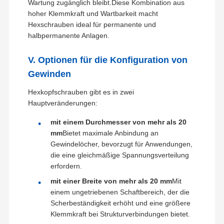
Wartung zugänglich bleibt.Diese Kombination aus
hoher Klemmkraft und Wartbarkeit macht
Hexschrauben ideal für permanente und
halbpermanente Anlagen.
V. Optionen für die Konfiguration von
Gewinden
Hexkopfschrauben gibt es in zwei
Hauptveränderungen:
mit einem Durchmesser von mehr als 20
mm
Bietet maximale Anbindung an
Gewindelöcher, bevorzugt für Anwendungen,
die eine gleichmäßige Spannungsverteilung
erfordern.
Quanzhou Yangxin Machinery Co., Ltd. wurde 2017 gegründet
und befindet sich in Quanzhou, Fujian Provinz, an der
mit einer Breite von mehr als 20 mm
Mit
Seidenstraße.Unsere Firma ist spezialisiert auf die Herstellung
einem ungetriebenen Schaftbereich, der die
Heim
Produkte
Videos
VR-Show
von hochfesten Laufschuhen.Unsere Produkte werden vor dem
Verlassen der Fabrik einer strengen Inspektion unterzogen und
Scherbeständigkeit erhöht und eine größere
werden im ganzen Land gut verkauft.Wir halten uns an die
Klemmkraft bei Strukturverbindungen bietet.
Geschäftsphilosophie "Qualität zuerst", der Kunde zuerst",