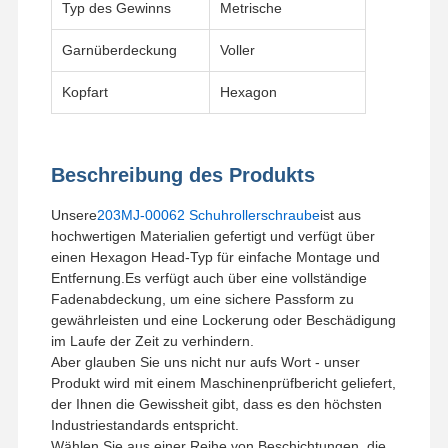
Typ des Gewinns
Metrische
Garnüberdeckung
Voller
Kopfart
Hexagon
Beschreibung des Produkts
Unsere
203MJ-00062 Schuhrollerschraube
ist aus
hochwertigen Materialien gefertigt und verfügt über
einen Hexagon Head-Typ für einfache Montage und
Entfernung.Es verfügt auch über eine vollständige
Fadenabdeckung, um eine sichere Passform zu
gewährleisten und eine Lockerung oder Beschädigung
im Laufe der Zeit zu verhindern.
Aber glauben Sie uns nicht nur aufs Wort - unser
Produkt wird mit einem Maschinenprüfbericht geliefert,
Heim
Produkte
Videos
VR-Show
der Ihnen die Gewissheit gibt, dass es den höchsten
Industriestandards entspricht.
Wählen Sie aus einer Reihe von Beschichtungen, die