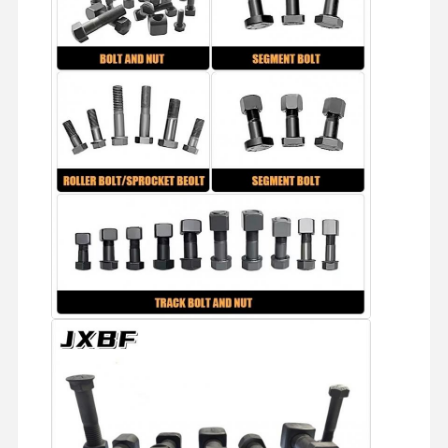
Schraubzahn-Schraubschrauber
Zähne-Block-Schraube
Schraube für Lastwagenräder
Bolzen und Nüsse
Bodenplatte-Bolzen