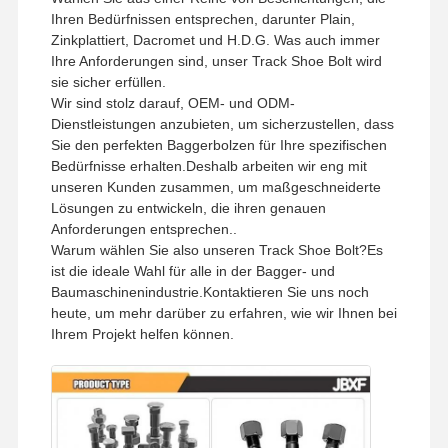
Ihren Bedürfnissen entsprechen, darunter Plain,
Zinkplattiert, Dacromet und H.D.G. Was auch immer
Über Uns
Werksbesicht
Qualitätskont
Kontakt Mit
Ihre Anforderungen sind, unser Track Shoe Bolt wird
Igung
Rolle
Uns
sie sicher erfüllen.
Wir sind stolz darauf, OEM- und ODM-
Dienstleistungen anzubieten, um sicherzustellen, dass
Sie den perfekten Baggerbolzen für Ihre spezifischen
Bedürfnisse erhalten.Deshalb arbeiten wir eng mit
unseren Kunden zusammen, um maßgeschneiderte
Nachrichten
Fälle
Blog
Bitte Um Ein
Angebot
Lösungen zu entwickeln, die ihren genauen
Anforderungen entsprechen..
Warum wählen Sie also unseren Track Shoe Bolt?Es
Schraubschraubschraubschraubschraubschraubschraubschraubschraubschraubschraubschraubschraubschraubsc
ist die ideale Wahl für alle in der Bagger- und
Baumaschinenindustrie.Kontaktieren Sie uns noch
Pflügelschrauber
heute, um mehr darüber zu erfahren, wie wir Ihnen bei
Ihrem Projekt helfen können.
Segment Bolt
Schraubenschraubschraubschraubschraub
Schraubenschraubschraubschraubschraubschraubschraubschraubschraubschraubschraubschraubschraubschraub