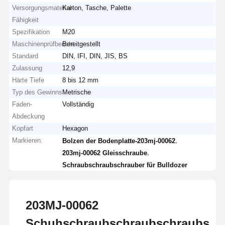
Versorgungsmaterial-
Karton, Tasche, Palette
Fähigkeit
Spezifikation
M20
Maschinenprüfbericht
Bereitgestellt
Standard
DIN, IFI, DIN, JIS, BS
Zulassung
12,9
Härte Tiefe
8 bis 12 mm
Typ des Gewinns
Metrische
Faden-
Vollständig
Abdeckung
Kopfart
Hexagon
Markieren:
,
Bolzen der Bodenplatte-203mj-00062
,
203mj-00062 Gleisschraube
Schraubschraubschrauber für Bulldozer
203MJ-00062
Schuhschraubschraubschraubsch