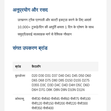
दांत ब्लॉक बोल्ट
अनुप्रयोग और रसद
ट्रक व्हील बोल्ट
उत्खनन ट्रैक प्रणाली और बाल्टी इकट्ठा करने के लिए आदर्श
10,000+ टुकड़े/दिन की आपूर्ति क्षमता 1 दिन के प्रेषण के साथ
बोल्ट्स एंड नट्स
समुद्री/हवाई मालवाहक मार्ग से वैश्विक नौवहन
ट्रैक जूता बोल्ट
संगत उपकरण ब्रांड
ब्रांड
कैटलॉग
बुलडोजर
D20 D30 D31 D37 D40 D41 D45 D50 D60
D65 D68 D75 D80 D85 D150 D155 D275
D355 D3C D3D D4C D4D D4H D5C D6D
D6H D7G D8K D8N D9N D10N D11N
कोमात्सु
पीसी30 पीसी40 पीसी45 पीसी60 पीसी75 पीसी100
पीसी120 पीसी150 पीसी200 पीसी220 पीसी300
पीसी350 पीसी400