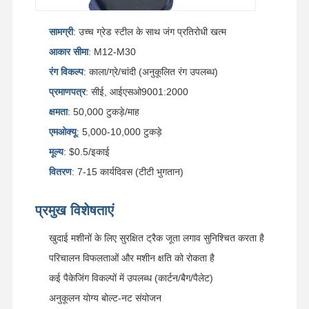
सामग्री
: उच्च ग्रेड स्टील के साथ जंग प्रतिरोधी खत्म
हमारे बारे में
फ़ैक्टरी टूर
गुणवत्ता नियंत्रण
हमसे संपर्क करें
आकार सीमा
: M12-M30
रंग विकल्प
: काला/ग्रे/चांदी (अनुकूलित रंग उपलब्ध)
प्रमाणपत्र
: सीई, आईएसओ9001:2000
क्षमता
: 50,000 टुकड़े/माह
समाचार
मामले
ब्लॉग
उद्धरण मांगें
एमओक्यू
: 5,000-10,000 टुकड़े
मूल्य
: $0.5/इकाई
ट्रैक बोल्ट
वितरण
: 7-15 कार्यदिवस (टीटी भुगतान)
धनुष का बोल्ट
प्रमुख विशेषताएं
सेगमेंट बोल्ट
खुदाई मशीनों के लिए सुरक्षित ट्रैक जूता लगाव सुनिश्चित करता है
ट्रैक रोलर बोल्ट
परिचालन विफलताओं और मशीन क्षति को रोकता है
बाल्टी पिन बोल्ट
कई पैकेजिंग विकल्पों में उपलब्ध (कार्टन/बैग/पैलेट)
अनुकूलन योग्य बोल्ट-नट संयोजन
बाल्टी दांत बोल्ट