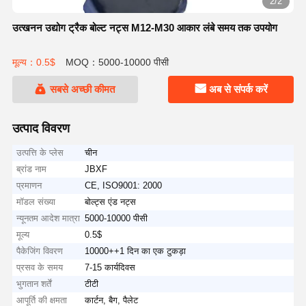
2/2
उत्खनन उद्योग ट्रैक बोल्ट नट्स M12-M30 आकार लंबे समय तक उपयोग
मूल्य：0.5$
MOQ：5000-10000 पीसी
सबसे अच्छी कीमत
अब से संपर्क करें
उत्पाद विवरण
उत्पत्ति के प्लेस
चीन
ब्रांड नाम
JBXF
प्रमाणन
CE, ISO9001: 2000
मॉडल संख्या
बोल्ट्स एंड नट्स
न्यूनतम आदेश मात्रा
5000-10000 पीसी
मूल्य
0.5$
पैकेजिंग विवरण
10000++1 दिन का एक टुकड़ा
प्रसव के समय
7-15 कार्यदिवस
भुगतान शर्तें
टीटी
आपूर्ति की क्षमता
कार्टन, बैग, पैलेट