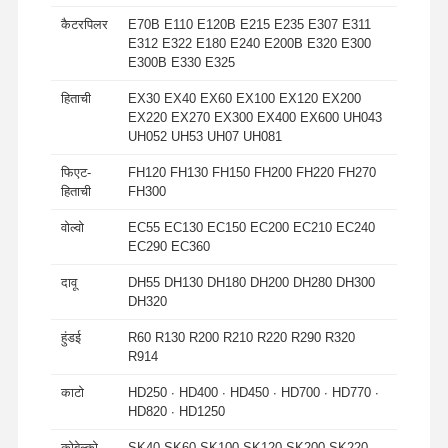
कैटरपिलर
E70B E110 E120B E215 E235 E307 E311
E312 E322 E180 E240 E200B E320 E300
E300B E330 E325
हिताची
EX30 EX40 EX60 EX100 EX120 EX200
EX220 EX270 EX300 EX400 EX600 UH043
UH052 UH53 UH07 UH081
फिएट-
FH120 FH130 FH150 FH200 FH220 FH270
हिताची
FH300
वोल्वो
EC55 EC130 EC150 EC200 EC210 EC240
EC290 EC360
दावू
DH55 DH130 DH180 DH200 DH280 DH300
DH320
हुंडई
R60 R130 R200 R210 R220 R290 R320
R914
काटो
HD250 ∙ HD400 ∙ HD450 ∙ HD700 ∙ HD770 ∙
HD820 ∙ HD1250
कोबेल्को
SK40 SK60 SK100 SK120 SK200 SK220