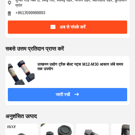
शुन्फा रोड नंबर 6, शंमेई गांव, श्यामेई शहर, नानान शहर, क्वानज़ोउ शहर, फ़ुज़ियान
प्रांत
+8613599988893
अब से संपर्क करें
सबसे उत्तम प्रतिदान प्राप्त करें
उत्खनन उद्योग ट्रैक बोल्ट नट्स M12-M30 आकार लंबे समय
तक उपयोग
जारी रखें
अनुशंसित उत्पाद