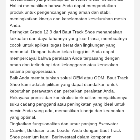
Hal ini memastikan bahwa Anda dapat mengandalkan
produk untuk pengencangan yang aman dan stabil,
meningkatkan kinerja dan keselamatan keseluruhan mesin
Tentang
Tur Pabrik
Kontrol
Hubungi
Anda.
Kami
Kualitas
Kami
Peringkat Grade 12.9 dari Baut Track Shoe menandakan
kekuatan dan daya tahannya yang luar biasa, membuatnya
cocok untuk aplikasi tugas berat dan lingkungan yang
menuntut. Dengan bahan kelas tinggi ini, Anda dapat
mempercayai bahwa peralatan Anda terpasang dengan
aman dan terlindungi dari kelonggaran atau kerusakan
Berita
Kasus
Blog
Minta
Kutipan
selama pengoperasian.
Baik Anda membutuhkan solusi OEM atau ODM, Baut Track
Shoe kami adalah pilihan yang dapat diandalkan untuk
JALUR BAUT
kebutuhan perawatan dan perbaikan peralatan Anda.
Rekayasa presisi dan konstruksi berkualitas menjadikannya
Bolt Plow
suku cadang pengganti atau peningkatan yang ideal untuk
mesin Anda yang ada, memastikan kinerja dan keandalan
Segmen Bolt
yang optimal.
Tingkatkan fungsionalitas dan umur panjang Excavator
Bolt roller jalur
Crawler, Buldoser, atau Loader Anda dengan Baut Track
Shoe premium kami. Berinvestasi dalam komponen
Bucket Pin Bolt