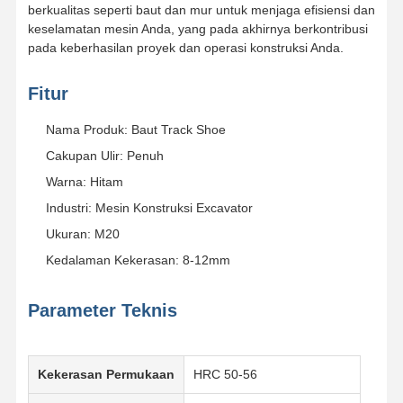
berkualitas seperti baut dan mur untuk menjaga efisiensi dan
keselamatan mesin Anda, yang pada akhirnya berkontribusi
Bucket Tooth Bolt
pada keberhasilan proyek dan operasi konstruksi Anda.
Bolt Blok Gigi
Fitur
Bolt roda truk
Nama Produk: Baut Track Shoe
Baut dan Mur
Cakupan Ulir: Penuh
Warna: Hitam
Lacak Baut Sepatu
Industri: Mesin Konstruksi Excavator
Ukuran: M20
Kedalaman Kekerasan: 8-12mm
Parameter Teknis
Kekerasan Permukaan
HRC 50-56