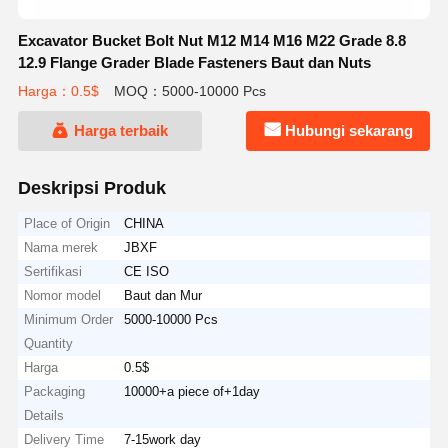
Excavator Bucket Bolt Nut M12 M14 M16 M22 Grade 8.8
12.9 Flange Grader Blade Fasteners Baut dan Nuts
Harga：0.5$
MOQ：5000-10000 Pcs
Harga terbaik
Hubungi sekarang
Deskripsi Produk
Place of Origin
CHINA
Nama merek
JBXF
Sertifikasi
CE ISO
Nomor model
Baut dan Mur
Minimum Order
5000-10000 Pcs
Quantity
Harga
0.5$
Packaging
10000+a piece of+1day
Details
Delivery Time
7-15work day