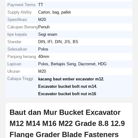
Payment Terms
TT
Supply Ability
Carton, bag, pallet
Spesifikasi
M20
Cakupan Benang
Penuh
tipe kepala
Segi enam
Standar
DIN, IFI, DIN, JIS, BS
Selesaikan
Polos
Panjang benang
40mm
Lapisan
Polos, Berlapis Seng, Dacromet, HDG
Ukuran
M20
Cahaya Tinggi:
,
kacang baut ember excavator m12
,
Excavator bucket bolt nut m14
Excavator bucket bolt nut m16
Baut dan Mur Bucket Excavator
M12 M14 M16 M22 Grade 8.8 12.9
Flange Grader Blade Fasteners