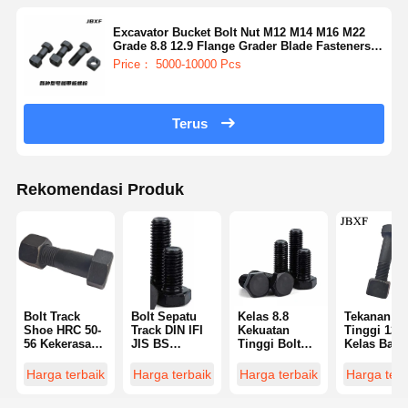
Excavator Bucket Bolt Nut M12 M14 M16 M22
Grade 8.8 12.9 Flange Grader Blade Fasteners
Baut dan Nuts
Price： 5000-10000 Pcs
Terus
Rekomendasi Produk
Bolt Track
Bolt Sepatu
Kelas 8.8
Tekanan
Shoe HRC 50-
Track DIN IFI
Kekuatan
Tinggi 12,9
56 Kekerasan
JIS BS
Tinggi Bolt
Kelas Baja
Permukaan
Standar 12,9
Kepala
Karbon Baj
Lapisan Seng
Grade
Hexagonal
Baja Baja B
Harga terbaik
Harga terbaik
Harga terbaik
Harga terb
Lempeng
Panjang
Dan Kacang
Baja Baja B
Penutup Full
benang 40mm
Hex Bolt
Baja Baja B