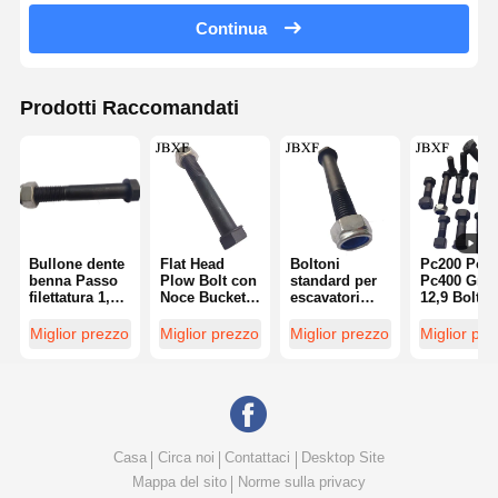
Continua
Prodotti Raccomandati
Bullone dente
Flat Head
Boltoni
Pc200 Pc3
benna Passo
Plow Bolt con
standard per
Pc400 Gra
filettatura 1,75
Noce Bucket
escavatori
12,9 Bolt e
mm
Tooth Plow
24*75 tagli per
Noce per
Lunghezza 50
Bolt
denti di bordo
escavatore
Miglior prezzo
Miglior prezzo
Miglior prezzo
Miglior pr
mm Esagono
Lunghezza
Bolt e dadi
incassato
del filo 30 mm
Casa
Circa noi
Contattaci
Desktop Site
Mappa del sito
Norme sulla privacy