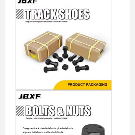
Chi Siamo
Visita Alla
Controllo Di
Contattaci
Fabbrica
Qualità
Notizie
Casi
Blog
Chiedi Un
Preventivo
BOLT di tracciato
Bolt di aratura
Segmento Bolt
bullone a rotaia
Bolt di un cerotto