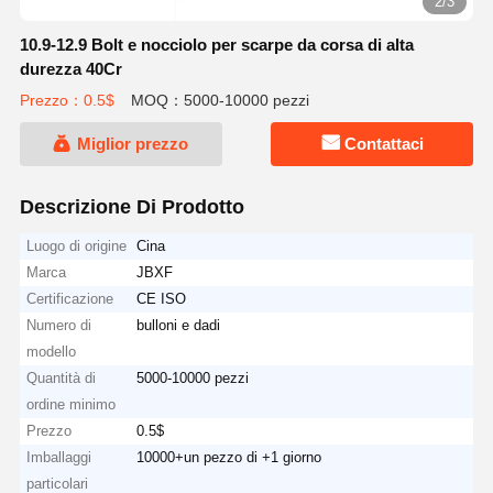
2/3
10.9-12.9 Bolt e nocciolo per scarpe da corsa di alta
durezza 40Cr
Prezzo：0.5$
MOQ：5000-10000 pezzi
Miglior prezzo
Contattaci
Descrizione Di Prodotto
Luogo di origine
Cina
Marca
JBXF
Certificazione
CE ISO
Numero di
bulloni e dadi
modello
Quantità di
5000-10000 pezzi
ordine minimo
Prezzo
0.5$
Imballaggi
10000+un pezzo di +1 giorno
particolari