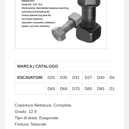
Bolt per denti a secchio
Bolt di blocco dentale
Cerniera della ruota del camion
bulloni e dadi
Pattini Bolt
MARCA | CATALOGO
ESCAVATORI
D20
D30
D31
D37
D40
D41
D
D65
D68
D75
D80
D85
D150
D1
Copertura filettatura: Completa
Grado: 12.9
Tipo di testa: Esagonale
Finitura: Naturale