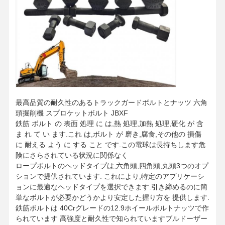
バケット歯のボルト
歯のブロックのボルト
トラックの車輪のボルト
ボルトおよびナット
トラック靴のボルト
最高品質の耐久性のあるトラックガードボルトとナッツ 六角
頭掘削機 スプロケットボルト JBXF
鉄筋 ボルト の 表面 処理 に は,熱 処理,加熱 処理,硬化 が 含
ま れ て い ます.これ は,ボルト が 磨き,腐食,その他の 損傷
に 耐える よう に する こと です.この電球は長持ちします危
険にさらされている状況に関係なく
ロープボルトのヘッドタイプは,六角頭,四角頭,丸頭3つのオプ
ションで提供されています. これにより,特定のアプリケーシ
ョンに最適なヘッドタイプを選択できます.引き締めるのに簡
単なボルトが必要かどうかより安定した握り方を 提供します.
鉄筋ボルトは 40Crグレードの12.9ホイールボルトナッツで作
られています 高強度と耐久性で知られていますブルドーザー