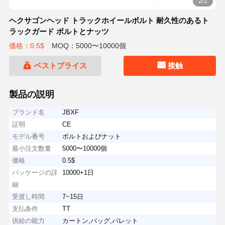
2/2
ヘクサゴンヘッド トラックホイールボルト 耐久性のあるト
ラックガード ボルトとナッツ
価格：0.5$
MOQ：5000〜10000個
ベストプライス
接触
製品の説明
ブランド名
JBXF
証明
CE
モデル番号
ボルトおよびナット
最小注文数量
5000〜10000個
価格
0.5$
パッケージの詳
10000+1日
細
受渡し時間
7~15日
支払条件
TT
供給の能力
カートン,バッグ,パレット