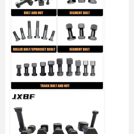
私たちについ
工場見学
品質管理
お問い合わせ
て
ニュース
事件
ブログ
引金 を 求め
て ください
トラックボルト
ローブ・ボルト
セグメント ボルト
ローラーボルト
バケット・ピン・ボルト