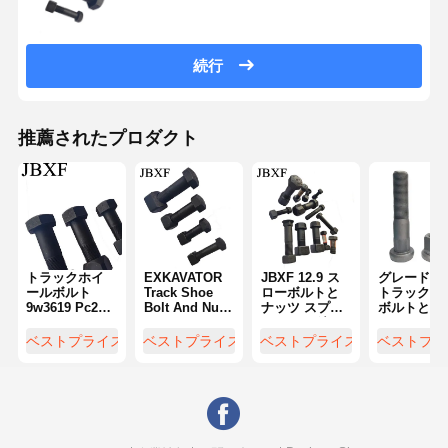
続行
推薦されたプロダクト
トラックホイ
EXKAVATOR
JBXF 12.9 ス
グレード10.
ールボルト
Track Shoe
ローボルトと
トラック車
9w3619 Pc200
Bolt And Nuts
ナッツ スプロ
ボルトとナ
Sh200 Sk200
9W3619 PC200
ケットセグメ
ツ 22x2.5x1
Cat320 硬度
SH200 SK200
ント ボルトナ
ホールハブ
ベストプライス
ベストプライス
ベストプライス
ベストプラ
HRC22-HRC32
CAT320 掘削機
ッツ
ルトOem
履き心地の良
6V0937+7H3607/5J4773+2J350
21020998
いシューズボ
ルトとナッツ
9W3619 PC200
SH200 SK200
CAT320