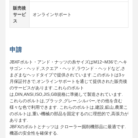
販売後
サービ
オンラインサポート
ス
申請
JBXFボルト・アンド・ナッツの糸サイズはM12~M36で,ヘキ
サゴン・ヘッド,スクエア・ヘッド,ラウンド・ヘッドなど,さ
まざまなヘッドタイプで提供されています.このボルトは3ヶ
月保証付きで,オンラインサポートを通じて提供された販売後
のサービスがあります.これらのボルト
は,DIN,ANSI,ISO,JIS,GB規格に準拠して製造されています.
これらのボルトは,ブラック,グレー,シルバー,その他を含む
様々な色で利用できます. これらのボルトは,建設,鉱山,農業こ
のボルトは,重い機械の部品を固定するのに理想的で,高張力が
あります.
JBFXのボルトとナッツは クローラー掘削機部品に最適です.
機器の安全性を確保する.