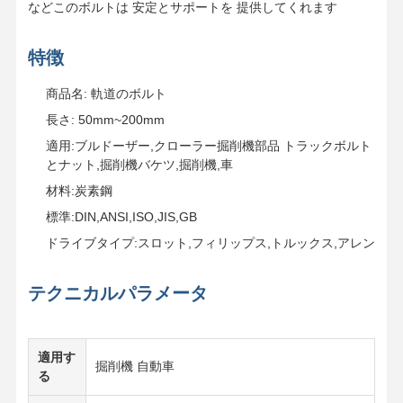
などこのボルトは 安定とサポートを 提供してくれます
特徴
商品名: 軌道のボルト
長さ: 50mm~200mm
適用:ブルドーザー,クローラー掘削機部品 トラックボルト
とナット,掘削機バケツ,掘削機,車
材料:炭素鋼
標準:DIN,ANSI,ISO,JIS,GB
ドライブタイプ:スロット,フィリップス,トルックス,アレン
テクニカルパラメータ
適用す
掘削機 自動車
る