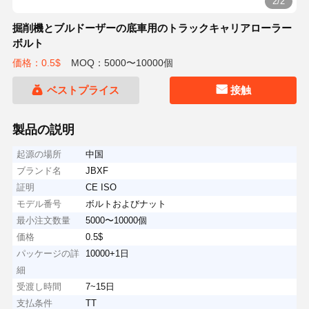
2/2
掘削機とブルドーザーの底車用のトラックキャリアローラー
ボルト
価格：0.5$
MOQ：5000〜10000個
ベストプライス
接触
製品の説明
起源の場所
中国
ブランド名
JBXF
証明
CE ISO
モデル番号
ボルトおよびナット
最小注文数量
5000〜10000個
価格
0.5$
パッケージの詳
10000+1日
細
受渡し時間
7~15日
支払条件
TT