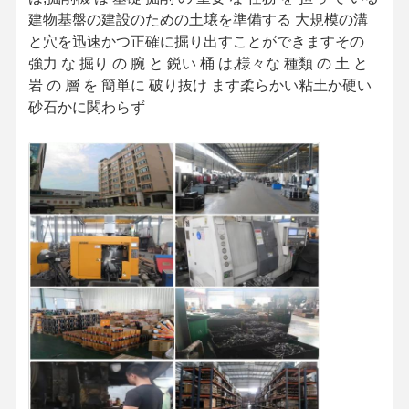
建物基盤の建設のための土壌を準備する 大規模の溝
と穴を迅速かつ正確に掘り出すことができますその
私たちについ
工場見学
品質管理
お問い合わせ
強力 な 掘り の 腕 と 鋭い 桶 は,様々な 種類 の 土 と
て
岩 の 層 を 簡単に 破り抜け ます柔らかい粘土か硬い
砂石かに関わらず
ニュース
事件
ブログ
引金 を 求め
て ください
トラックボルト
ローブ・ボルト
セグメント ボルト
ローラーボルト
バケット・ピン・ボルト