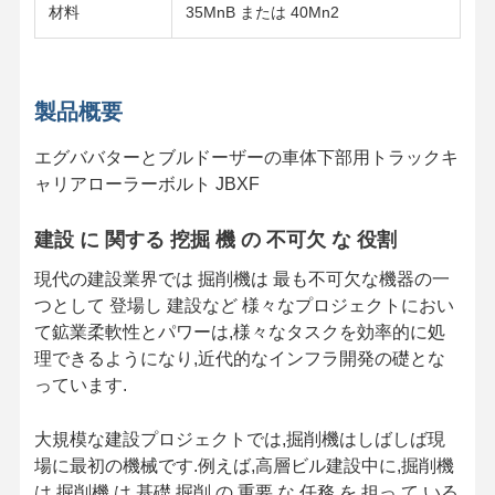
材料
35MnB または 40Mn2
製品概要
エグババターとブルドーザーの車体下部用トラックキ
ャリアローラーボルト JBXF
建設 に 関する 挖掘 機 の 不可欠 な 役割
現代の建設業界では 掘削機は 最も不可欠な機器の一
つとして 登場し 建設など 様々なプロジェクトにおい
て鉱業柔軟性とパワーは,様々なタスクを効率的に処
理できるようになり,近代的なインフラ開発の礎とな
っています.
家へ
製品
ビデオ
VRショー
大規模な建設プロジェクトでは,掘削機はしばしば現
場に最初の機械です.例えば,高層ビル建設中に,掘削機
は,掘削機 は 基礎 掘削 の 重要 な 任務 を 担っ て いる