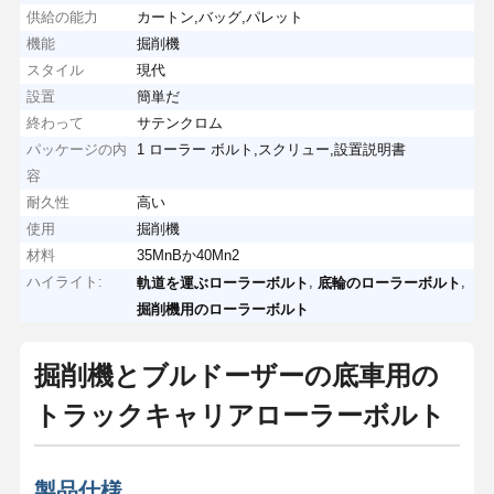
供給の能力
カートン,バッグ,パレット
機能
掘削機
スタイル
現代
設置
簡単だ
終わって
サテンクロム
パッケージの内
1 ローラー ボルト,スクリュー,設置説明書
容
耐久性
高い
使用
掘削機
材料
35MnBか40Mn2
ハイライト:
,
,
軌道を運ぶローラーボルト
底輪のローラーボルト
掘削機用のローラーボルト
掘削機とブルドーザーの底車用の
トラックキャリアローラーボルト
製品仕様