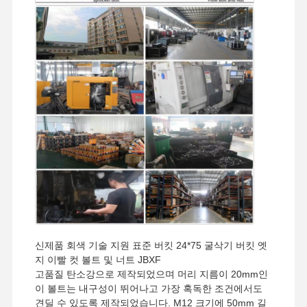
우리 에 관한
공장 투어
품질 관리
저희와 연락
것
뉴스
사례
블로그
견적 요청
트랙 볼트
플러 볼트
세그먼트 볼트
신제품 회색 기술 지원 표준 버킷 24*75 굴삭기 버킷 엣
지 이빨 컷 볼트 및 너트 JBXF
트랙 롤러 볼트
고품질 탄소강으로 제작되었으며 머리 지름이 20mm인
이 볼트는 내구성이 뛰어나고 가장 혹독한 조건에서도
버킷 핀 볼트
견딜 수 있도록 제작되었습니다. M12 크기에 50mm 길