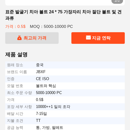
2/2
표준 발굴기 치아 볼트 24 * 75 가장자리 치아 절단 볼트 및 견
과류
가격：0.5$
MOQ：5000-10000 PC
최고의 가격
지금 연락
제품 설명
원래 장소
중국
브랜드 이름
JBXF
인증
CE ISO
모델 번호
볼트와 핵심
최소 주문 수량
5000-10000 PC
가격
0.5$
포장 세부 사항
10000++1 일의 조각
배달 시간
7-15일
지불 조건
TT
공급 능력
통, 가방, 팔레트