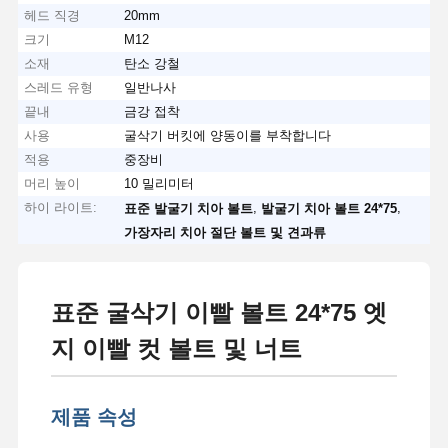
헤드 직경
20mm
크기
M12
소재
탄소 강철
스레드 유형
일반나사
끝내
금강 접착
사용
굴삭기 버킷에 양동이를 부착합니다
적용
중장비
머리 높이
10 밀리미터
하이 라이트:
,
,
표준 발굴기 치아 볼트
발굴기 치아 볼트 24*75
가장자리 치아 절단 볼트 및 견과류
표준 굴삭기 이빨 볼트 24*75 엣
지 이빨 컷 볼트 및 너트
제품 속성