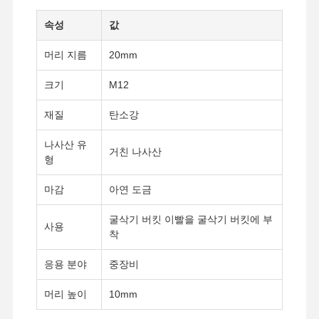
속성
값
머리 지름
20mm
크기
M12
재질
탄소강
나사산 유
거친 나사산
형
마감
아연 도금
굴삭기 버킷 이빨을 굴삭기 버킷에 부
사용
착
응용 분야
중장비
머리 높이
10mm