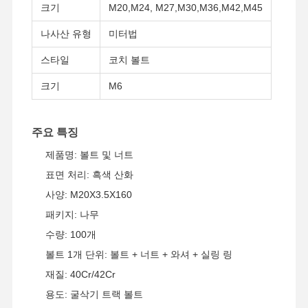
크기
M20,M24, M27,M30,M36,M42,M45
나사산 유형
미터법
우리 에 관한
공장 투어
품질 관리
저희와 연락
것
스타일
코치 볼트
크기
M6
주요 특징
뉴스
사례
블로그
견적 요청
제품명: 볼트 및 너트
트랙 볼트
표면 처리: 흑색 산화
사양: M20X3.5X160
플러 볼트
패키지: 나무
세그먼트 볼트
수량: 100개
볼트 1개 단위: 볼트 + 너트 + 와셔 + 실링 링
트랙 롤러 볼트
재질: 40Cr/42Cr
버킷 핀 볼트
용도: 굴삭기 트랙 볼트