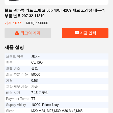
볼트 견과류 카토 코벨코 Jcb 40Cr 42Cr 재료 고강성 내구성
부품 번호 207-32-11310
가격：0.5$
MOQ：50000
최고의 가격
지금 연락
제품 설명
브랜드 이름
JBXF
인증
CE ISO
모델 번호
볼트
최소 주문 수량
50000
가격
0.5$
포장 세부 사항
가방
배달 시간
7-15 근무일
Payment Terms
TT
Supply Ability
10000+Price+1day
Sizes
M20,M24, M27,M30,M36,M42,M45