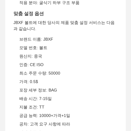
적용 분야: 굴삭기 하부 구조 부품
배트 치아 볼트
맞춤 설정 옵션
치아 차단 볼트
JBXF 볼트에 대한 당사의 제품 맞춤 설정 서비스는 다음
과 같습니다.
트럭 휠 볼트
브랜드 이름: JBXF
볼트와 핵심
모델 번호: 볼트
트랙 링크 볼트
원산지: 중국
인증: CE ISO
최소 주문 수량: 50000
가격: 0.5$
포장 세부 정보: BAG
배송 시간: 7-15일
지불 조건: TT
공급 능력: 10000+가격+1일
공차: 고객 요구 사항에 따라