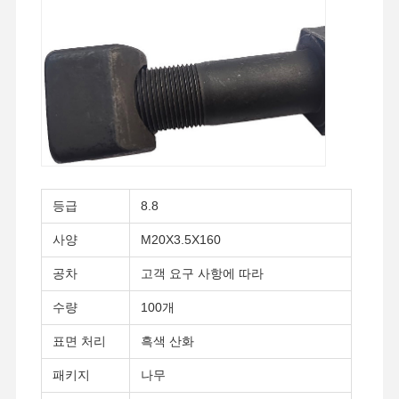
등급
8.8
사양
M20X3.5X160
공차
고객 요구 사항에 따라
수량
100개
표면 처리
흑색 산화
홈
제품
비디오
VR 쇼
패키지
나무