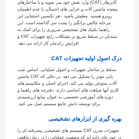
کاترپیلار (CAT) وارد نقش خود می شوید و با ساختارهای
پیچیده ماشین آلات و خرابی های احتمالی با عدم اطمینان
روبرو هستید. مطمئن باشید - هر تکنسین استثنایی این
مرحله چالش برانگیز را پشت سر گذاشته است. این
راهنما تکنیک های تشخیصی ضروری را برای کمک به
مبتدیان در تسلط سریع بر مشکلات رایج تجهیزات CAT و
افزایش راندمان کار ارائه می دهد.
درک اصول اولیه تجهیزات CAT
تسلط بر ساختار تجهیزات و اصول عملیاتی، اساس عیب
یابی موثر را تشکیل می دهد. در حالی که CAT ماشین
آلات متنوعی تولید می کند، اجزای اصلی و مکانیسم های
کاری آنها شباهت های اساسی دارند. دفترچه های راهنما و
دوره های آموزشی تخصصی به عنوان منابع ارزشمندی
برای توسعه دانش جامع سیستم عمل می کنند.
بهره گیری از ابزارهای تشخیصی
تجهیزات مدرن CAT سیستم های تشخیصی پیشرفته ای را
در خود جای داده اند که وضعیت عملیاتی را در زمان واقعی