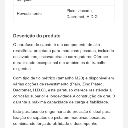
Plain, zincado,
Revestimento
Dacromet, H.D.G.
Sobre Nós
Visita À
Controle De
Contacte-
Fábrica
Qualidade
Nos
Descrição do produto
O parafuso do sapato é um componente de alta
resistência projetado para máquinas pesadas, incluindo
escavadeiras, escavadeiras e carregadores.Oferece
Notícias
Casos
Blogue
Solicite Um
durabilidade excepcional em ambientes de trabalho
Orçamento
exigentes.
Com tipo de fio métrico (tamanho M20) e disponível em
BOLTO DE TRAÇÃO
várias opções de revestimento (Plain, Zinc Plated,
Dacromet, H.D.G), este parafuso oferece resistência à
Fecho de arado
corrosão superior e longevidade.A construção de grau 9
garante a máxima capacidade de carga e fiabilidade.
Segmento Bolt
Este parafuso de engenharia de precisão é ideal para
parafusos de rolos de trilha
fixação de sapatos de pista em máquinas pesadas,
combinando força,durabilidade e desempenho.
Bolinhas de alfinete