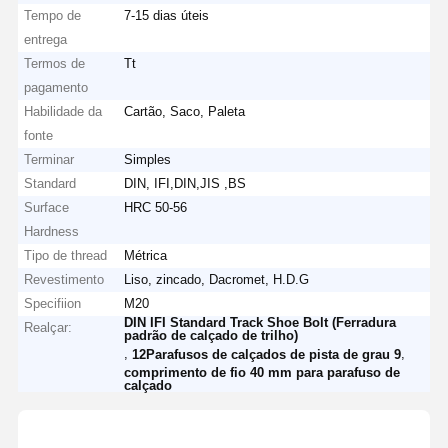
Tempo de
7-15 dias úteis
entrega
Termos de
Tt
pagamento
Habilidade da
Cartão, Saco, Paleta
fonte
Terminar
Simples
Standard
DIN, IFI,DIN,JIS ,BS
Surface
HRC 50-56
Hardness
Tipo de thread
Métrica
Revestimento
Liso, zincado, Dacromet, H.D.G
Specifiion
M20
DIN IFI Standard Track Shoe Bolt (Ferradura
Realçar:
padrão de calçado de trilho)
,
,
12Parafusos de calçados de pista de grau 9
comprimento de fio 40 mm para parafuso de
calçado