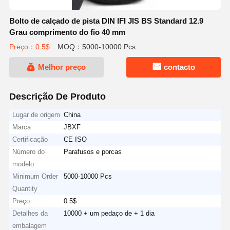
Bolto de calçado de pista DIN IFI JIS BS Standard 12.9
Grau comprimento do fio 40 mm
Preço：0.5$
MOQ：5000-10000 Pcs
Melhor preço
contacto
Descrição De Produto
Lugar de origem
China
Marca
JBXF
Certificação
CE ISO
Número do
Parafusos e porcas
modelo
Minimum Order
5000-10000 Pcs
Quantity
Preço
0.5$
Detalhes da
10000 + um pedaço de + 1 dia
embalagem