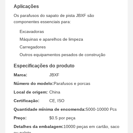
Aplicações
Bordo de dente de balde
Os parafusos do sapato de pista JBXF são
componentes essenciais para:
Para o bloqueio de dentes
Excavadoras
Para o transporte de veículos a motor
Máquinas e aparelhos de limpeza
Carregadores
Parafusos e porcas
Outros equipamentos pesados de construção
Parafuso da sapata da trilha
Especificações do produto
Marca:
JBXF
Número do modelo:
Parafusos e porcas
Local de origem:
China
Certificação:
CE, ISO
Quantidade mínima de encomenda:
5000-10000 Pcs
Preço:
$0.5 por peça
Detalhes da embalagem:
10000 peças em cartão, saco
ou palete