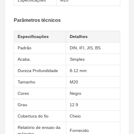
Parâmetros técnicos
Especificações
Detalhes
Padrão
DIN, IFI, JIS, BS
Acaba.
Simples
Dureza Profundidade
8-12 mm
Tamanho
M20
Cores
Negro
Grau
12.9
Cobertura do fio
Cheio
Início
Produtos
Vídeos
Espetáculo
VR
Relatório de ensaio da
Fornecido
máquina