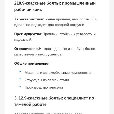
210.9-классные болты: промышленный
рабочий конь
Характеристики:
Более прочная, чем болты 8.8,
идеально подходит для средней нагрузки.
Преимущества:
Прочный, стойкий к усталости и
надежный.
Ограничения:
Немного дороже и требует более
качественных инструментов.
Общие применения:
Машины и автомобильные компоненты
Структуры из легкой стали
Производство плесени
Quanzhou Yangxin Machinery Co., Ltd. была основана в 2017
году и расположена в городе Кванчжоу, провинция Фуцзянь,
на Шелковом пути.Наша компания специализируется на
3. 12.9-классные болты: специалист по
Домой
Продукция
Видео
VR Шоу
производстве высокопрочных кроссовкиНаши изделия
проходят строгие проверки перед выходом из завода и
тяжелой работе
хорошо продаются по всей стране.Мы придерживаемся
деловой философии "качество на первом месте", клиент в
первую очередь",