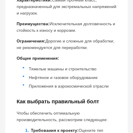
Характеристики:
Самый прочный класс,
предназначенный для экстремальных напряжений
и нагрузок.
О Нас
Экскурсия
Контроль
Свяжитесь С
По Заводу
Качества
Нами
Преимущества:
Исключительная долговечность и
стойкость к износу и коррозии.
Ограничения:
Дорогие и сложные для обработки;
не рекомендуется для переработки.
Новости
Случаи
Блог
Запросите
Общие применения:
Цитату
Тяжелые машины и строительство
Нефтяное и газовое оборудование
РЕЖЕВНЫЙ БОЛТ
Приложения в аэрокосмической отрасли
Плохого болта
Как выбрать правильный болт
Сегмент "Болт"
Чтобы обеспечить оптимальную
рельсовый болт
производительность, рассмотрим следующее:
Бутылочный болт
Требования к проекту:
Оцените тип