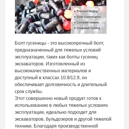
Сверток для зубов
Застежка для зубного блока
Шнур колеса грузовика
Болт гусеницы - это высокопрочный болт,
болты и гайки
предназначенный для тяжелых условий
Болт ботинка следа
эксплуатации, таких как болты гусениц
экскаваторов. Изготовленный из
высококачественных материалов и
доступный в классах 10.9/12.9, он
обеспечивает долговечность и длительный
срок службы.
Этот совершенно новый продукт готов к
использованию в любых тяжелых условиях
эксплуатации, идеально подходит для
экскаваторов, бульдозеров и другой тяжелой
техники. Благодаря производственной