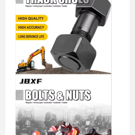
О Нас
Экскурсия
Контроль
Свяжитесь С
По Заводу
Качества
Нами
Новости
Случаи
Блог
Запросите
Цитату
РЕЖЕВНЫЙ БОЛТ
Плохого болта
Сегмент "Болт"
рельсовый болт
Бутылочный болт