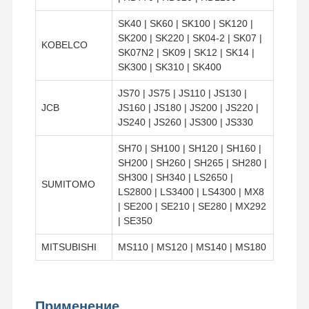
SK40 | SK60 | SK100 | SK120 |
SK200 | SK220 | SK04-2 | SK07 |
KOBELCO
SK07N2 | SK09 | SK12 | SK14 |
SK300 | SK310 | SK400
JS70 | JS75 | JS110 | JS130 |
JCB
JS160 | JS180 | JS200 | JS220 |
JS240 | JS260 | JS300 | JS330
SH70 | SH100 | SH120 | SH160 |
SH200 | SH260 | SH265 | SH280 |
SH300 | SH340 | LS2650 |
SUMITOMO
LS2800 | LS3400 | LS4300 | MX8
| SE200 | SE210 | SE280 | MX292
| SE350
MITSUBISHI
MS110 | MS120 | MS140 | MS180
Применение