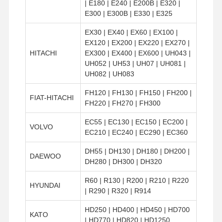
| E180 | E240 | E200B | E320 |
E300 | E300B | E330 | E325
EX30 | EX40 | EX60 | EX100 |
EX120 | EX200 | EX220 | EX270 |
HITACHI
EX300 | EX400 | EX600 | UH043 |
UH052 | UH53 | UH07 | UH081 |
UH082 | UH083
FH120 | FH130 | FH150 | FH200 |
FIAT-HITACHI
FH220 | FH270 | FH300
EC55 | EC130 | EC150 | EC200 |
VOLVO
EC210 | EC240 | EC290 | EC360
DH55 | DH130 | DH180 | DH200 |
DAEWOO
DH280 | DH300 | DH320
R60 | R130 | R200 | R210 | R220
HYUNDAI
| R290 | R320 | R914
HD250 | HD400 | HD450 | HD700
KATO
| HD770 | HD820 | HD1250