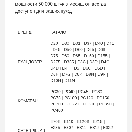
мощности 50 000 штук в месяц, он всегда
доступен для ваших нужд.
БРЕНД
КАТАЛОГ
D20 | D30 | D31 | D37 | D40 | D41
| D45 | D50 | D60 | D65 | D68 |
D75 | D80 | D85 | D150 | D155 |
БУЛЬДОЗЕР
D275 | D355 | D3C | D3D | D4C |
D4D | D4H | D5 | D6C | D6D |
D6H | D7G | D8K | D8N | D9N |
D10N | D11N
PC30 | PC40 | PC45 | PC60 |
PC75 | PC100 | PC120 | PC150 |
KOMATSU
PC200 | PC220 | PC300 | PC350 |
PC400
E70B | E110 | E120B | E215 |
E235 | E307 | E311 | E312 | E322
CATERPILLAR