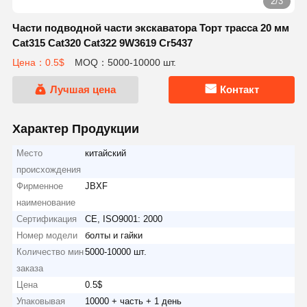
2/3
Части подводной части экскаватора Торт трасса 20 мм
Cat315 Cat320 Cat322 9W3619 Cr5437
Цена：0.5$
MOQ：5000-10000 шт.
Лучшая цена
Контакт
Характер Продукции
Место
китайский
происхождения
Фирменное
JBXF
наименование
Сертификация
CE, ISO9001: 2000
Номер модели
болты и гайки
Количество мин
5000-10000 шт.
заказа
Цена
0.5$
Упаковывая
10000 + часть + 1 день