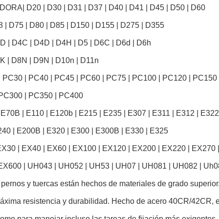
ADORA
| D20 | D30 | D31 | D37 | D40 | D41 | D45 | D50 | D60
 | D75 | D80 | D85 | D150 | D155 | D275 | D355
D | D4C | D4D | D4H | D5 | D6C | D6d | D6h
K | D8N | D9N | D10n | D11n
| PC30 | PC40 | PC45 | PC60 | PC75 | PC100 | PC120 | PC150
PC300 | PC350 | PC400
| E70B | E110 | E120b | E215 | E235 | E307 | E311 | E312 | E322
240 | E200B | E320 | E300 | E300B | E330 | E325
EX30 | EX40 | EX60 | EX100 | EX120 | EX200 | EX220 | EX270
EX600 | UH043 | UH052 | UH53 | UH07 | UH081 | UH082 | Uh
 pernos y tuercas están hechos de materiales de grado superio
máxima resistencia y durabilidad. Hecho de acero 40CR/42CR, es
 como para manejar incluso las tareas de fijación más exigentes.