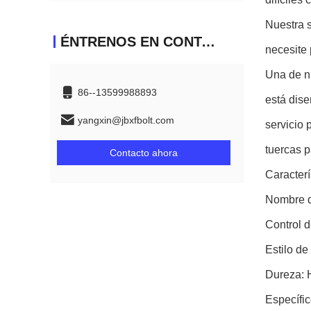
Nuestra s
ÉNTRENOS EN CONTACTO CON
necesite 
Una de nu
86--13599988893
está dise
yangxin@jbxfbolt.com
servicio 
tuercas p
Contacto ahora
Caracterí
Nombre d
Control 
Estilo de
Dureza:
Específi