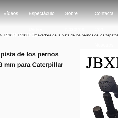
Vídeos
Espectáculo
Sobre
Contacta
De RV
Nosotros
Con
>
1S1859 1S1860 Excavadora de la pista de los pernos de los zapato
Nosotros
pista de los pernos
19 mm para Caterpillar