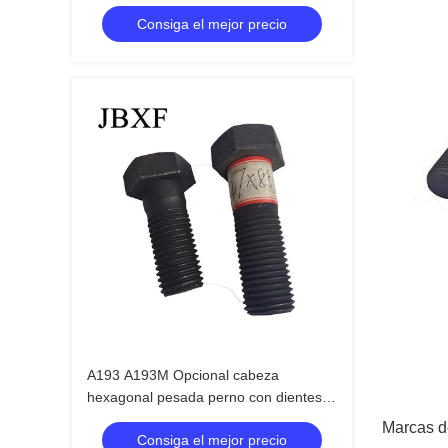
tuercas de 19 mm para Caterpillar CAT
Consiga el mejor precio
225BLC
A193 A193M Opcional cabeza
hexagonal pesada perno con dientes
completos y opciones de dientes
Marcas d
Consiga el mejor precio
medios