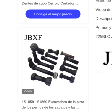
Estilo de
Dentes de cubo Cerrojo Cortador
lateral Tipo de hilo grueso
Video de 
Consiga el mejor precio
Descripc
Pernos y
225BLC 
Vídeo
1S1859 1S1860 Excavadora de la pista
de los pernos de los zapatos y las