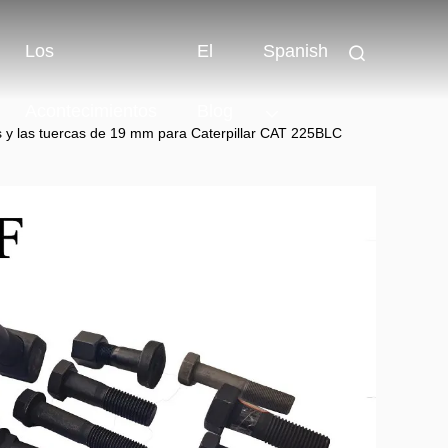
Los
El
Spanish
Acontecimientos
Blog
s y las tuercas de 19 mm para Caterpillar CAT 225BLC