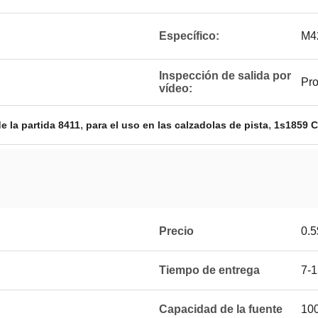
Específico:
M42
Inspección de salida por
Pr
vídeo:
,
,
 la partida 8411
para el uso en las calzadolas de pista
1s1859 Ce
Precio
0.5
Tiempo de entrega
7-1
Capacidad de la fuente
100