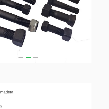
 madera
9