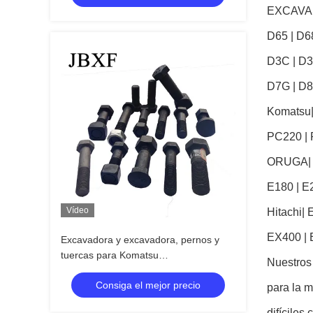
EXCAV
D65 | D68
D3C | D3
D7G | D8
Komatsu
PC220 | 
ORUGA
E180 | E
Vídeo
Hitachi
| 
EX400 | 
Excavadora y excavadora, pernos y
tuercas para Komatsu
Nuestros
56/60/120/130/200/300
Consiga el mejor precio
para la 
difíciles