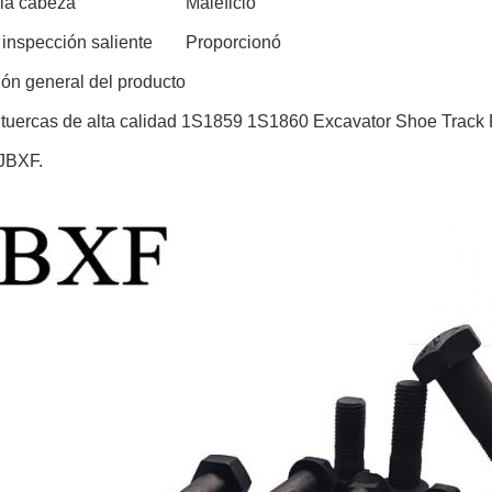
 la cabeza
Maleficio
inspección saliente
Proporcionó
ión general del producto
 tuercas de alta calidad 1S1859 1S1860 Excavator Shoe Track 
JBXF.