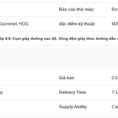
Báo cáo thử máy:
Đư
 Dacromet, HDG
đặc điểm kỹ thuật:
M2
,
,
ớp 8.8
Cụm giày đường cao độ
Vòng đệm giày theo đường dẫn 
Giá bán
0.5
ay
Delivery Time
7-1
Supply Ability
Car