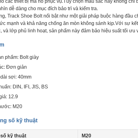
ho các thiết bị mà nó phục vụ.Tùy chọn màu sắc này không chỉ 
hìn dễ dàng cho mục đích bảo trì và kiểm tra.
ng, Track Shoe Bolt nổi bật như một giải pháp buộc hàng đầu c
sức mạnh và khả năng chống ăn mòn không sánh kịp.Với sự kết h
, và lớp phủ linh hoạt, sản phẩm này đảm bảo hiệu suất tối ưu v
ểm
n phẩm: Bolt giày
úc: Đơn giản
 dài sợi: 40mm
huẩn: DIN, IFI, JIS, BS
iá: 12.9
thước: M20
ng số kỹ thuật
số kỹ thuật
M20