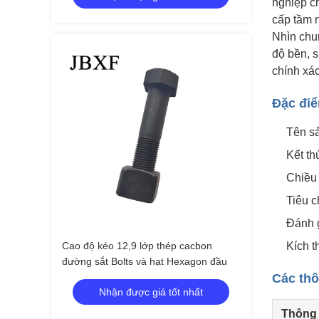
nghiệp c
cấp tầm n
Nhìn chu
độ bền, 
chính xác
Đặc đi
Tên sả
Kết th
Chiều
Tiêu c
Đánh g
Cao độ kéo 12,9 lớp thép cacbon
Kích 
đường sắt Bolts và hạt Hexagon đầu
Các thô
Nhận được giá tốt nhất
Thông 