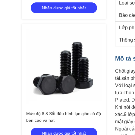
Loại sợ
Nhận được giá tốt nhất
Báo cá
Lớp ph
Thông s
Mô tả 
Chốt già
tải.sản p
Với loại 
lựa chọn
Plated, 
Khi nói đ
Mức độ 8.8 Sắt đầu hình lục giác có độ
xác.9 lớp
bền cao và hạt
mật giày
Ngoài các
Nhận được giá tốt nhất