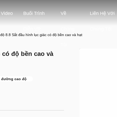
Video
Buổi Trình
Về
Liên Hệ Với
Diễn VR
Chúng
Chúng Tôi
độ 8.8 Sắt đầu hình lục giác có độ bền cao và hạt
Tôi
c có độ bền cao và
 đường cao độ