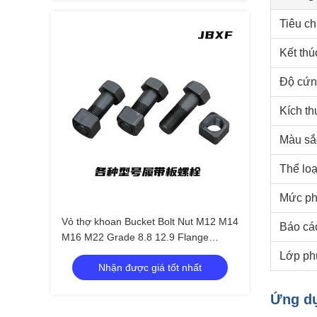
Tiêu c
Kết thú
Độ cứn
Kích t
Màu sắ
Thể loạ
Mức ph
Vỏ thợ khoan Bucket Bolt Nut M12 M14
Báo cá
M16 M22 Grade 8.8 12.9 Flange
Grader Blade Fasteners Bolts And Nuts
Lớp ph
Nhận được giá tốt nhất
Ứng d