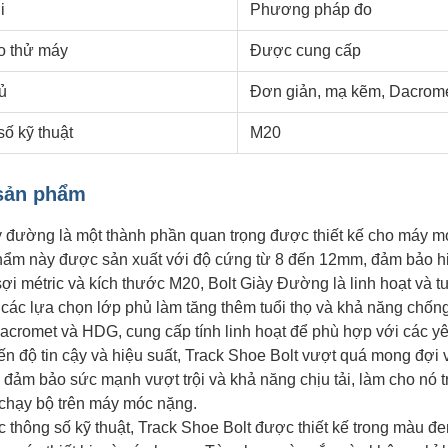
i
Phương pháp đo
o thử máy
Được cung cấp
ủ
Đơn giản, mạ kẽm, Dacrom
ố kỹ thuật
M20
sản phẩm
y đường là một thành phần quan trọng được thiết kế cho máy
hẩm này được sản xuất với độ cứng từ 8 đến 12mm, đảm bảo hiệu
sợi métric và kích thước M20, Bolt Giày Đường là linh hoạt và t
 các lựa chọn lớp phủ làm tăng thêm tuổi thọ và khả năng chố
Dacromet và HDG, cung cấp tính linh hoạt để phù hợp với các y
ến độ tin cậy và hiệu suất, Track Shoe Bolt vượt quá mong đợi 
 đảm bảo sức mạnh vượt trội và khả năng chịu tải, làm cho nó 
 chạy bộ trên máy móc nặng.
 thông số kỹ thuật, Track Shoe Bolt được thiết kế trong màu đe