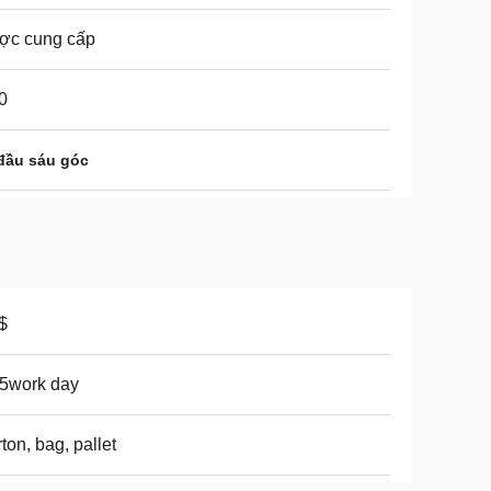
ợc cung cấp
0
đầu sáu góc
$
5work day
ton, bag, pallet