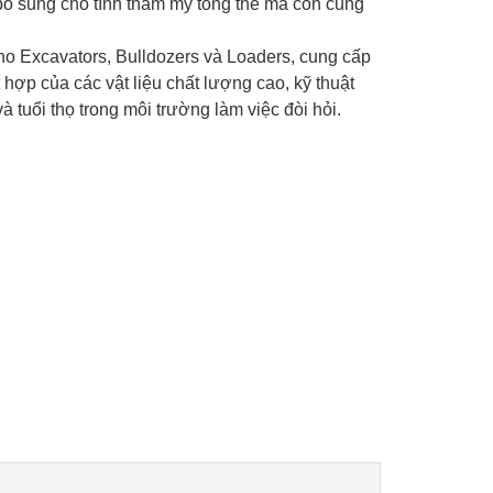
bổ sung cho tính thẩm mỹ tổng thể mà còn cung
ho Excavators, Bulldozers và Loaders, cung cấp
ợp của các vật liệu chất lượng cao, kỹ thuật
à tuổi thọ trong môi trường làm việc đòi hỏi.