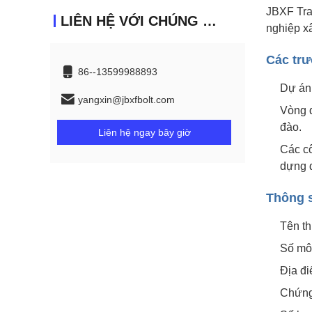
JBXF Tra
LIÊN HỆ VỚI CHÚNG TÔI
nghiệp x
Các tr
86--13599988893
Dự án
yangxin@jbxfbolt.com
Vòng đ
đào.
Liên hệ ngay bây giờ
Các cô
dựng đ
Thông s
Tên t
Số mô 
Địa đi
Chứng