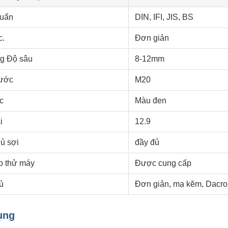
huẩn
DIN, IFI, JIS, BS
c.
Đơn giản
g Độ sâu
8-12mm
hước
M20
c
Màu đen
i
12.9
ủ sợi
đầy đủ
o thử máy
Được cung cấp
ủ
Đơn giản, mạ kẽm, Dacr
ụng