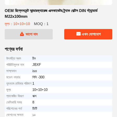
OEM রিপ্লেসমেন্ট আন্ডারক্যারেজ এক্সকাভেটর ট্র্যাক বোল্টস DIN স্ট্যান্ডার্ড
M22x100mm
মূল্য：10+10+10
MOQ：1
ভালো দাম
এখন যোগাযোগ
পণ্যের বর্ণনা
উৎপত্তি স্থল
চীন
পরিচিতিমুলক নাম
JBXF
সাক্ষ্যদান
iso
মডেল নম্বার
পিসি -300
ন্যূনতম চাহিদার পরিমাণ
1
মূল্য
10+10+10
প্যাকেজিং বিবরণ
বাক্স
ডেলিভারি সময়
8
পরিশোধের শর্ত
টি/টি
যোগানের ক্ষমতা
১০