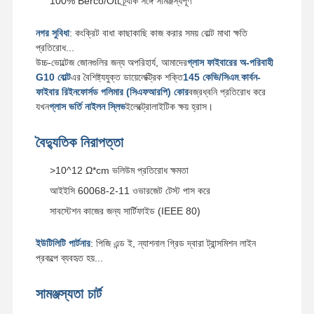
100% Berco/Ott ট্র্যাক সঙ্গে সামঞ্জস্যপূর্ণ
বালতি দাঁত বোল্ট
নগর সুবিধা
: কংক্রিট বাধা কাছাকাছি কাজ করার সময় বোল্ট মাথা ক্ষতি
প্রতিরোধ...
দাঁত ব্লক বোল্ট
উচ্চ-ভোল্টেজ জোনগুলির জন্য অপরিহার্য, আমাদের
গ্লাস ফাইবারের অ-পরিবাহী
G10 বোল্ট
এর বৈশিষ্ট্যযুক্ত ডায়েলেক্ট্রিক শক্তি
145 কেভি/সিএম
.
কার্বন-
ট্রাকের চাকা বোল্ট
ফাইবার রিইনফোর্সড পলিমার (সিএফআরপি) কোর
বজ্রধ্বনি প্রতিরোধ করে
যখন
গ্লাস ভর্তি নাইলন স্লিভ
ইলেক্ট্রোলাইটিক ক্ষয় হ্রাস।
Bolts এবং বাদাম
ট্র্যাক জুতোর বোল্ট
বৈদ্যুতিক নিরাপত্তা
>10^12 Ω*cm ভলিউম প্রতিরোধ ক্ষমতা
আইইসি 60068-2-11 ওভারজেট টেস্ট পাস করে
সাবস্টেশন কাজের জন্য সার্টিফাইড (IEEE 80)
ইউটিলিটি পার্টনার
: পিজি এন্ড ই, ন্যাশনাল গ্রিড দ্বারা ট্রান্সমিশন লাইন
প্রকল্পে ব্যবহৃত হয়...
সামঞ্জস্যতা চার্ট