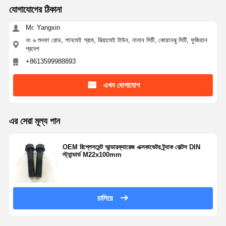
যোগাযোগের ঠিকানা
Mr. Yangxin
নং ৬ শুনফা রোড, শানমেই গ্রাম, ঝিয়ামেই টাউন, নানান সিটি, কোয়ানঝু সিটি, ফুজিয়ান
প্রদেশ
+8613599988893
এখন যোগাযোগ
এর সেরা মূল্য পান
OEM রিপ্লেসমেন্ট আন্ডারক্যারেজ এক্সকাভেটর ট্র্যাক বোল্টস DIN
স্ট্যান্ডার্ড M22x100mm
চালিয়ে