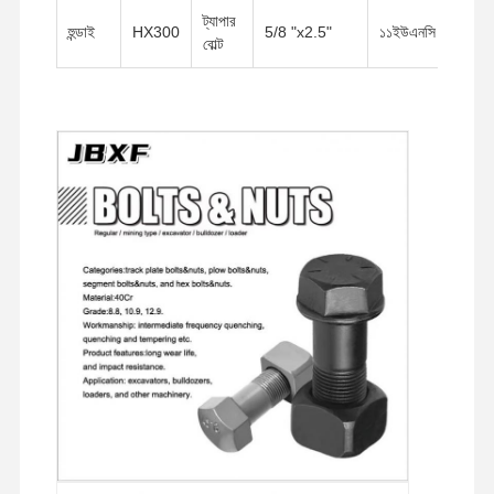
ট্যাপার
গ্রেড
হুন্ডাই
HX300
5/8 "x2.5"
১১ইউএনসি
বোল্ট
৫