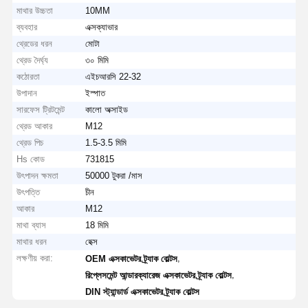
মাথার উচ্চতা
10MM
ব্যবহার
এক্সক্যাভার
থ্রেডের ধরন
মোটা
থ্রেড দৈর্ঘ্য
৩০ মিমি
কঠোরতা
এইচআরসি 22-32
উপাদান
ইস্পাত
সারফেস ট্রিটমেন্ট
কালো অক্সাইড
থ্রেড আকার
M12
থ্রেড পিচ
1.5-3.5 মিমি
Hs কোড
731815
উৎপাদন ক্ষমতা
50000 টুকরা /মাস
উৎপত্তি
চীন
আকার
M12
মাথা ব্যাস
18 মিমি
মাথার ধরন
হেক্স
লক্ষণীয় করা:
,
OEM এক্সকাভেটর ট্র্যাক বোল্টস
,
রিপ্লেসমেন্ট আন্ডারক্যারেজ এক্সকাভেটর ট্র্যাক বোল্টস
DIN স্ট্যান্ডার্ড এক্সকাভেটর ট্র্যাক বোল্টস