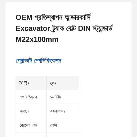
OEM প্রতিস্থাপন আন্ডারকার্সি
Excavator ট্র্যাক বোল্ট DIN স্ট্যান্ডার্ড
M22x100mm
প্রোডাক্ট স্পেসিফিকেশন
বৈশিষ্ট্য
মূল্য
মাথার উচ্চতা
১০ মিমি
ব্যবহার
এক্সক্যাভার
থ্রেডের ধরন
মোটা