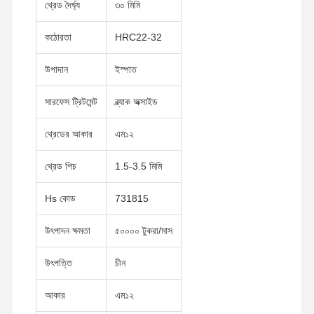
থ্রেড দৈর্ঘ্য
৩০ মিমি
কঠোরতা
HRC22-32
উপাদান
ইস্পাত
সারফেস ট্রিটমেন্ট
ব্ল্যাক অক্সাইড
থ্রেডের আকার
এম১২
থ্রেড পিচ
1.5-3.5 মিমি
Hs কোড
731815
উৎপাদন ক্ষমতা
৫০০০০ টুকরা/মাস
উৎপত্তি
চীন
বাড়ি
পণ্য
ভিডিও
ভিআর শো
আকার
এম১২