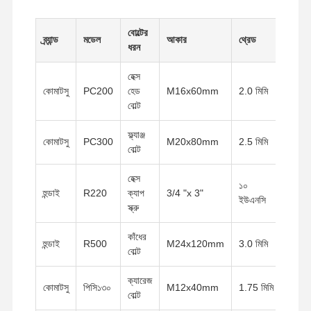
বোল্টের
ব্র্যান্ড
মডেল
আকার
থ্রেড
গ্রেড
ধরন
হেক্স
কোমাটসু
PC200
হেড
M16x60mm
2.0 মিমি
8.8
বোল্ট
ফ্ল্যাঞ্জ
কোমাটসু
PC300
M20x80mm
2.5 মিমি
10.9
বোল্ট
হেক্স
১০
গ্রেড
হুন্ডাই
R220
ক্যাপ
3/4 "x 3"
ইউএনসি
৮
স্ক্রু
কাঁধের
হুন্ডাই
R500
M24x120mm
3.0 মিমি
12.9
বোল্ট
ক্যারেজ
কোমাটসু
পিসি১৩০
M12x40mm
1.75 মিমি
8.8
বোল্ট