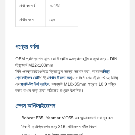
মাথা ব্যাসার্ধ
১৮ মিমি
আমাদের সম্বন্ধে
কারখানা ভ্রমণ
মান নিয়ন্ত্রণ
আমাদের সাথে
মাথার ধরন
হেক্স
যোগাযোগ
পণ্যের বর্ণনা
খবর
মামলা
ব্লগ
একটি উদ্ধৃতি
OEM প্রতিস্থাপন আন্ডারকার্সি বোল্টস এক্সক্যাভার ট্র্যাক জুতা জন্য - DIN
অনুরোধ করুন
স্ট্যান্ডার্ড M22x100mm
মিনি-এক্সক্যাভেটরগুলিতে ক্লিয়ারেন্স সমস্যা সমাধান করা, আমাদের
নিম্ন
প্রোফাইলের বোল্ট
বৈশিষ্ট্য
মাথার উচ্চতা কম
(৮.৫ মিমি বনাম স্ট্যান্ডার্ড ১২ মিমি)
ট্র্যাক বোল্ট
এবং
ফ্ল্যাট-টপ টর্ক্স ড্রাইভ
. কমপ্যাক্ট M10x35mm মাত্রায় 10.9 শক্তি
বজায় রাখার জন্য ঠান্ডা কাঠামোর মাধ্যমে উত্পাদিত।
প্লাগ বোল্ট
স্পেস অপ্টিমাইজেশন
সেগমেন্ট বোল্ট
Bobcat E35, Yanmar ViO55 এর আন্ডারকার্সে বাধা দূর করে
ট্র্যাক রোলার বোল্ট
নিকাশী অ্যাপ্লিকেশন জন্য 316 স্টেইনলেস স্টীল বিকল্প
বালতি পিন বোল্ট