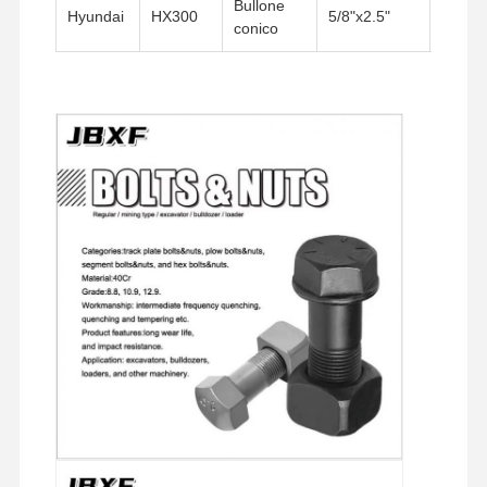
Bullone
Hyundai
HX300
5/8"x2.5"
11UN
conico