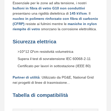
Essenziale per le zone ad alta tensione, i nostri
bulloni in fibra di vetro G10 non conduttivi
presentano una rigidità dielettrica di
145 kV/cm
. Il
nucleo in polimero rinforzato con fibra di carbonio
(CFRP)
resiste ai fulmini mentre le
maniche in nylon
riempite di vetro
smorzano la corrosione elettrolitica.
Sicurezza elettrica
>10^12 Ω*cm resistività volumetrica
Supera il test di sovratensione IEC 60068-2-11
Certificato per lavori in sottostazione (IEEE 80)
Partner di utilità
: Utilizzato da PG&E, National Grid
nei progetti di linee di trasmissione...
Tabella di compatibilità