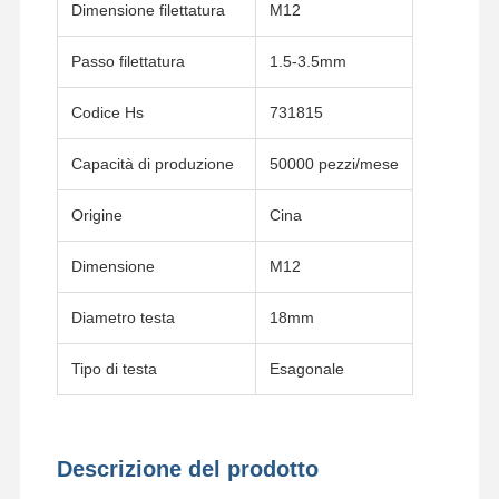
Dimensione filettatura
M12
Passo filettatura
1.5-3.5mm
Chi Siamo
Visita Alla
Controllo Di
Contattaci
Fabbrica
Qualità
Codice Hs
731815
Capacità di produzione
50000 pezzi/mese
Origine
Cina
Notizie
Casi
Blog
Chiedi Un
Preventivo
Dimensione
M12
BOLT di tracciato
Diametro testa
18mm
Bolt di aratura
Tipo di testa
Esagonale
Segmento Bolt
bullone a rotaia
Descrizione del prodotto
Bolt di un cerotto