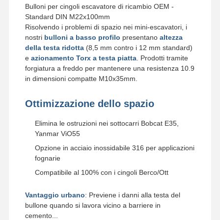
Bulloni per cingoli escavatore di ricambio OEM -
Standard DIN M22x100mm
Bolt per denti a secchio
Risolvendo i problemi di spazio nei mini-escavatori, i
nostri
bulloni a basso profilo
presentano
altezza
Bolt di blocco dentale
della testa ridotta
(8,5 mm contro i 12 mm standard)
e
azionamento Torx a testa piatta
. Prodotti tramite
Cerniera della ruota del camion
forgiatura a freddo per mantenere una resistenza 10.9
in dimensioni compatte M10x35mm.
bulloni e dadi
Pattini Bolt
Ottimizzazione dello spazio
Elimina le ostruzioni nei sottocarri Bobcat E35,
Yanmar ViO55
Opzione in acciaio inossidabile 316 per applicazioni
fognarie
Compatibile al 100% con i cingoli Berco/Ott
Vantaggio urbano
: Previene i danni alla testa del
bullone quando si lavora vicino a barriere in
cemento...