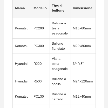
Tipo di
Marca
Modello
Dimensione
Filett
bullone
Bullone a
Komatsu
PC200
testa
M16x60mm
2.0m
esagonale
Bullone
Komatsu
PC300
M20x80mm
2.5m
flangiato
Vite a
Hyundai
R220
testa
3/4"x3"
10UN
esagonale
Bullone a
Hyundai
R500
M24x120mm
3.0m
spalla
Bullone a
Komatsu
PC130
M12x40mm
1.75
carrello