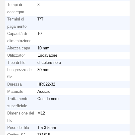
Tempi di
8
consegna
Termini di
T/T
pagamento
Capacità di
10
alimentazione
Altezza capa
10 mm
Utilizzatori
Escavatore
Tipo di filo
di colore nero
Lunghezza del
30 mm
filo
Durezza
HRC22-32
Materiale
Acciaio
Trattamento
Ossido nero
superficiale
Dimensione del
M12
filo
Peso del filo
1.5-3.5mm
Codice SA
731815