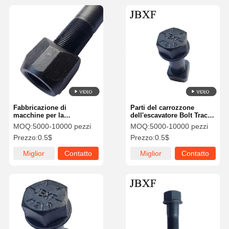
Fabbricazione di
Parti del carrozzone
macchine per la
dell'escavatore Bolt Track
produzione di calzature
20mm Cat315 Cat320
MOQ:
5000-10000 pezzi
MOQ:
5000-10000 pezzi
Cat322 9W3619 Cr5437
Prezzo:
0.5$
Prezzo:
0.5$
Miglior
Contatto
Miglior
Contatto
prezzo
prezzo