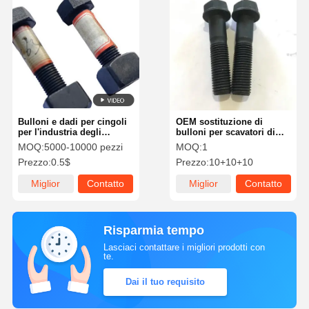
Bulloni e dadi per cingoli
OEM sostituzione di
per l'industria degli
bulloni per scavatori di
escavatori, dimensioni
tracciato del carrello DIN
MOQ:
5000-10000 pezzi
MOQ:
1
M12-M30, uso duraturo
Standard M22x100mm
Prezzo:
0.5$
Prezzo:
10+10+10
Miglior
Contatto
Miglior
Contatto
prezzo
prezzo
Risparmia tempo
Lasciaci contattare i migliori prodotti con
te.
Dai il tuo requisito