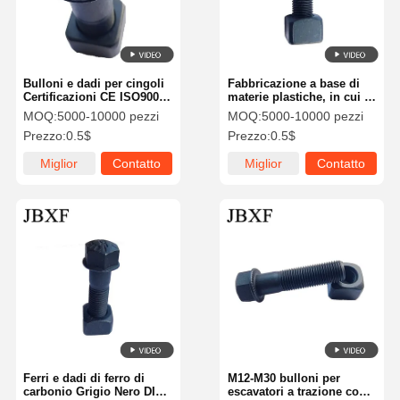
Bulloni e dadi per cingoli
Fabbricazione a base di
Certificazioni CE ISO9001
materie plastiche, in cui il
Texture liscia Aspetto
materiale viene utilizzato
MOQ:
5000-10000 pezzi
MOQ:
5000-10000 pezzi
elegante
per la produzione di
Prezzo:
0.5$
Prezzo:
0.5$
materie plastiche.
Miglior
Contatto
Miglior
Contatto
prezzo
prezzo
Casa.
Prodotti
Video
Spettacolo
VR
Ferri e dadi di ferro di
M12-M30 bulloni per
carbonio Grigio Nero DIN
escavatori a trazione con