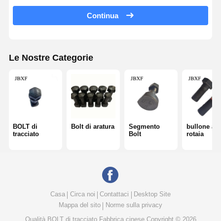
Continua
Bolt per denti a secchio
Bolt di blocco dentale
Le Nostre Categorie
Cerniera della ruota del camion
bulloni e dadi
Pattini Bolt
BOLT di
Bolt di aratura
Segmento
bullone a
tracciato
Bolt
rotaia
Casa
Circa noi
Contattaci
Desktop Site
Mappa del sito
Norme sulla privacy
Qualità
BOLT di tracciato
Fabbrica cinese.Copyright © 2026