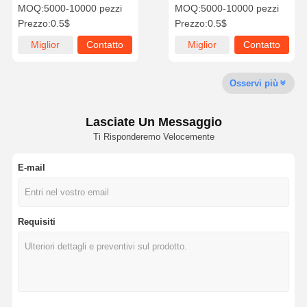
Metrico Esagonale
grado 10.9-12.9 Min.
MOQ:
5000-10000 pezzi
MOQ:
5000-10000 pezzi
800MPa di resistenza
Prezzo:
0.5$
Prezzo:
0.5$
Miglior
Contatto
Miglior
Contatto
Chi Siamo
Visita Alla
Controllo Di
Contattaci
Fabbrica
Qualità
prezzo
prezzo
Osservi più
Lasciate Un Messaggio
Ti Risponderemo Velocemente
Notizie
Casi
Blog
Chiedi Un
Preventivo
E-mail
BOLT di tracciato
Bolt di aratura
Requisiti
Segmento Bolt
bullone a rotaia
Bolt di un cerotto