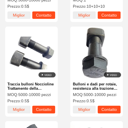
MOQ:
5000-10000 pezzi
MOQ:
1
PC300 10,9 grado zincato
Prezzo:
0.5$
Prezzo:
10+10+10
Miglior
Contatto
Miglior
Contatto
prezzo
prezzo
Traccia bulloni Noccioline
Bulloni e dadi per rotaie,
Trattamento della
resistenza alla trazione
superficie piana
800-1000MPa, Codice HS
MOQ:
5000-10000 pezzi
MOQ:
5000-10000 pezzi
Protezione Strato
731815, Costruzione
Prezzo:
0.5$
Prezzo:
0.5$
aggiuntivo Finitura grigio
ferroviaria
argento
Miglior
Contatto
Miglior
Contatto
prezzo
prezzo