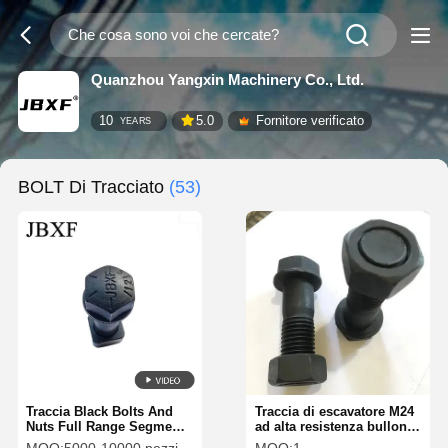
Quanzhou Yangxin Machinery Co., Ltd.
10
5.0
Fornitore verificato
YEARS
BOLT Di Tracciato
(53)
Traccia Black Bolts And
Traccia di escavatore M24
Nuts Full Range Segmento
ad alta resistenza bullone
originale Bolt 15159727272
e dadi Komatsu PC200