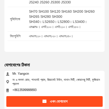
JS240 JS260 JS300 JS330
SH70 SH100 SH120 SH160 SH200 SH260
SH265 SH280 SH300
সুমিটোমো
SH340। LS2650। LS2800। LS3400।
এমএক্স৮। এসই২০০। এসই২১০। এসই২৮০।
মিতসুবিশি
এমএস১১০। এমএস১২০। এমএস১৪০।
যোগাযোগের ঠিকানা
Mr. Yangxin
নং ৬ শুনফা রোড, শানমেই গ্রাম, ঝিয়ামেই টাউন, নানান সিটি, কোয়ানঝু সিটি, ফুজিয়ান
প্রদেশ
+8613599988893
এখন যোগাযোগ