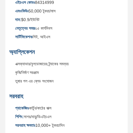
এইচএস কোডঃ
84314999
এমওকিউঃ
50,000 টুকরা/মাস
আমাদের সম্বন্ধে
কারখানা ভ্রমণ
মান নিয়ন্ত্রণ
আমাদের সাথে
দাম:
$0.9/ইউনিট
যোগাযোগ
নেতৃত্বের সময়ঃ
১৫ কার্যদিবস
সার্টিফিকেশনঃ
সিই, আইএস
অ্যাপ্লিকেশন
খবর
মামলা
ব্লগ
একটি উদ্ধৃতি
অনুরোধ করুন
এক্সক্যাভার/বুলডোজারের ট্র্যাকের সমন্বয়
কৃষি/নির্মাণ সরঞ্জাম
ট্র্যাক বোল্ট
তুষার পল এর ব্লেড সংযোজন
প্লাগ বোল্ট
সরবরাহ
সেগমেন্ট বোল্ট
প্যাকেজিংঃ
কার্টুন/কাঠের বাক্স
ট্র্যাক রোলার বোল্ট
শিপিং:
সাগর/বায়ু/ডিএইচএল
সরবরাহ ক্ষমতাঃ
10,000+ টুকরা/দিন
বালতি পিন বোল্ট