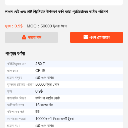
লাঙল বোল্ট এবং নাট প্রিমিয়াম উপকরণ ঘর্ষণ জারা প্রতিরোধের কঠোর পরিবেশ
মূল্য：0.9$
MOQ：50000 টুকরা /মাস
ভালো দাম
এখন যোগাযোগ
পণ্যের বর্ণনা
পরিচিতিমুলক নাম
JBXF
সাক্ষ্যদান
CE IS
মডেল নম্বার
বোল্ট এবং বাদাম
ন্যূনতম চাহিদার পরিমাণ
50000 টুকরা /মাস
মূল্য
0.9$
প্যাকেজিং বিবরণ
কার্টন বা কাঠের ক্রেট
ডেলিভারি সময়
15 কাজের দিন
পরিশোধের শর্ত
টিটি
যোগানের ক্ষমতা
10000++1 দিনের একটি টুকরা
মডেল নং।
বোল্ট এবং বাদাম