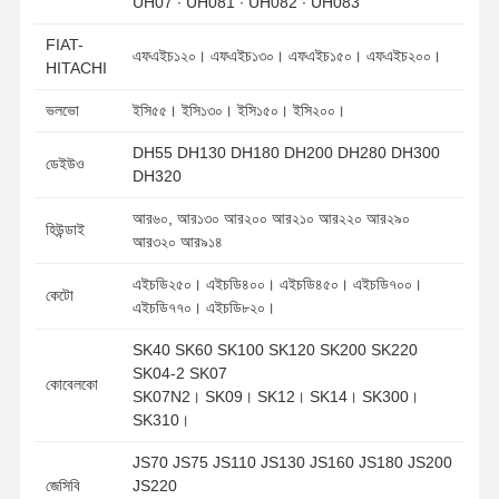
UH07 ∙ UH081 ∙ UH082 ∙ UH083
FIAT-
এফএইচ১২০। এফএইচ১৩০। এফএইচ১৫০। এফএইচ২০০।
HITACHI
ভলভো
ইসি৫৫। ইসি১৩০। ইসি১৫০। ইসি২০০।
DH55 DH130 DH180 DH200 DH280 DH300
ডেইউও
DH320
আর৬০, আর১৩০ আর২০০ আর২১০ আর২২০ আর২৯০
হিউন্ডাই
আর৩২০ আর৯১৪
এইচডি২৫০। এইচডি৪০০। এইচডি৪৫০। এইচডি৭০০।
কেটো
এইচডি৭৭০। এইচডি৮২০।
SK40 SK60 SK100 SK120 SK200 SK220
SK04-2 SK07
কোবেলকো
SK07N2। SK09। SK12। SK14। SK300।
SK310।
JS70 JS75 JS110 JS130 JS160 JS180 JS200
জেসিবি
JS220