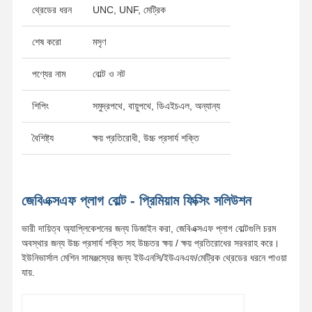
থ্রেডের ধরন
UNC, UNF, মেট্রিক
শেষ করো
মসৃণ
পণ্যের নাম
বোল্ট ও নট
শিপিং
সমুদ্রপথে, বায়ুপথে, ডিএইচএল, অন্যান্য
বৈশিষ্ট্য
ক্ষয় প্রতিরোধী, উচ্চ প্রসার্য শক্তি
জেবিএক্সএফ প্লাগ বোল্ট - প্রিমিয়াম ফিক্সিং সলিউশন
ভারী দায়িত্ব অ্যাপ্লিকেশনের জন্য ডিজাইন করা, জেবিএক্সএফ প্লাগ বোল্টগুলি চরম
অবস্থার জন্য উচ্চ প্রসার্য শক্তি সহ উচ্চতর ক্ষয় / ক্ষয় প্রতিরোধের সরবরাহ করে।
ইউনিভার্সাল মেশিন সামঞ্জস্যের জন্য ইউএনসি/ইউএনএফ/মেট্রিক থ্রেডের ধরনে পাওয়া
যায়.