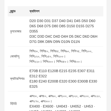
বালতি দাঁত বোল্ট
ব্র্যান্ড
ক্যাটালগ
দাঁত ব্লক বোল্ট
D20 D30 D31 D37 D40 D41 D45 D50 D60
D65 D68 D75 D80 D85 D150 D155 D275
ট্রাকের চাকা বোল্ট
বুলডোজার
D355
D3C D3D D4C D4D D4H D5 D6C D6D D6H
Bolts এবং বাদাম
D7G D8K D8N D9N D10N D11N
ট্র্যাক জুতোর বোল্ট
পিসি৩০, পিসি৪০, পিসি৪৫, পিসি৬০, পিসি৭৫, পিসি১০০,
কোমাটসু
পিসি১২০, পিসি১৫০, পিসি২০০।
পিসি২২০। পিসি৩০০। পিসি৩৫০। পিসি৪০০।
E70B E110 E120B E215 E235 E307 E311
E312 E322
ক্যাটারপিলার
E180 E240 E200B E320 E300 E300B E330
E325
এক্স৩০, এক্স৪০, এক্স৬০, এক্স১০০, এক্স১২০, এক্স২০০, এক্স২২০,
এক্স২৭০, এক্স৩০০।
হিটাচি
EX400 ∙ EX600 ∙ UH043 ∙ UH052 ∙ UH53 ∙