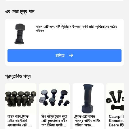
এর সেরা মূল্য পান
লাঙল বোল্ট এবং নাট প্রিমিয়াম উপকরণ ঘর্ষণ জারা প্রতিরোধের কঠোর
পরিবেশ
চালিয়ে
প্রস্তাবিত পণ্য
বাল্ক প্যাক ট্র্যাক
শিল্প শক্তি ট্র্যাক জুতা
ট্র্যাক বোল্ট বাদাম
Caterpillar
চেইন ফাস্টেনার্স
বোল্ট বুলডোজার চেইন
অনন্য কাস্টিং কাস্টিং
Komatsu J
এক্সকাভেটর বোল্ট নাট
তাপ চিকিত্সা স্থায়িত্ব
পরিধান অশ্রু
Deere হিটাচি