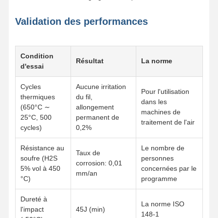
Validation des performances
Condition
Résultat
La norme
d'essai
Cycles
Aucune irritation
Pour l'utilisation
thermiques
du fil,
dans les
(650°C ∼
allongement
machines de
25°C, 500
permanent de
traitement de l'air
cycles)
0,2%
Résistance au
Le nombre de
Taux de
soufre (H2S
personnes
corrosion: 0,01
5% vol à 450
concernées par le
mm/an
°C)
programme
Dureté à
La norme ISO
l'impact
45J (min)
148-1