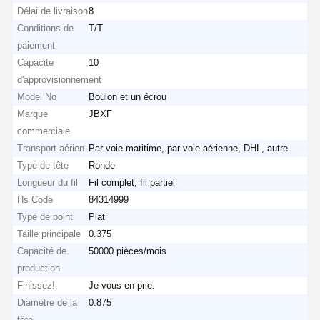
Délai de livraison
8
Conditions de
T/T
paiement
Capacité
10
d'approvisionnement
Model No
Boulon et un écrou
Marque
JBXF
commerciale
Transport aérien
Par voie maritime, par voie aérienne, DHL, autre
Type de tête
Ronde
Longueur du fil
Fil complet, fil partiel
Hs Code
84314999
Type de point
Plat
Taille principale
0.375
Capacité de
50000 pièces/mois
production
Finissez!
Je vous en prie.
Diamètre de la
0.875
tête