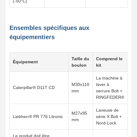
(-50°C)
Ensembles spécifiques aux
équipementiers
Taille du
Comprend le
Équipement
boulon
kit
La machine à
M30x110
laver à
Caterpillar® D11T CD
mm
serrure Bolt +
RINGFEDER®
Laveuse de
M27x95
Liebherr® PR 776 Litronic
série X Bolt +
mm
Nord-Lock
Le produit doit être