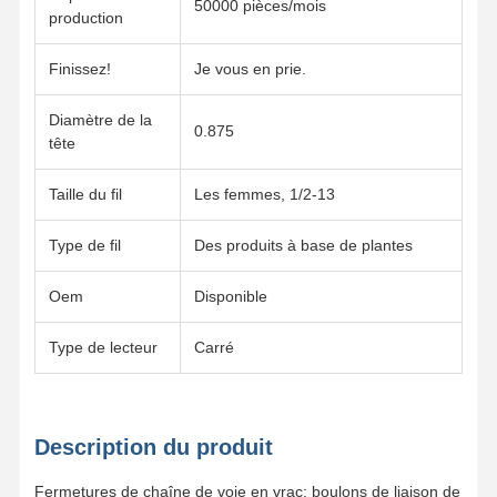
50000 pièces/mois
production
Finissez!
Je vous en prie.
À Propos De
Visite De
Contrôle De
Nous
Nous
L'usine
Qualité
Contacter
Diamètre de la
0.875
tête
Taille du fil
Les femmes, 1/2-13
Type de fil
Des produits à base de plantes
Nouvelles
Les Affaires
Le Blog
Demandez
Un Devis
Oem
Disponible
Le boulon de la piste
Type de lecteur
Carré
Éclaboussure à charrue
Bolt de segment
Description du produit
boulons à rouleaux de voie
Fermetures de chaîne de voie en vrac: boulons de liaison de