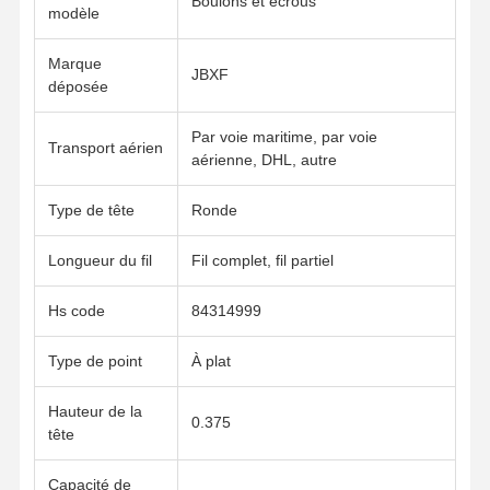
Boulons et écrous
modèle
Marque
JBXF
déposée
Par voie maritime, par voie
Transport aérien
aérienne, DHL, autre
Type de tête
Ronde
Longueur du fil
Fil complet, fil partiel
Hs code
84314999
Type de point
À plat
Hauteur de la
0.375
À La Maison
Produits
Vidéos
Spectacle De
tête
Réalité
Virtuelle
Capacité de