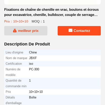
Fixations de chaîne de chenille en vrac, boulons et écrous
pour excavatrice, chenille, bulldozer, couple de serrage
optimal, résistance à l'usure
Prix：10+10+10
MOQ：1
meilleur prix
Contactez
Description De Produit
Lieu d'origine
Chine
Nom de marque
JBXF
Certification
iso
Numéro de
PC-300
modèle
Quantité de
1
commande min
Prix
10+10+10
Détails
Boîte
d'emballage