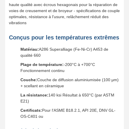
Boulons de broche de seau
haute qualité avec écrous hexagonais pour la réparation de
voies de creusement et de broyeur - spécifications de couple
Boulons à dents de seau
optimales, résistance à l'usure, relâchement réduit des
vibrations
Boulons de blocage des dents
Conçus pour les températures extrêmes
Fermeture de roue de camion
Matériau:
A286 Superalliage (Fe-Ni-Cr) A453 de
boulons et écrous
qualité 660
Boulon de chaussure de voie
Plage de température:
-200°C à +700°C
Fonctionnement continu
Couche:
Couche de diffusion aluminiumisée (100 μm)
+ scellant en céramique
La résistance:
140 ksi Résultat à 650°C (par ASTM
E21)
Certificats:
Pour l'ASME B18.2.1, API 20E, DNV GL-
OS-C401 ou