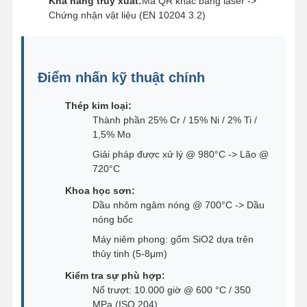
Khả năng truy xuất:
Mã QR khắc bằng laser ->
Chứng nhận vật liệu (EN 10204 3.2)
Điểm nhấn kỹ thuật chính
Thép kim loại:
Thành phần 25% Cr / 15% Ni / 2% Ti /
1,5% Mo
Giải pháp được xử lý @ 980°C -> Lão @
720°C
Khoa học sơn:
Dầu nhôm ngâm nóng @ 700°C -> Dầu
nóng bốc
Máy niêm phong: gốm SiO2 dựa trên
thủy tinh (5-8μm)
Kiểm tra sự phù hợp:
Nổ trượt: 10.000 giờ @ 600 °C / 350
MPa (ISO 204)