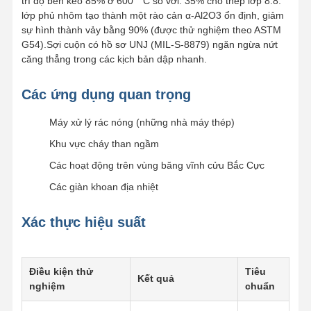
trì độ bền kéo 85% ở 600 ° C so với. 35% cho thép lớp 8.8.
lớp phủ nhôm tạo thành một rào cản α-Al2O3 ổn định, giảm
sự hình thành vảy bằng 90% (được thử nghiệm theo ASTM
G54).Sợi cuộn có hồ sơ UNJ (MIL-S-8879) ngăn ngừa nứt
căng thẳng trong các kịch bản dập nhanh.
Các ứng dụng quan trọng
Máy xử lý rác nóng (những nhà máy thép)
Khu vực cháy than ngầm
Các hoạt động trên vùng băng vĩnh cửu Bắc Cực
Các giàn khoan địa nhiệt
Xác thực hiệu suất
Điều kiện thử
Tiêu
Kết quả
nghiệm
chuẩn