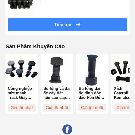
Tiếp tục
Sản Phẩm Khuyến Cáo
Công nghiệp
Bu-lông và đai
Bu-lông đai
Xích
sức mạnh
ốc cày Vật
ốc rãnh độc
Caterpillar
Track Giày
liệu cao cấp
đáo Rèn Đúc
Komatsu J
Bolt Bulldozer
Chống mài
Chống mài
Deere Hitac
chuỗi xử lý
mòn Chống
mòn UNC UNF
M16-M30 K
Giá tốt nhất
Giá tốt nhất
Giá tốt nhất
Giá tốt nh
nhiệt độ độ
ăn mòn Môi
Metric
cỡ Bu lông
bền kẽm
trường khắc
xích Máy ủ
mỏng phủ
nghiệt
Máy xúc T
tuổi thọ dài
Grade 8 Mạ
bảo đảm
kẽm
đường mòn