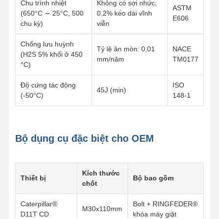
Chu trình nhiệt
Không có sợi nhức,
ASTM
(650°C ∼ 25°C, 500
0,2% kéo dài vĩnh
E606
chu kỳ)
viễn
Chống lưu huỳnh
Tỷ lệ ăn mòn: 0,01
NACE
(H2S 5% khối ở 450
mm/năm
TM0177
°C)
Độ cứng tác động
ISO
45J (min)
(-50°C)
148-1
Bộ dụng cụ đặc biệt cho OEM
Kích thước
Thiết bị
Bộ bao gồm
chốt
Caterpillar®
Bolt + RINGFEDER®
M30x110mm
D11T CD
khóa máy giặt