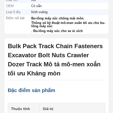
OEM
Có sẵn
Loại ổ đĩa
hình vuông
Điểm nổi bật:
,
Bu-lông máy xúc chống mài mòn
Thông số kỹ thuật mô-men xoắn tối ưu cho bu-
lông máy xúc
,
Bu-lông máy xúc cho xe ủi xích
Bulk Pack Track Chain Fasteners
Excavator Bolt Nuts Crawler
Dozer Track Mô tả mô-men xoắn
tối ưu Kháng mòn
Đặc điểm sản phẩm
Thuộc tính
Giá trị