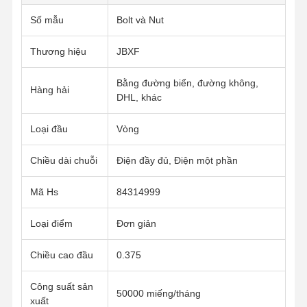
Số mẫu
Bolt và Nut
Thương hiệu
JBXF
Bằng đường biển, đường không,
Hàng hải
DHL, khác
Loại đầu
Vòng
Chiều dài chuỗi
Điện đầy đủ, Điện một phần
Mã Hs
84314999
Loại điểm
Đơn giản
Chiều cao đầu
0.375
Nhà
Các Sản
Video
Buổi Trình
Phẩm
Diễn VR
Công suất sản
50000 miếng/tháng
xuất