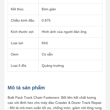
Kết thúc.
Đơn giản
Về Chúng
Chuyến
Kiểm Soát
Liên Hệ Với
Chiều kính đầu
0.875
Tôi
Tham Quan
Chất Lượng
Chúng Tôi
Nhà Máy
Kích thước sợi
Hình ảnh của người đàn ông
Loại sợi
Khô
Oem
Có sẵn
Tin Tức
Các Trường
Blog
Yêu Cầu Báo
Hợp
Giá
Loại ổ đĩa
Quảng trường
THEO DÕI BU LÔNG
Đèn cày
Mô tả sản phẩm
Segment Bolt
Bulk Pack Track Chain Fasteners: Bốt liên kết chất lượng
cao với đinh hex cho máy đào Crawler & Dozer Track Repair
Vòng tròn đường ray
- Mô tả mô-men xoắn tối ưu, chống mòn, giảm nới lỏng rung