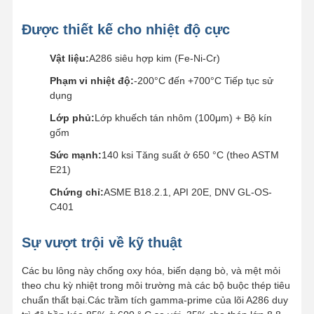
Bucket Pin Bolt
Được thiết kế cho nhiệt độ cực
Bolt răng xô
Vật liệu:
A286 siêu hợp kim (Fe-Ni-Cr)
Chốt chốt răng
Phạm vi nhiệt độ:
-200°C đến +700°C Tiếp tục sử
dụng
Đói bánh xe xe tải
Lớp phủ:
Lớp khuếch tán nhôm (100μm) + Bộ kín
Bu lông và đai ốc
gốm
Sức mạnh:
140 ksi Tăng suất ở 650 °C (theo ASTM
Theo dõi bu lông giày
E21)
Chứng chỉ:
ASME B18.2.1, API 20E, DNV GL-OS-
C401
Sự vượt trội về kỹ thuật
Các bu lông này chống oxy hóa, biến dạng bò, và mệt mỏi
theo chu kỳ nhiệt trong môi trường mà các bộ buộc thép tiêu
chuẩn thất bại.Các trầm tích gamma-prime của lõi A286 duy