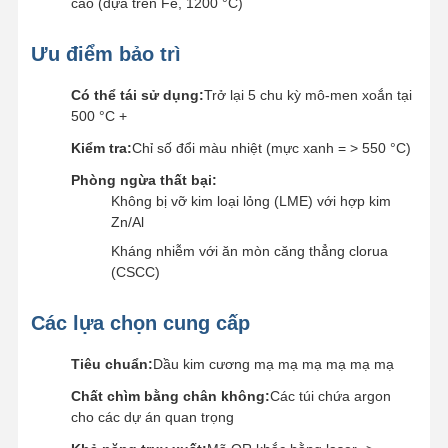
cao (dựa trên Fe, 1200 °C)
Ưu điểm bảo trì
Có thể tái sử dụng:
Trở lại 5 chu kỳ mô-men xoắn tại
500 °C +
Kiểm tra:
Chỉ số đổi màu nhiệt (mực xanh = > 550 °C)
Phòng ngừa thất bại:
Không bị vỡ kim loại lỏng (LME) với hợp kim
Zn/Al
Kháng nhiễm với ăn mòn căng thẳng clorua
(CSCC)
Các lựa chọn cung cấp
Tiêu chuẩn:
Dầu kim cương mạ mạ mạ mạ mạ mạ
Chất chìm bằng chân không:
Các túi chứa argon
cho các dự án quan trọng