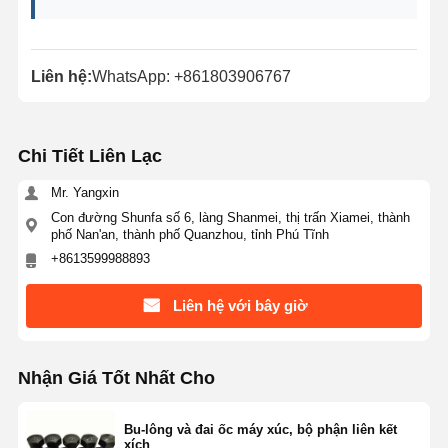
Liên hệ:
WhatsApp: +861803906767
Chi Tiết Liên Lạc
Mr. Yangxin
Con đường Shunfa số 6, làng Shanmei, thị trấn Xiamei, thành
phố Nan'an, thành phố Quanzhou, tỉnh Phú Tĩnh
+8613599988893
Liên hệ với bây giờ
Nhận Giá Tốt Nhất Cho
Bu-lông và đai ốc máy xúc, bộ phận liên kết
xích