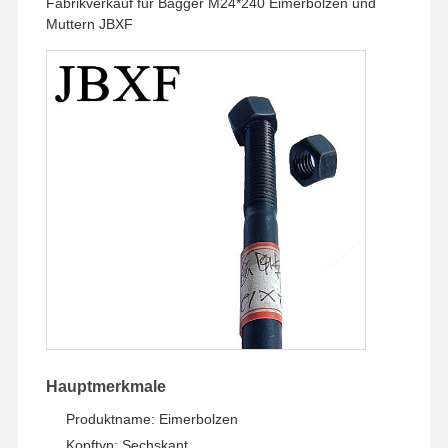
Fabrikverkauf für Bagger M24*240 Eimerbolzen und
Muttern JBXF
Hauptmerkmale
Produktname: Eimerbolzen
Kopftyp: Sechskant