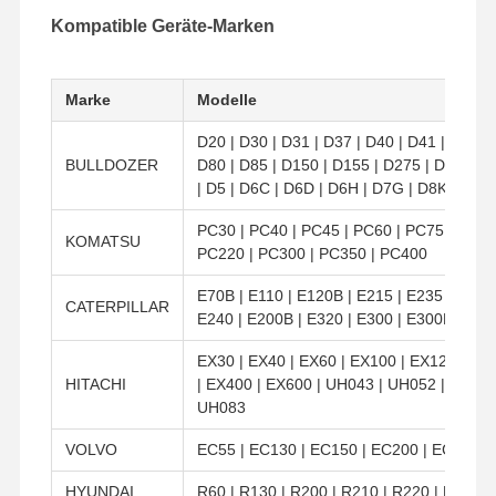
Schraubzahn-Schraubschrauber
Kompatible Geräte-Marken
Zähne-Block-Schraube
Marke
Modelle
Schraube für Lastwagenräder
D20 | D30 | D31 | D37 | D40 | D41 | D45 | 
Bolzen und Nüsse
BULLDOZER
D80 | D85 | D150 | D155 | D275 | D355 | 
| D5 | D6C | D6D | D6H | D7G | D8K | D8N
Bodenplatte-Bolzen
PC30 | PC40 | PC45 | PC60 | PC75 | PC10
KOMATSU
PC220 | PC300 | PC350 | PC400
E70B | E110 | E120B | E215 | E235 | E307 
CATERPILLAR
E240 | E200B | E320 | E300 | E300B | E33
EX30 | EX40 | EX60 | EX100 | EX120 | EX
HITACHI
| EX400 | EX600 | UH043 | UH052 | UH53 
UH083
VOLVO
EC55 | EC130 | EC150 | EC200 | EC210 |
HYUNDAI
R60 | R130 | R200 | R210 | R220 | R290 |