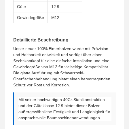
Güte
12.9
Über Uns
Werksbesicht
Qualitätskont
Kontakt Mit
Gewindegröße
M12
Igung
Rolle
Uns
Detaillierte Beschreibung
Unser neuer 100% Eimerbolzen wurde mit Präzision
und Haltbarkeit entwickelt und verfügt über einen
Nachrichten
Fälle
Blog
Bitte Um Ein
Angebot
Sechskantkopf für eine einfache Installation und eine
Gewindegröße von M12 für vielseitige Kompatibilität.
Die glatte Ausführung mit Schwarzoxid-
Schraubschraubschraubschraubschraubschraubschraubschraubschraubschraubschraubschraubschraubschraubsc
Oberflächenbehandlung bietet einen hervorragenden
Schutz vor Rost und Korrosion.
Pflügelschrauber
Segment Bolt
Mit seiner hochwertigen 40Cr-Stahlkonstruktion
und der Güteklasse 12.9 bietet dieser Bolzen
Schraubenschraubschraubschraubschraub
außergewöhnliche Festigkeit und Langlebigkeit für
anspruchsvolle Baumaschinenanwendungen.
Schraubenschraubschraubschraubschraubschraubschraubschraubschraubschraubschraubschraubschraubschraub