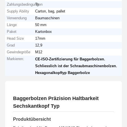
Zahlungsbedingungen
Tt
Supply Ability
Carton, bag, pallet
Verwendung
Baumaschinen
Länge
50 mm
Paket
Kartonbox
Head Size
17mm
Grad
12,9
Gewindegröße
M12
Markieren:
,
CE-ISO-Zertifizierung für Baggerbolzen
,
Schliesslich ist der Schraubmaschinenbolzen
Hexagonalkopftyp Baggerbolze
Baggerbolzen Präzision Haltbarkeit
Sechskantkopf Typ
Produktübersicht