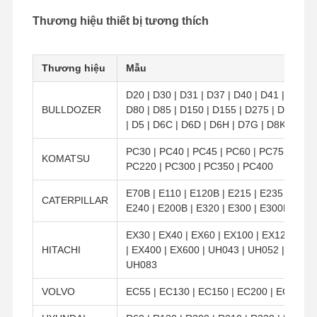
Bucket Pin Bolt
Thương hiệu thiết bị tương thích
Bolt răng xô
Thương hiệu
Mẫu
Chốt chốt răng
D20 | D30 | D31 | D37 | D40 | D41 | D45 | 
Đói bánh xe xe tải
BULLDOZER
D80 | D85 | D150 | D155 | D275 | D355 | 
| D5 | D6C | D6D | D6H | D7G | D8K | D8N
Bu lông và đai ốc
PC30 | PC40 | PC45 | PC60 | PC75 | PC10
Theo dõi bu lông giày
KOMATSU
PC220 | PC300 | PC350 | PC400
E70B | E110 | E120B | E215 | E235 | E307 
CATERPILLAR
E240 | E200B | E320 | E300 | E300B | E33
EX30 | EX40 | EX60 | EX100 | EX120 | EX
HITACHI
| EX400 | EX600 | UH043 | UH052 | UH53 
UH083
VOLVO
EC55 | EC130 | EC150 | EC200 | EC210 |