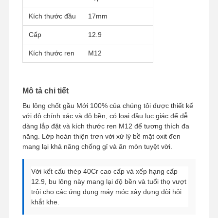
Kích thước đầu
17mm
Cấp
12.9
Về Chúng
Chuyến
Kiểm Soát
Liên Hệ Với
Tôi
Tham Quan
Chất Lượng
Chúng Tôi
Nhà Máy
Kích thước ren
M12
Mô tả chi tiết
Bu lông chốt gầu Mới 100% của chúng tôi được thiết kế
Tin Tức
Các Trường
Blog
Yêu Cầu Báo
với độ chính xác và độ bền, có loại đầu lục giác để dễ
Hợp
Giá
dàng lắp đặt và kích thước ren M12 để tương thích đa
năng. Lớp hoàn thiện trơn với xử lý bề mặt oxit đen
THEO DÕI BU LÔNG
mang lại khả năng chống gỉ và ăn mòn tuyệt vời.
Đèn cày
Với kết cấu thép 40Cr cao cấp và xếp hạng cấp
12.9, bu lông này mang lại độ bền và tuổi thọ vượt
Segment Bolt
trội cho các ứng dụng máy móc xây dựng đòi hỏi
khắt khe.
Vòng tròn đường ray