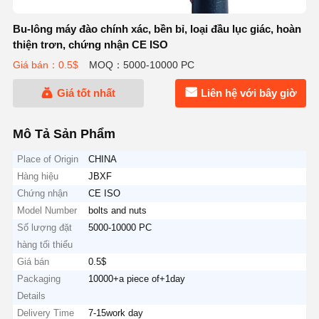
Bu-lông máy đào chính xác, bền bỉ, loại đầu lục giác, hoàn
thiện trơn, chứng nhận CE ISO
Giá bán：0.5$
MOQ：5000-10000 PC
Giá tốt nhất
Liên hệ với bây giờ
Mô Tả Sản Phẩm
Place of Origin
CHINA
Hàng hiệu
JBXF
Chứng nhận
CE ISO
Model Number
bolts and nuts
Số lượng đặt
5000-10000 PC
hàng tối thiểu
Giá bán
0.5$
Packaging
10000+a piece of+1day
Details
Delivery Time
7-15work day