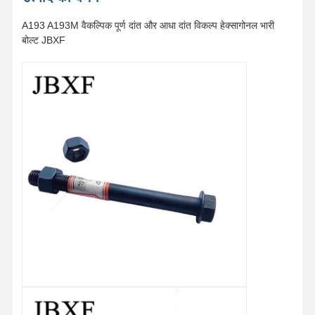
A193 A193M वैकल्पिक पूर्ण दांत और आधा दांत विकल्प हेक्सागोनल भारी
बोल्ट JBXF
घर
उत्पादों
वीडियो
वीआर शो