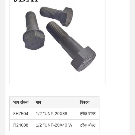
हमारे बारे में
फ़ैक्टरी टूर
गुणवत्ता नियंत्रण
हमसे संपर्क करें
समाचार
मामले
ब्लॉग
उद्धरण मांगें
ट्रैक बोल्ट
धनुष का बोल्ट
सेगमेंट बोल्ट
भाग संख्या
माप
विवरण
ट्रैक रोलर बोल्ट
8H7504
1/2 "UNF-20X38
ट्रैक बोल्ट
बाल्टी पिन बोल्ट
R24688
1/2 "UNF-20X40 W
ट्रैक बोल्ट
बाल्टी दांत बोल्ट