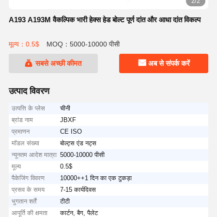
2/2
A193 A193M वैकल्पिक भारी हेक्स हेड बोल्ट पूर्ण दांत और आधा दांत विकल्प
मूल्य：0.5$
MOQ：5000-10000 पीसी
सबसे अच्छी कीमत
अब से संपर्क करें
उत्पाद विवरण
उत्पत्ति के प्लेस
चीनी
ब्रांड नाम
JBXF
प्रमाणन
CE ISO
मॉडल संख्या
बोल्ट्स एंड नट्स
न्यूनतम आदेश मात्रा
5000-10000 पीसी
मूल्य
0.5$
पैकेजिंग विवरण
10000++1 दिन का एक टुकड़ा
प्रसव के समय
7-15 कार्यदिवस
भुगतान शर्तें
टीटी
आपूर्ति की क्षमता
कार्टन, बैग, पैलेट