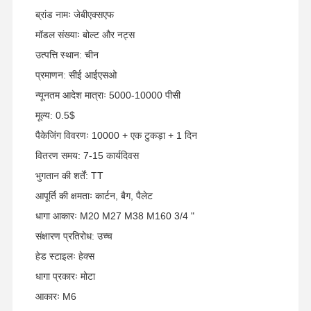
ब्रांड नामः जेबीएक्सएफ
मॉडल संख्याः बोल्ट और नट्स
उत्पत्ति स्थान: चीन
प्रमाणन: सीई आईएसओ
न्यूनतम आदेश मात्राः 5000-10000 पीसी
मूल्य: 0.5$
पैकेजिंग विवरणः 10000 + एक टुकड़ा + 1 दिन
वितरण समय: 7-15 कार्यदिवस
भुगतान की शर्तें: TT
आपूर्ति की क्षमताः कार्टन, बैग, पैलेट
धागा आकारः M20 M27 M38 M160 3/4 "
संक्षारण प्रतिरोध: उच्च
हेड स्टाइलः हेक्स
धागा प्रकारः मोटा
आकारः M6