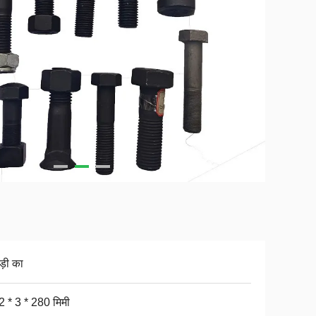
़ी का
 * 3 * 280 मिमी