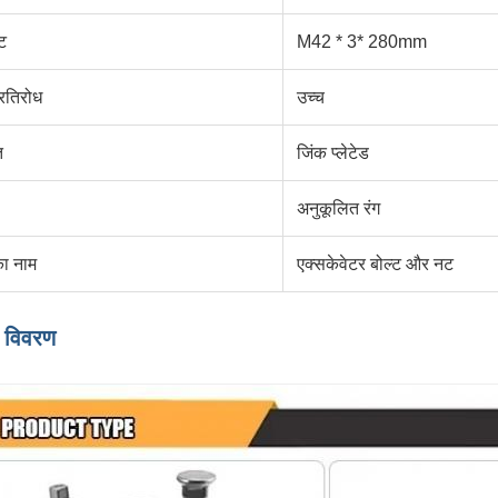
्ट
M42 * 3* 280mm
्रतिरोध
उच्च
त
जिंक प्लेटेड
अनुकूलित रंग
ा नाम
एक्सकेवेटर बोल्ट और नट
द विवरण