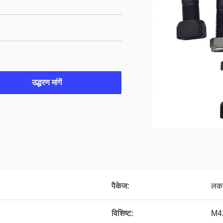
उद्धरण मांगें
पैकेज:
लकड
विशिष्ट:
M42