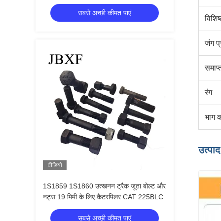
सबसे अच्छी कीमत पाएं
विशिष
जंग प
समाप्
रंग
भाग क
उत्पा
वीडियो
1S1859 1S1860 उत्खनन ट्रैक जूता बोल्ट और
नट्स 19 मिमी के लिए कैटरपिलर CAT 225BLC
सबसे अच्छी कीमत पाएं