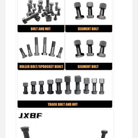
О Нас
Экскурсия
Контроль
Свяжитесь С
По Заводу
Качества
Нами
Новости
Случаи
Блог
Запросите
Цитату
РЕЖЕВНЫЙ БОЛТ
Плохого болта
Сегмент "Болт"
рельсовый болт
Бутылочный болт