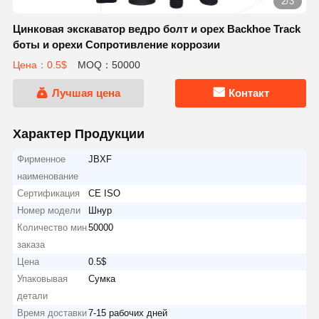
2/3
Цинковая экскаватор ведро болт и орех Backhoe Track
боты и орехи Сопротивление коррозии
Цена：0.5$
MOQ：50000
Лучшая цена
Контакт
Характер Продукции
Фирменное
JBXF
наименование
Сертификация
CE ISO
Номер модели
Шнур
Количество мин
50000
заказа
Цена
0.5$
Упаковывая
Сумка
детали
Время доставки
7-15 рабочих дней