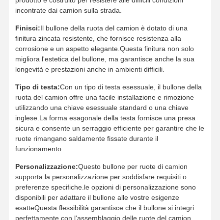
incontrate dai camion sulla strada.
Finisci:
Il bullone della ruota del camion è dotato di una
Chi Siamo
Visita Alla
Controllo Di
Contattaci
finitura zincata resistente, che fornisce resistenza alla
Fabbrica
Qualità
corrosione e un aspetto elegante.Questa finitura non solo
migliora l'estetica del bullone, ma garantisce anche la sua
longevità e prestazioni anche in ambienti difficili.
Tipo di testa:
Con un tipo di testa esessuale, il bullone della
ruota del camion offre una facile installazione e rimozione
Notizie
Casi
Blog
Chiedi Un
utilizzando una chiave esessuale standard o una chiave
Preventivo
inglese.La forma esagonale della testa fornisce una presa
sicura e consente un serraggio efficiente per garantire che le
BOLT di tracciato
ruote rimangano saldamente fissate durante il
funzionamento.
Bolt di aratura
Personalizzazione:
Questo bullone per ruote di camion
supporta la personalizzazione per soddisfare requisiti o
Segmento Bolt
preferenze specifiche.le opzioni di personalizzazione sono
disponibili per adattare il bullone alle vostre esigenze
bullone a rotaia
esatteQuesta flessibilità garantisce che il bullone si integri
perfettamente con l'assemblaggio delle ruote del camion.
Bolt di un cerotto