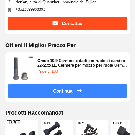
Nan'an, città di Quanzhou, provincia del Fujian
+8613599988893
Contattaci
Ottieni Il Miglior Prezzo Per
Grado 10.9 Cerniere e dadi per ruote di camion
22x2.5x111 Cerniere per mozzo per ruote Oem
21020998
Price： 100
Continua
Prodotti Raccomandati