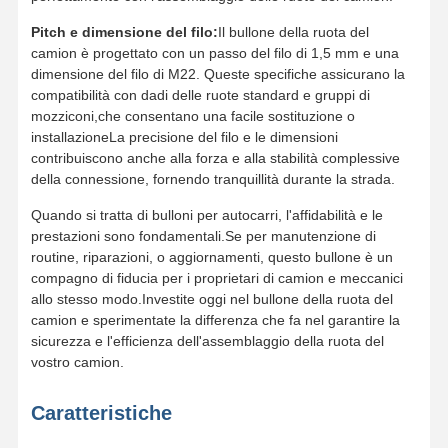
Pitch e dimensione del filo:
Il bullone della ruota del
Bolt per denti a secchio
camion è progettato con un passo del filo di 1,5 mm e una
dimensione del filo di M22. Queste specifiche assicurano la
Bolt di blocco dentale
compatibilità con dadi delle ruote standard e gruppi di
mozziconi,che consentano una facile sostituzione o
Cerniera della ruota del camion
installazioneLa precisione del filo e le dimensioni
contribuiscono anche alla forza e alla stabilità complessive
bulloni e dadi
della connessione, fornendo tranquillità durante la strada.
Pattini Bolt
Quando si tratta di bulloni per autocarri, l'affidabilità e le
prestazioni sono fondamentali.Se per manutenzione di
routine, riparazioni, o aggiornamenti, questo bullone è un
compagno di fiducia per i proprietari di camion e meccanici
allo stesso modo.Investite oggi nel bullone della ruota del
camion e sperimentate la differenza che fa nel garantire la
sicurezza e l'efficienza dell'assemblaggio della ruota del
vostro camion.
Caratteristiche