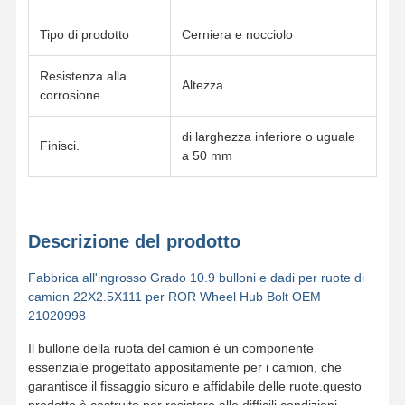
Tipo di prodotto
Cerniera e nocciolo
Resistenza alla
Altezza
corrosione
di larghezza inferiore o uguale
Finisci.
a 50 mm
Descrizione del prodotto
Fabbrica all'ingrosso Grado 10.9 bulloni e dadi per ruote di
camion 22X2.5X111 per ROR Wheel Hub Bolt OEM
21020998
Il bullone della ruota del camion è un componente
Casa.
Prodotti
Video
Spettacolo
VR
essenziale progettato appositamente per i camion, che
garantisce il fissaggio sicuro e affidabile delle ruote.questo
prodotto è costruito per resistere alle difficili condizioni