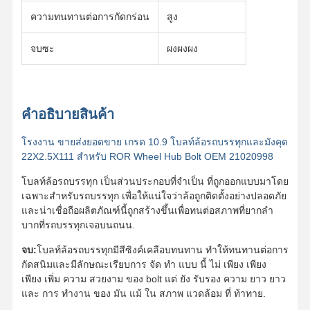
ความทนทานต่อการกัดกร่อน
สูง
จบซะ
ผงผงผง
คําอธิบายสินค้า
โรงงาน ขายส่งยอดขาย เกรด 10.9 โบลท์ล้อรถบรรทุกและมังคุด
22X2.5X111 สําหรับ ROR Wheel Hub Bolt OEM 21020998
โบลท์ล้อรถบรรทุก เป็นส่วนประกอบที่จําเป็น ที่ถูกออกแบบมาโดย
เฉพาะสําหรับรถบรรทุก เพื่อให้แน่ใจว่าล้อถูกติดตั้งอย่างปลอดภัย
และน่าเชื่อถือผลิตภัณฑ์นี้ถูกสร้างขึ้นเพื่อทนต่อสภาพที่ยากลํา
บากที่รถบรรทุกเจอบนถนน.
จบ:
โบลท์ล้อรถบรรทุกมีสีซิงค์เคลือบทนทาน ทําให้ทนทานต่อการ
กัดสนิมและมีลักษณะเรียบการ จัด ทํา แบบ นี้ ไม่ เพียง เพียง
หน้าแรก
สินค้า
วิดีโอ
รายการ VR
เพียง เพิ่ม ความ สวยงาม ของ bolt แต่ ยัง รับรอง ความ ยาว ยาว
และ การ ทํางาน ของ มัน แม้ ใน สภาพ แวดล้อม ที่ ท้าทาย.