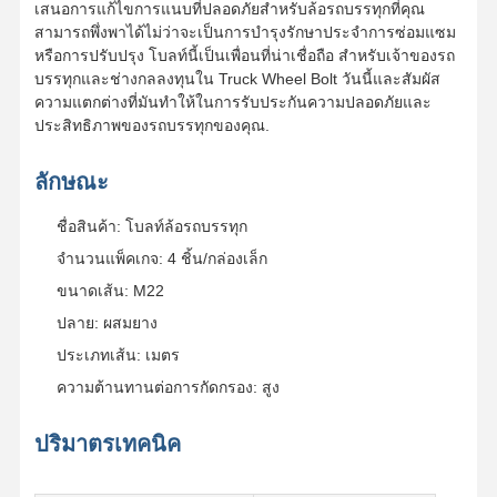
เสนอการแก้ไขการแนบที่ปลอดภัยสําหรับล้อรถบรรทุกที่คุณ
บัคเก็ตปินบอลท์
สามารถพึ่งพาได้ไม่ว่าจะเป็นการบํารุงรักษาประจําการซ่อมแซม
หรือการปรับปรุง โบลท์นี้เป็นเพื่อนที่น่าเชื่อถือ สําหรับเจ้าของรถ
กล่องฟันถัง
บรรทุกและช่างกลลงทุนใน Truck Wheel Bolt วันนี้และสัมผัส
ความแตกต่างที่มันทําให้ในการรับประกันความปลอดภัยและ
โบล็อกฟัน
ประสิทธิภาพของรถบรรทุกของคุณ.
โบลท์ล้อรถบรรทุก
ลักษณะ
สลักเกลียวและถั่ว
ชื่อสินค้า: โบลท์ล้อรถบรรทุก
ติดตามรองเท้า Bolt
จํานวนแพ็คเกจ: 4 ชิ้น/กล่องเล็ก
ขนาดเส้น: M22
ปลาย: ผสมยาง
ประเภทเส้น: เมตร
ความต้านทานต่อการกัดกรอง: สูง
ปริมาตรเทคนิค