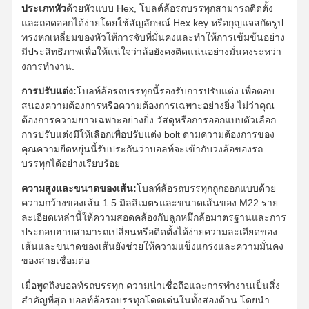
ประเภทหัว
ด้วยหัวแบบ Hex, โบลต์ล้อรถบรรทุกสามารถติดตั้ง
และถอดออกได้ง่ายโดยใช้สัญลักษณ์ Hex key หรือกุญแจสกัดรูป
ทรงหกเหลี่ยมของหัวให้การจับที่มั่นคงและทําให้การเข้มข้นอย่าง
เกี่ยวกับเรา
ทัวร์โรงงาน
การควบคุม
ติดต่อเรา
มีประสิทธิภาพเพื่อให้แน่ใจว่าล้อยังคงติดแน่นอย่างมั่นคงระหว่า
คุณภาพ
งการทํางาน.
การปรับแต่ง:
โบลท์ล้อรถบรรทุกนี้รองรับการปรับแต่ง เพื่อตอบ
สนองความต้องการหรือความต้องการเฉพาะอย่างยิ่ง ไม่ว่าคุณ
ต้องการความยาวเฉพาะอย่างยิ่ง วัสดุหรือการออกแบบตัวเลือก
การปรับแต่งมีให้เลือกเพื่อปรับแต่ง bolt ตามความต้องการของ
ข่าว
กรณี
บล็อก
ขอใบเสนอ
คุณความยืดหยุ่นนี้รับประกันว่าบอลท์จะเข้ากับวงล้อของรถ
ราคา
บรรทุกได้อย่างเรียบร้อย
ความสูงและขนาดของเส้น:
โบลท์ล้อรถบรรทุกถูกออกแบบด้วย
แทรคโบลท์
ความกว้างของเส้น 1.5 มิลลิเมตรและขนาดเส้นของ M22 ราย
ละเอียดเหล่านี้ให้ความสอดคล้องกับลูกหมึกล้อมาตรฐานและการ
โบลท์
ประกอบฮาบสามารถเปลี่ยนหรือติดตั้งได้ง่ายความละเอียดของ
เส้นและขนาดของเส้นยังช่วยให้ความแข็งแกร่งและความมั่นคง
หมวด Bolt
ของสายเชื่อมต่อ
เมื่อพูดถึงบอลท์รถบรรทุก ความน่าเชื่อถือและการทํางานเป็นสิ่ง
โบลท์โรลเลอร์
สําคัญที่สุด บอลท์ล้อรถบรรทุกโดดเด่นในทั้งสองด้าน โดยนํา