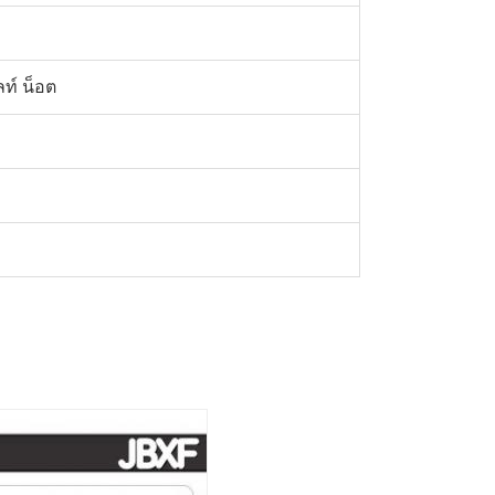
ท์ น็อต