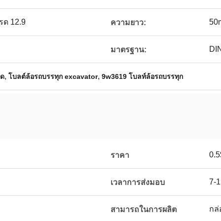
รด 12.9
50
ความยาว:
DIN
มาตรฐาน:
,
,
ุด
โบลต์ล้อรถบรรทุก excavator
9w3619 โบลท์ล้อรถบรรทุก
0.5
ราคา
7-1
เวลาการส่งมอบ
กล่
สามารถในการผลิต