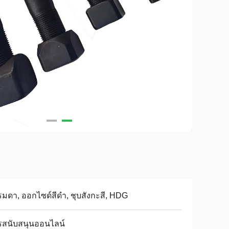
มดา, ออกไซด์สีดำ, ชุบสังกะสี, HDG
รสนับสนุนออนไลน์