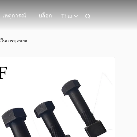
เหตุการณ์
บล็อก
Thai
ช้ในการขุดขยะ