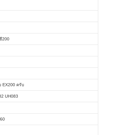
ีซี200
บ EX200 ครับ
82 UH083
360