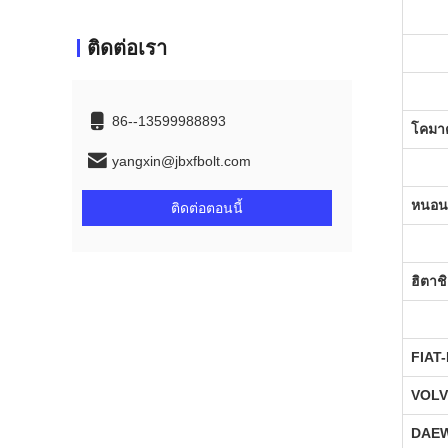
ติดต่อเรา
86--13599988893
โคมา
yangxin@jbxfbolt.com
หนอน
ติดต่อตอนนี้
ฮิตาชิ
FIAT
VOL
DAE