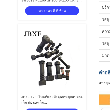
9W3619 PC200 SH200 SK200 CAT320
สูตรที่ใช้ในการขุดขยะ
บริ
หา ราคา ที่ ดี ที่สุด
วัสดุ
ควา
วัสดุ
มาต
คําอธ
สายขุ
JBXF 12.9 โบลท์และมังคุดกระดูกสปรอค
เก็ต สปรอคเก็ต
6V0937+7H3607/5J4773+2J3506/4J9058+2J3507/9S18