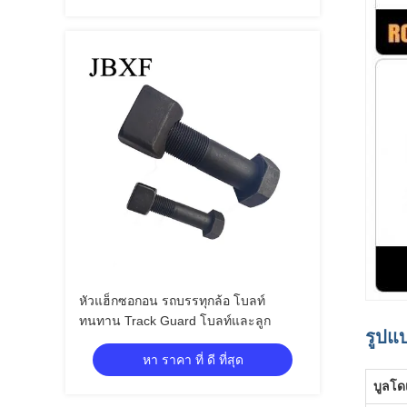
หัวแฮ็กซอกอน รถบรรทุกล้อ โบลท์
ทนทาน Track Guard โบลท์และลูก
รูปแบ
หา ราคา ที่ ดี ที่สุด
บูลโด