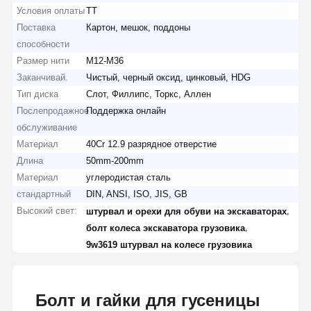
Условия оплаты
ТТ
Поставка
Картон, мешок, поддоны
способности
Размер нити
M12-M36
Заканчивай.
Чистый, черный оксид, цинковый, HDG
Тип диска
Слот, Филлипс, Торкс, Аллен
Послепродажное
Поддержка онлайн
обслуживание
Материал
40Cr 12.9 разрядное отверстие
Длина
50mm-200mm
Материал
углеродистая сталь
стандартный
DIN, ANSI, ISO, JIS, GB
Высокий свет:
,
штурвал и орехи для обуви на экскаваторах
,
болт колеса экскаватора грузовика
9w3619 штурвал на колесе грузовика
Болт и гайки для гусеницы