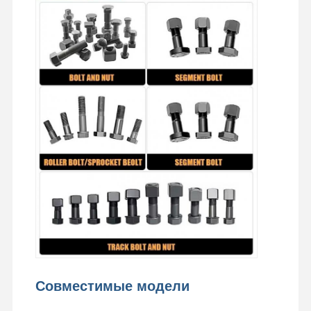
О Нас
Экскурсия
Контроль
Свяжитесь С
По Заводу
Качества
Нами
Новости
Случаи
Блог
Запросите
Цитату
РЕЖЕВНЫЙ БОЛТ
Плохого болта
Сегмент "Болт"
рельсовый болт
Совместимые модели
Бутылочный болт