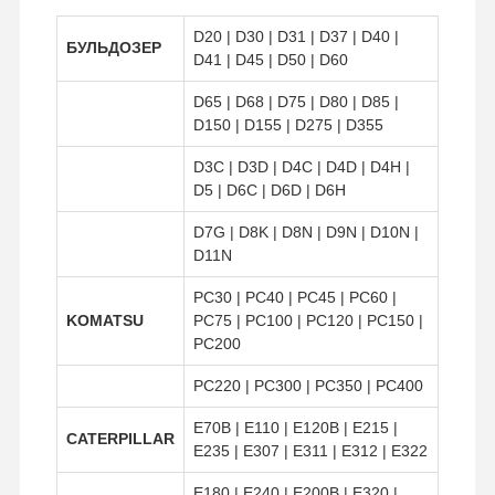
Сверток для зубов
D20 | D30 | D31 | D37 | D40 |
БУЛЬДОЗЕР
D41 | D45 | D50 | D60
Застежка для зубного блока
D65 | D68 | D75 | D80 | D85 |
Шнур колеса грузовика
D150 | D155 | D275 | D355
болты и гайки
D3C | D3D | D4C | D4D | D4H |
D5 | D6C | D6D | D6H
Болт ботинка следа
D7G | D8K | D8N | D9N | D10N |
D11N
PC30 | PC40 | PC45 | PC60 |
KOMATSU
PC75 | PC100 | PC120 | PC150 |
PC200
PC220 | PC300 | PC350 | PC400
E70B | E110 | E120B | E215 |
CATERPILLAR
E235 | E307 | E311 | E312 | E322
E180 | E240 | E200B | E320 |