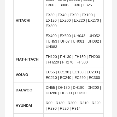
E300 | E300B | E330 | E325
EX30 | EX40 | EX60 | EX100 |
HITACHI
EX120 | EX200 | EX220 | EX270 |
EX300
EX400 | EX600 | UH043 | UH052
| UH53 | UH07 | UH081 | UH082 |
UH083
FH120 | FH130 | FH150 | FH200
FIAT-HITACHI
| FH220 | FH270 | FH300
EC55 | EC130 | EC150 | EC200 |
VOLVO
EC210 | EC240 | EC290 | EC360
DH55 | DH130 | DH180 | DH200 |
DAEWOO
DH280 | DH300 | DH320
R60 | R130 | R200 | R210 | R220
HYUNDAI
| R290 | R320 | R914