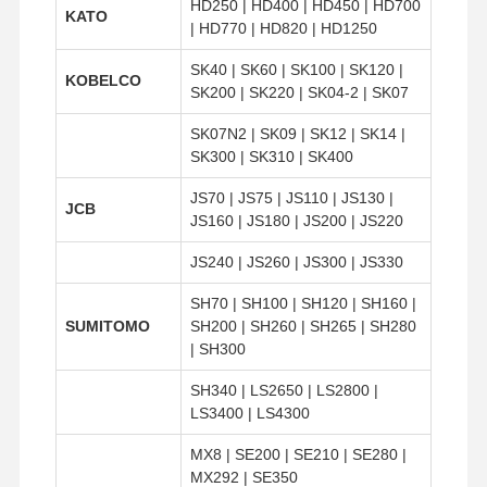
HD250 | HD400 | HD450 | HD700
KATO
| HD770 | HD820 | HD1250
SK40 | SK60 | SK100 | SK120 |
KOBELCO
SK200 | SK220 | SK04-2 | SK07
SK07N2 | SK09 | SK12 | SK14 |
SK300 | SK310 | SK400
JS70 | JS75 | JS110 | JS130 |
JCB
JS160 | JS180 | JS200 | JS220
JS240 | JS260 | JS300 | JS330
SH70 | SH100 | SH120 | SH160 |
SUMITOMO
SH200 | SH260 | SH265 | SH280
| SH300
SH340 | LS2650 | LS2800 |
LS3400 | LS4300
MX8 | SE200 | SE210 | SE280 |
MX292 | SE350