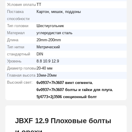
Условия оплаты
ТТ
Поставка
Картон, мешок, поддоны
способности
Тип головки
Шестиугольник
Материал
углеродистая сталь
Длина
20mm-200mm
Тип нитки
Метрический
стандартный
DIN
Уровень
8.8 10.9 12.9
Диаметр головы
20-40 мм
Главная высота
10мм-20мм
Высокий свет:
,
6v0937+7h3607 винт сегмента
,
6v0937+7h3607 болты и гайки для плуга
5j4773+2j3506 секционный болт
JBXF 12.9 Плоховые болты
и орехи