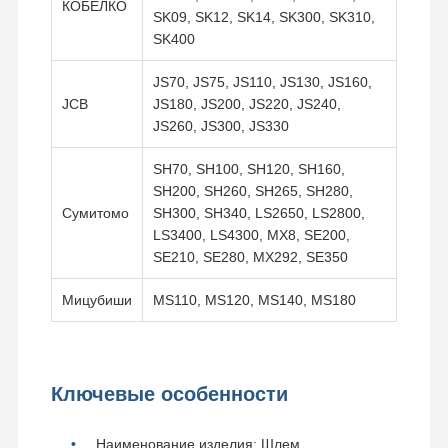
КОБЕЛКО
SK09, SK12, SK14, SK300, SK310,
SK400
JS70, JS75, JS110, JS130, JS160,
JCB
JS180, JS200, JS220, JS240,
JS260, JS300, JS330
SH70, SH100, SH120, SH160,
SH200, SH260, SH265, SH280,
Сумитомо
SH300, SH340, LS2650, LS2800,
LS3400, LS4300, MX8, SE200,
SE210, SE280, MX292, SE350
Мицубиши
MS110, MS120, MS140, MS180
Ключевые особенности
Наименование изделия: Шлем