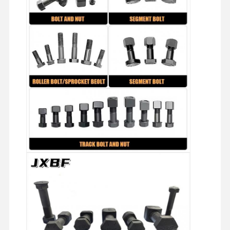
О Нас
Экскурсия
Контроль
Свяжитесь С
По Заводу
Качества
Нами
Новости
Случаи
Блог
Запросите
Цитату
РЕЖЕВНЫЙ БОЛТ
Плохого болта
Сегмент "Болт"
рельсовый болт
Бутылочный болт