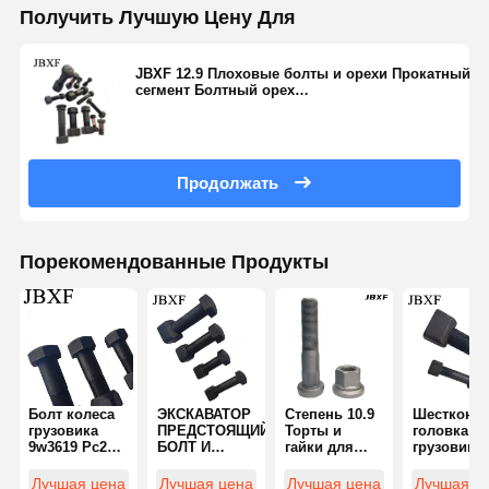
Получить Лучшую Цену Для
JBXF 12.9 Плоховые болты и орехи Прокатный
сегмент Болтный орех
6V0937+7H3607/5J4773+2J3506/4J9058+2J3507/9S18
Продолжать
Порекомендованные Продукты
Болт колеса
ЭКСКАВАТОР
Степень 10.9
Шестконн
грузовика
ПРЕДСТОЯЩИЙ
Торты и
головка
9w3619 Pc200
БОЛТ И
гайки для
грузовика
Sh200 Sk200
НУСТЫ
колес
колесо бо
Cat320
9W3619 PC200
грузовика
прочный
Лучшая цена
Лучшая цена
Лучшая цена
Лучшая ц