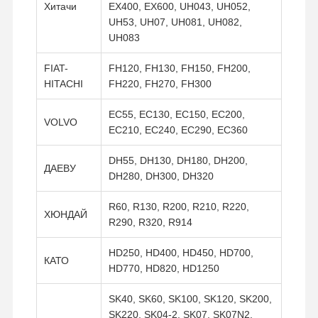
Хитачи
EX400, EX600, UH043, UH052,
UH53, UH07, UH081, UH082,
UH083
FIAT-
FH120, FH130, FH150, FH200,
HITACHI
FH220, FH270, FH300
EC55, EC130, EC150, EC200,
VOLVO
EC210, EC240, EC290, EC360
DH55, DH130, DH180, DH200,
ДАЕВУ
DH280, DH300, DH320
R60, R130, R200, R210, R220,
ХЮНДАЙ
R290, R320, R914
HD250, HD400, HD450, HD700,
КАТО
HD770, HD820, HD1250
SK40, SK60, SK100, SK120, SK200,
SK220, SK04-2, SK07, SK07N2,