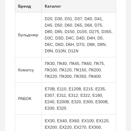
Бренд
Каталог
D20, D30, D31, D37, D40, D41,
D45, D50, D60, D65, D68, D75,
D80, D85, D150, D155, D275, D355,
Бульдозер
D3C, D3D, D4C, D4D, D4H, D5,
D6C, D6D, D6H, D7G, D8K, D8N,
D9N, D10N, D11N
ПК30, ПК40, ПК45, ПК60, ПК75,
Коматсу
ПК100, ПК120, ПК150, ПК200,
ПК220, ПК300, ПК350, ПК400
E70B, E110, E120B, E215, E235,
E307, E311, E312, E322, E180,
РАБОК
E240, E200B, E320, E300, E300B,
E330, E325
EX30, EX40, EX60, EX100, EX120,
EX200, EX220, EX270, EX300,