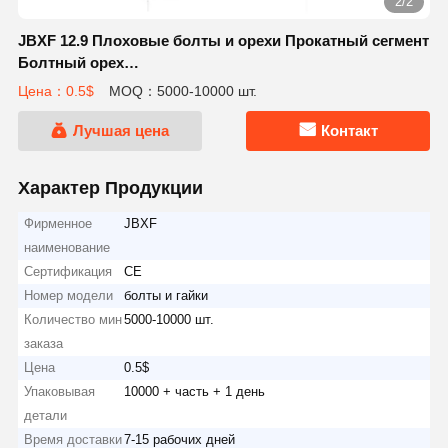
1/2
JBXF 12.9 Плоховые болты и орехи Прокатный сегмент
Болтный орех
6V0937+7H3607/5J4773+2J3506/4J9058+2J3507/9S1838
Цена：0.5$
MOQ：5000-10000 шт.
Лучшая цена
Контакт
Характер Продукции
Фирменное
JBXF
наименование
Сертификация
CE
Номер модели
болты и гайки
Количество мин
5000-10000 шт.
заказа
Цена
0.5$
Упаковывая
10000 + часть + 1 день
детали
Время доставки
7-15 рабочих дней