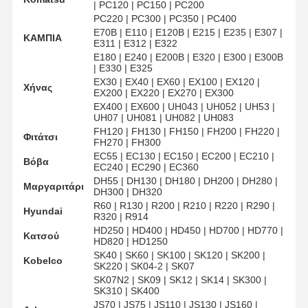
| PC120 | PC150 | PC200
PC220 | PC300 | PC350 | PC400
E70B | E110 | E120B | E215 | E235 | E307 |
ΚΑΜΠΙΑ
Σχετικά Με
Επισκέψεις
Ποιοτικός
Επικοινωνήσ
E311 | E312 | Ε322
Εμάς
Στο
Έλεγχος
Τε Μαζί Μας
E180 | E240 | E200B | E320 | E300 | E300B
Εργοστάσιο
| E330 | Ε325
EX30 | EX40 | EX60 | EX100 | EX120 |
Χήνας
EX200 | EX220 | EX270 | EX300
EX400 | EX600 | UH043 | UH052 | UH53 |
UH07 | UH081 | UH082 | UH083
FH120 | FH130 | FH150 | FH200 | FH220 |
Φιτάτσι
FH270 | FH300
Ειδήσεις
Υποθέσεις
Ιστολόγιο
Ζητήστε Μια
Προσφορά
EC55 | EC130 | EC150 | EC200 | EC210 |
Βόβα
EC240 | EC290 | EC360
DH55 | DH130 | DH180 | DH200 | DH280 |
Μαργαριτάρι
ΤΡΑΚΤΑΣΜΟΣ
DH300 | DH320
R60 | R130 | R200 | R210 | R220 | R290 |
Hyundai
R320 | R914
Πυροβολητήρας
HD250 | HD400 | HD450 | HD700 | HD770 |
Κατσού
HD820 | HD1250
Τμήμα Bolt
SK40 | SK60 | SK100 | SK120 | SK200 |
Kobelco
SK220 | SK04-2 | SK07
βρόχο τροχιάς τροχιάς
SK07N2 | SK09 | SK12 | SK14 | SK300 |
SK310 | SK400
JS70 | JS75 | JS110 | JS130 | JS160 |
Σφραγίδα Σφραγίδα