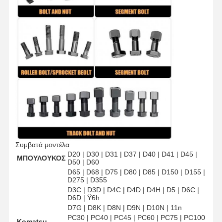
Συμβατά μοντέλα
D20 | D30 | D31 | D37 | D40 | D41 | D45 |
ΜΠΟΥΛΟΥΚΟΣ
D50 | D60
D65 | D68 | D75 | D80 | D85 | D150 | D155 |
D275 | D355
D3C | D3D | D4C | D4D | D4H | D5 | D6C |
Σπίτι
Προϊόντα
Βίντεο
Εμφάνιση VR
D6D | Ϋ6h
D7G | D8K | D8N | D9N | D10N | 11n
PC30 | PC40 | PC45 | PC60 | PC75 | PC100
Komatsu