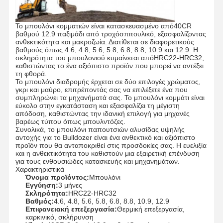
Το μπουλόνι κομματιών είναι κατασκευασμένο από
40CR
βαθμού 12.9 παξιμάδι από τροχόσπιτο
υλικό, εξασφαλίζοντας
ανθεκτικότητα και μακροζωία. Διατίθεται σε διαφορετικούς
βαθμούς όπως 4.6, 4.8, 5.6, 5.8, 6.8, 8.8, 10.9 και 12.9. Η
σκληρότητα του μπουλονιού κυμαίνεται από
HRC22-HRC32
,
καθιστώντας το ένα αξιόπιστο προϊόν που μπορεί να αντέξει
τη φθορά.
Το μπουλόνι διαδρομής έρχεται σε δύο επιλογές χρώματος,
γκρι και μαύρο, επιτρέποντάς σας να επιλέξετε ένα που
συμπληρώνει τα μηχανήματά σας. Το μπουλόνι κομμάτι είναι
εύκολο στην εγκατάσταση και εξασφαλίζει τη μέγιστη
απόδοση, καθιστώντας την ιδανική επιλογή για μηχανές
βαρέως τύπου όπως μπουλντόζες.
Συνολικά, το μπουλόνι παπουτσιών αλυσίδας υψηλής
αντοχής για το Bulldozer είναι ένα ανθεκτικό και αξιόπιστο
προϊόν που θα ανταποκριθεί στις προσδοκίες σας. Η ευελιξία
και η ανθεκτικότητα του καθιστούν μια εξαιρετική επένδυση
για τους ενθουσιώδες κατασκευής και μηχανημάτων.
Χαρακτηριστικά
Όνομα προϊόντος:
Μπουλόνι
Εγγύηση:
3 μήνες
Σκληρότητα:
HRC22-HRC32
Βαθμός:
4.6, 4.8, 5.6, 5.8, 6.8, 8.8, 10.9, 12.9
Επιφανειακή επεξεργασία:
Θερμική επεξεργασία,
καρκινικό, σκλήρυνση