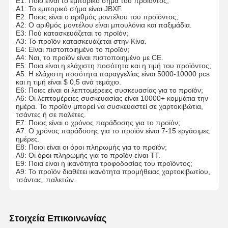
Ε1: Ποιο είναι το εμπορικό σήμα του προϊόντος;
A1: Το εμπορικό σήμα είναι JBXF.
Ε2: Ποιος είναι ο αριθμός μοντέλου του προϊόντος;
A2: Ο αριθμός μοντέλου είναι μπουλόνια και παξιμάδια.
Ε3: Πού κατασκευάζεται το προϊόν;
A3: Το προϊόν κατασκευάζεται στην Κίνα.
Ε4: Είναι πιστοποιημένο το προϊόν;
A4: Ναι, το προϊόν είναι πιστοποιημένο με CE.
Ε5: Ποια είναι η ελάχιστη ποσότητα και η τιμή του προϊόντος;
A5: Η ελάχιστη ποσότητα παραγγελίας είναι 5000-10000 pcs
και η τιμή είναι $ 0,5 ανά τεμάχιο.
Ε6: Ποιες είναι οι λεπτομέρειες συσκευασίας για το προϊόν;
A6: Οι λεπτομέρειες συσκευασίας είναι 10000+ κομμάτια την
ημέρα. Το προϊόν μπορεί να συσκευαστεί σε χαρτοκιβώτια,
τσάντες ή σε παλέτες.
Ε7: Ποιος είναι ο χρόνος παράδοσης για το προϊόν;
A7: Ο χρόνος παράδοσης για το προϊόν είναι 7-15 εργάσιμες
ημέρες.
Ε8: Ποιοι είναι οι όροι πληρωμής για το προϊόν;
A8: Οι όροι πληρωμής για το προϊόν είναι TT.
Ε9: Ποια είναι η ικανότητα τροφοδοσίας του προϊόντος;
A9: Το προϊόν διαθέτει ικανότητα προμήθειας χαρτοκιβωτίου,
τσάντας, παλετών.
Στοιχεία Επικοινωνίας