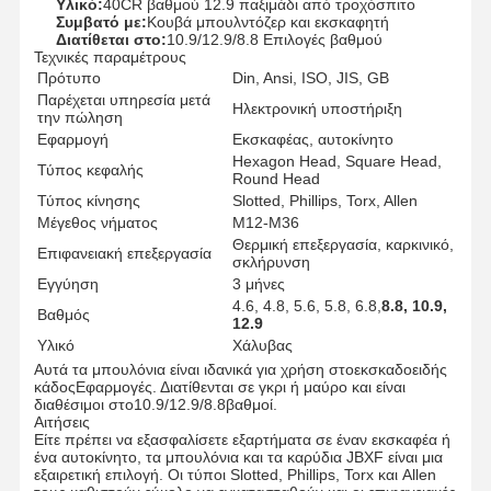
Υλικό:
40CR βαθμού 12.9 παξιμάδι από τροχόσπιτο
Συμβατό με:
Κουβά μπουλντόζερ και εκσκαφητή
Διατίθεται στο:
10.9/12.9/8.8 Επιλογές βαθμού
Τεχνικές παραμέτρους
Πρότυπο
Din, Ansi, ISO, JIS, GB
Παρέχεται υπηρεσία μετά
Ηλεκτρονική υποστήριξη
την πώληση
Εφαρμογή
Εκσκαφέας, αυτοκίνητο
Hexagon Head, Square Head,
Τύπος κεφαλής
Round Head
Τύπος κίνησης
Slotted, Phillips, Torx, Allen
Μέγεθος νήματος
M12-M36
Θερμική επεξεργασία, καρκινικό,
Επιφανειακή επεξεργασία
σκλήρυνση
Εγγύηση
3 μήνες
4.6, 4.8, 5.6, 5.8, 6.8,
8.8, 10.9,
Βαθμός
12.9
Υλικό
Χάλυβας
Αυτά τα μπουλόνια είναι ιδανικά για χρήση στο
εκσκαδοειδής
κάδος
Εφαρμογές. Διατίθενται σε γκρι ή μαύρο και είναι
διαθέσιμοι στο
10.9/12.9/8.8
βαθμοί.
Αιτήσεις
Είτε πρέπει να εξασφαλίσετε εξαρτήματα σε έναν εκσκαφέα ή
ένα αυτοκίνητο, τα μπουλόνια και τα καρύδια JBXF είναι μια
εξαιρετική επιλογή. Οι τύποι Slotted, Phillips, Torx και Allen