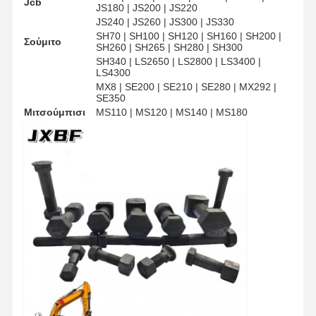
Jcb
JS180 | JS200 | JS220
JS240 | JS260 | JS300 | JS330
Σφραγίδα δοντιού κουβά
SH70 | SH100 | SH120 | SH160 | SH200 |
Σούμιτο
SH260 | SH265 | SH280 | SH300
Σιδερένιο οδοντόφραγμα
SH340 | LS2650 | LS2800 | LS3400 |
LS4300
MX8 | SE200 | SE210 | SE280 | MX292 |
Σιδηροτροχείο τροχού φορτηγού
SE350
Μιτσούμπισι
MS110 | MS120 | MS140 | MS180
μπουλόνια και καρύδια
Μπουλόνι παπουτσιών διαδρομής