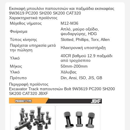
Εκσκαφή μπουλόνι παπουτσιών και παξιμάδια εκσκαφέας
9W3619 PC200 SH200 SK200 CAT320
Χαρακτηριστικά προϊόντος
Μέγεθος νήματος
M12-M36
Απλό, μαύρο οξείδιο,
Φινίρισμα
ψευδαργύρης, HDG
Τύπος κίνησης
Slotted, Phillips, Torx, Allen
Παρέχεται υπηρεσία μετά
Ηλεκτρονική υποστήριξη
την πώληση
40CR βαθμού 12.9 παξιμάδι
Υλικό
από τροχόσπιτο
Μήκος
50mm-200mm
Υλικό
Χάλυβας
Πρότυπο
Din, Ansi, ISO, JIS, GB
Περιγραφή προϊόντος
Excavator Track παπουτσιών Bolt 9W3619 PC200 SH200
SK200 CAT320 JBXF