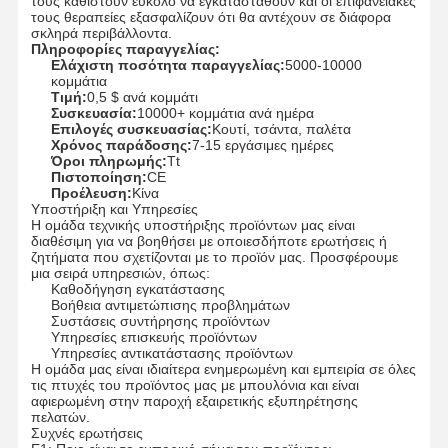
τους καθιστούν εύκολο να εγκατασταθούν και οι επιφανειακές
τους θεραπείες εξασφαλίζουν ότι θα αντέχουν σε διάφορα
σκληρά περιβάλλοντα.
Πληροφορίες παραγγελίας:
Ελάχιστη ποσότητα παραγγελίας:
5000-10000
κομμάτια
Τιμή:
0,5 $ ανά κομμάτι
Συσκευασία:
10000+ κομμάτια ανά ημέρα
Επιλογές συσκευασίας:
Κουτί, τσάντα, παλέτα
Χρόνος παράδοσης:
7-15 εργάσιμες ημέρες
Όροι πληρωμής:
Tt
Πιστοποίηση:
CE
Προέλευση:
Κίνα
Υποστήριξη και Υπηρεσίες
Η ομάδα τεχνικής υποστήριξης προϊόντων μας είναι
διαθέσιμη για να βοηθήσει με οποιεσδήποτε ερωτήσεις ή
ζητήματα που σχετίζονται με το προϊόν μας. Προσφέρουμε
μια σειρά υπηρεσιών, όπως:
Καθοδήγηση εγκατάστασης
Βοήθεια αντιμετώπισης προβλημάτων
Συστάσεις συντήρησης προϊόντων
Υπηρεσίες επισκευής προϊόντων
Υπηρεσίες αντικατάστασης προϊόντων
Η ομάδα μας είναι ιδιαίτερα ενημερωμένη και εμπειρία σε όλες
τις πτυχές του προϊόντος μας με μπουλόνια και είναι
αφιερωμένη στην παροχή εξαιρετικής εξυπηρέτησης
πελατών.
Συχνές ερωτήσεις