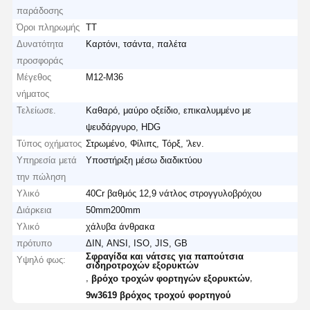
παράδοσης
Όροι πληρωμής
ΤΤ
Δυνατότητα
Καρτόνι, τσάντα, παλέτα
προσφοράς
Μέγεθος
M12-M36
νήματος
Τελείωσε.
Καθαρό, μαύρο οξείδιο, επικαλυμμένο με
ψευδάργυρο, HDG
Τύπος οχήματος
Στρωμένο, Φίλιπς, Τόρξ, 'λεν.
Υπηρεσία μετά
Υποστήριξη μέσω διαδικτύου
την πώληση
Υλικό
40Cr βαθμός 12,9 νάτλος στρογγυλοβρόχου
Διάρκεια
50mm200mm
Υλικό
χάλυβα άνθρακα
πρότυπο
ΔΙΝ, ANSI, ISO, JIS, GB
Σφραγίδα και νάτσες για παπούτσια
Υψηλό φως:
σιδηροτροχών εξορυκτών
,
,
βρόχο τροχών φορτηγών εξορυκτών
9w3619 βρόχος τροχού φορτηγού