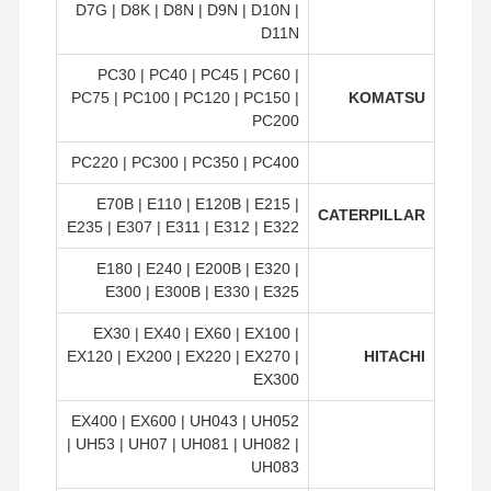
D7G | D8K | D8N | D9N | D10N |
D11N
بصلة السن
PC30 | PC40 | PC45 | PC60 |
مسدس حجب الأسنان
PC75 | PC100 | PC120 | PC150 |
KOMATSU
PC200
عجلة شاحنة محول
PC220 | PC300 | PC350 | PC400
البراغي والصواميل
E70B | E110 | E120B | E215 |
CATERPILLAR
E235 | E307 | E311 | E312 | E322
الترباس الحذاء المسار
E180 | E240 | E200B | E320 |
E300 | E300B | E330 | E325
EX30 | EX40 | EX60 | EX100 |
EX120 | EX200 | EX220 | EX270 |
HITACHI
EX300
EX400 | EX600 | UH043 | UH052
| UH53 | UH07 | UH081 | UH082 |
UH083