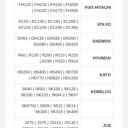
FH120 | FH130 | FH150 | FH200
FIAT-HITACHI
| FH220 | FH270 | FH300
EC55 | EC130 | EC150 | EC200 |
VOLVO
EC210 | EC240 | EC290 | EC360
DH55 | DH130 | DH180 | DH200 |
DAEWOO
DH280 | DH300 | DH320
R60 | R130 | R200 | R210 | R220
HYUNDAI
| R290 | R320 | R914
HD250 | HD400 | HD450 | HD700
KATO
| HD770 | HD820 | HD1250
SK40 | SK60 | SK100 | SK120 |
KOBELCO
SK200 | SK220 | SK04-2 | SK07
SK07N2 | SK09 | SK12 | SK14 |
SK300 | SK310 | SK400
JS70 | JS75 | JS110 | JS130 |
JCB