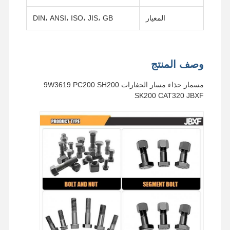
المعيار
DIN، ANSI، ISO، JIS، GB
وصف المنتج
مسمار حذاء مسار الحفارات 9W3619 PC200 SH200
SK200 CAT320 JBXF
المنزل
منتجات
فيديوهات
عرض الواقع
الافتراضي