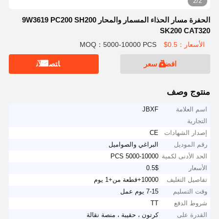
2/2
الحفرة مسار الحذاء المسمار والمحار 9W3619 PC200 SH200
SK200 CAT320
الأسعار：0.5$
MOQ：5000-10000 PCS
افضل سعر
ﺎﺘﺼﻟ ﺍﻶﻧ
منتوج وصف
اسم العلامة
JBXF
التجارية
إصدار الشهادات
CE
رقم الموديل
البراغي والصواميل
الحد الأدنى لكمية
5000-10000 PCS
الأسعار
0.5$
تفاصيل التغليف
10000+قطعة من+1 يوم
وقت التسليم
7-15 يوم عمل
شروط الدفع
TT
القدرة على
كرتون ، حقيبة ، منصة نقالة