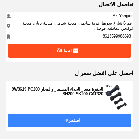
تفاصيل الاتصال
Mr. Yangxin
رقم 6 شارع شونفا، قرية شانمي، مدينة شيامي، مدينة نانان، مدينة
كوانجو، مقاطعة فوجيان
+8613599988893
ﺎﺘﺼﻟ ﺍﻶﻧ
احصل على افضل سعر ل
الحفرة مسار الحذاء المسمار والمحار 9W3619 PC200
SH200 SK200 CAT320
استمر