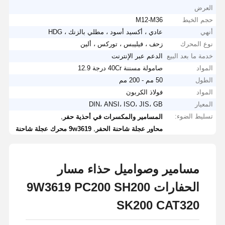
العرض
حجم الخيط
M12-M36
أنهي
عادي ، أكسيد أسود ، مطلي بالزنك ، HDG
نوع المحرك
زحف ، فيليبس ، توركس ، ألين
خدمة ما بعد البيع
الدعم عبر الإنترنت
المواد
صامولة مسننة 40Cr درجة 12.9
الطول
50 مم - 200 مم
المواد
فولاذ الكربون
المعيار
DIN، ANSI، ISO، JIS، GB
تسليط الضوء:
,
المسامير والمكسرات في أحذية حفر
,
محاور عجلة شاحنة الحفر
9w3619 محرك عجلة شاحنة
مسامير وصواميل حذاء مسار
الحفارات 9W3619 PC200 SH200
SK200 CAT320