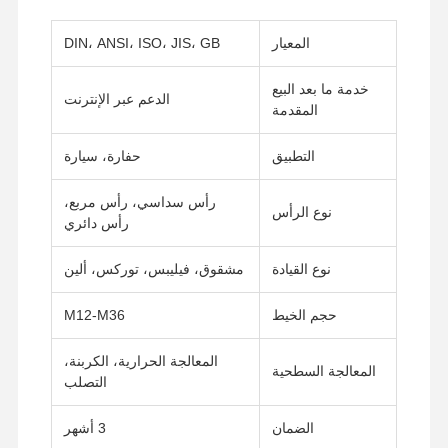
المعيار
DIN، ANSI، ISO، JIS، GB
خدمة ما بعد البيع
الدعم عبر الإنترنت
المقدمة
التطبيق
حفارة، سيارة
رأس سداسي، رأس مربع،
نوع الرأس
رأس دائري
نوع القيادة
مشقوق، فيليبس، توركس، ألين
حجم الخيط
M12-M36
المعالجة الحرارية، الكربنة،
المعالجة السطحية
التصلب
الضمان
3 أشهر