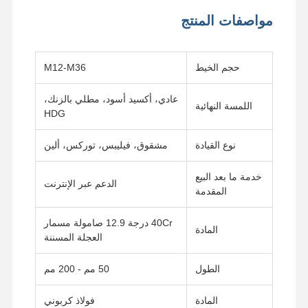
مواصفات المنتج
حجم الخيط
M12-M36
عادي، أكسيد أسود، مطلي بالزنك،
اللمسة النهائية
HDG
نوع القيادة
مشقوق، فيليبس، توركس، ألين
خدمة ما بعد البيع
الدعم عبر الإنترنت
المقدمة
40Cr درجة 12.9 صامولة مسمار
المادة
العجلة المسننة
الطول
50 مم - 200 مم
المادة
فولاذ كربوني