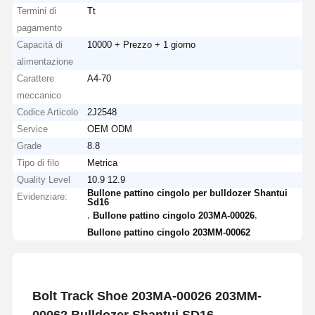
Termini di
Tt
pagamento
Capacità di
10000 + Prezzo + 1 giorno
alimentazione
Carattere
A4-70
meccanico
Codice Articolo
2J2548
Service
OEM ODM
Grade
8.8
Tipo di filo
Metrica
Quality Level
10.9 12.9
Bullone pattino cingolo per bulldozer Shantui
Evidenziare:
Sd16
,
,
Bullone pattino cingolo 203MA-00026
Bullone pattino cingolo 203MM-00062
Bolt Track Shoe 203MA-00026 203MM-
00062 Bulldozer Shantui SD16