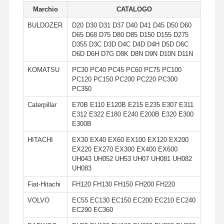
Marchio
CATALOGO
Bolt per denti a secchio
BULDOZER
D20 D30 D31 D37 D40 D41 D45 D50 D60
D65 D68 D75 D80 D85 D150 D155 D275
Bolt di blocco dentale
D355 D3C D3D D4C D4D D4H D5D D6C
D6D D6H D7G D8K D8N D9N D10N D11N
Cerniera della ruota del camion
KOMATSU
PC30 PC40 PC45 PC60 PC75 PC100
PC120 PC150 PC200 PC220 PC300
bulloni e dadi
PC350
Pattini Bolt
Caterpillar
E70B E110 E120B E215 E235 E307 E311
E312 E322 E180 E240 E200B E320 E300
E300B
HITACHI
EX30 EX40 EX60 EX100 EX120 EX200
EX220 EX270 EX300 EX400 EX600
UH043 UH052 UH53 UH07 UH081 UH082
UH083
Fiat-Hitachi
FH120 FH130 FH150 FH200 FH220
VOLVO
EC55 EC130 EC150 EC200 EC210 EC240
EC290 EC360