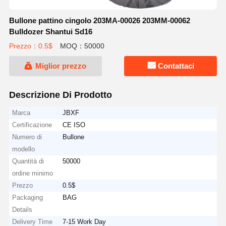
Bullone pattino cingolo 203MA-00026 203MM-00062
Bulldozer Shantui Sd16
Prezzo：0.5$
MOQ：50000
Miglior prezzo
Contattaci
Descrizione Di Prodotto
Marca
JBXF
Certificazione
CE ISO
Numero di
Bullone
modello
Quantità di
50000
ordine minimo
Prezzo
0.5$
Packaging
BAG
Details
Delivery Time
7-15 Work Day