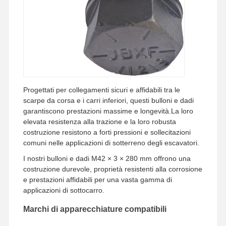
Chi Siamo
Visita Alla
Controllo Di
Contattaci
Fabbrica
Qualità
Progettati per collegamenti sicuri e affidabili tra le
scarpe da corsa e i carri inferiori, questi bulloni e dadi
Notizie
Casi
Blog
Chiedi Un
garantiscono prestazioni massime e longevità.La loro
Preventivo
elevata resistenza alla trazione e la loro robusta
costruzione resistono a forti pressioni e sollecitazioni
BOLT di tracciato
comuni nelle applicazioni di sotterreno degli escavatori.
I nostri bulloni e dadi M42 × 3 × 280 mm offrono una
Bolt di aratura
costruzione durevole, proprietà resistenti alla corrosione
e prestazioni affidabili per una vasta gamma di
Segmento Bolt
applicazioni di sottocarro.
bullone a rotaia
Marchi di apparecchiature compatibili
Bolt di un cerotto