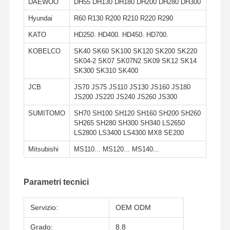
DAEWOO
DH55 DH130 DH180 DH200 DH280 DH300
Hyundai
R60 R130 R200 R210 R220 R290
KATO
HD250. HD400. HD450. HD700.
KOBELCO
SK40 SK60 SK100 SK120 SK200 SK220
SK04-2 SK07 SK07N2 SK09 SK12 SK14
SK300 SK310 SK400
JCB
JS70 JS75 JS110 JS130 JS160 JS180
JS200 JS220 JS240 JS260 JS300
SUMITOMO
SH70 SH100 SH120 SH160 SH200 SH260
SH265 SH280 SH300 SH340 LS2650
LS2800 LS3400 LS4300 MX8 SE200
Mitsubishi
MS110... MS120... MS140...
Parametri tecnici
Servizio:
OEM ODM
Grado:
8.8