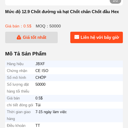
1/2
Mức độ 12.9 Chốt đường và hạt Chốt chân Chốt đầu Hex
Giá bán：0.5$
MOQ：50000
Giá tốt nhất
Liên hệ với bây giờ
Mô Tả Sản Phẩm
Hàng hiệu
JBXF
Chứng nhận
CE ISO
Số mô hình
CHỚP
Số lượng đặt
50000
hàng tối thiểu
Giá bán
0.5$
chi tiết đóng gói
Túi
Thời gian giao
7-15 ngày làm việc
hàng
Điều khoản
TT