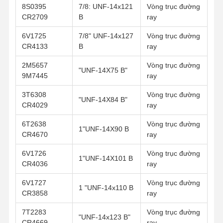
8S0395
7/8: UNF-14x121
Vòng trục đường
Bucket Pin Bolt
CR2709
B
ray
Bolt răng xô
6V1725
7/8" UNF-14x127
Vòng trục đường
CR4133
B
ray
Chốt chốt răng
2M5657
Vòng trục đường
Đói bánh xe xe tải
"UNF-14X75 B"
9M7445
ray
Bu lông và đai ốc
3T6308
Vòng trục đường
"UNF-14X84 B"
CR4029
ray
Theo dõi bu lông giày
6T2638
Vòng trục đường
1"UNF-14X90 B
CR4670
ray
6V1726
Vòng trục đường
1"UNF-14X101 B
CR4036
ray
6V1727
Vòng trục đường
1 "UNF-14x110 B
CR3858
ray
7T2283
Vòng trục đường
"UNF-14x123 B"
CR4669
ray