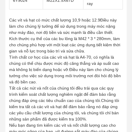
6Y9024
M22X1.5X67D
ray
Các vít và hạt có mức chất lượng 10,9 hoặc 12.9Điều này
làm cho chúng lý tưởng để sử dụng trong máy móc nặng
như máy đào, nơi độ bền và sức mạnh là điều cần thiết.
Kích thước cụ thể của các bu lông là M42 * 3 * 280mm, làm
cho chúng phù hợp với một loạt các ứng dụng.tiết kiệm thời
gian và nỗ lực trong bảo trì và sửa chữa.
Tính chất cơ học của các vít và hạt là A4-70, có nghĩa là
chúng có thể chịu được mức độ căng thẳng và áp suất cao
mà không bị biến dạng hoặc vỡ.Điều này làm cho chúng lý
tưởng cho việc sử dụng trong môi trường nơi đòi hỏi độ bền
và độ bền cao.
Tất cả các nút và nốt của chúng tôi đều trải qua các quy
trình kiểm soát chất lượng nghiêm ngặt để đảm bảo rằng
chúng đáp ứng các tiêu chuẩn cao của chúng tôi.Chúng tôi
kiểm tra tất cả các vít và hạt để đảm bảo rằng nó đáp ứng
các yêu cầu chất lượng của chúng tôi, và chúng tôi chỉ bán
những sản phẩm đã được kiểm tra 100%.
Nếu bạn đang tìm kiếm các vít và nốt chất lượng cao cho
máy móc nặng của bạn, vít đường sắt máy đào của chúng