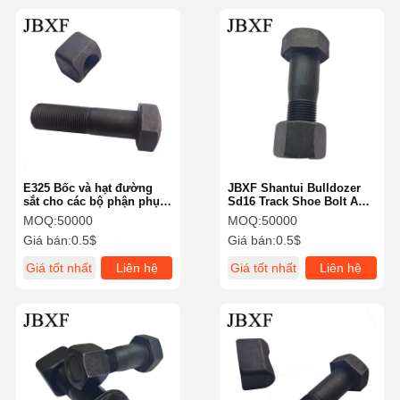
E325 Bốc và hạt đường
JBXF Shantui Bulldozer
sắt cho các bộ phận phụ
Sd16 Track Shoe Bolt And
tùng máy khoan đường
Nut 203MA-00026 203MM-
MOQ:
50000
MOQ:
50000
sắt liên kết gói gỗ
00062 20*62 20*69
Giá bán:
0.5$
Giá bán:
0.5$
Giá tốt nhất
Liên hệ
Giá tốt nhất
Liên hệ