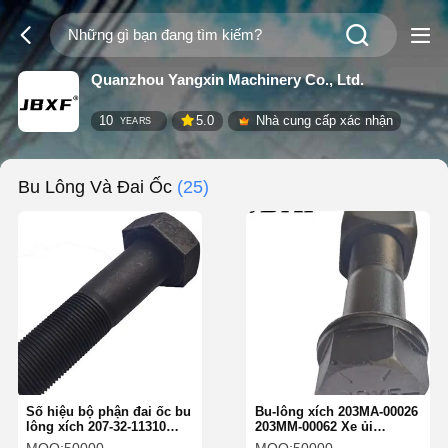
Quanzhou Yangxin Machinery Co., Ltd.
10
5.0
Nhà cung cấp xác nhận
YEARS
Bu Lông Và Đai Ốc
(25)
Số hiệu bộ phận đai ốc bu
Bu-lông xích 203MA-00026
lông xích 207-32-11310
203MM-00062 Xe ủi
M36 M42 M45 Kích thước
Shantui Sd16