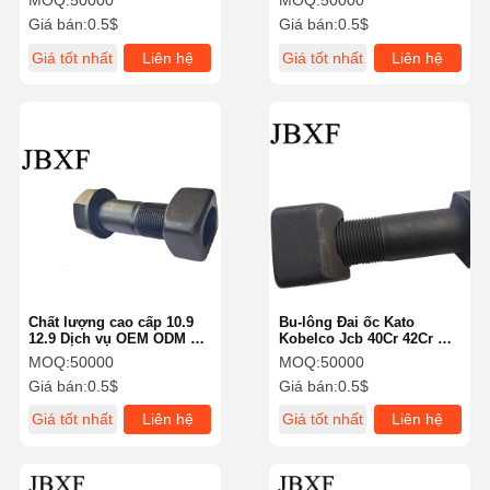
MOQ:
50000
MOQ:
50000
Loại ren Hệ mét
Giá bán:
0.5$
Giá bán:
0.5$
Giá tốt nhất
Liên hệ
Giá tốt nhất
Liên hệ
Chất lượng cao cấp 10.9
Bu-lông Đai ốc Kato
12.9 Dịch vụ OEM ODM 8.8
Kobelco Jcb 40Cr 42Cr Vật
Mức 2J2548 Số phần
liệu Độ bền cao Mã phụ
MOQ:
50000
MOQ:
50000
tùng 207-32-11310
Giá bán:
0.5$
Giá bán:
0.5$
Giá tốt nhất
Liên hệ
Giá tốt nhất
Liên hệ