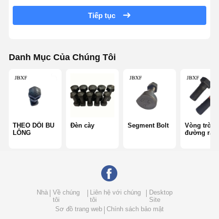
Bucket Pin Bolt
Tiếp tục
Bolt răng xô
Chốt chốt răng
Danh Mục Của Chúng Tôi
Đói bánh xe xe tải
Bu lông và đai ốc
Theo dõi bu lông giày
THEO DÕI BU
Đèn cày
Segment Bolt
Vòng tròn
LÔNG
đường ray
Nhà
Về chúng
Liên hệ với chúng
Desktop
tôi
tôi
Site
Sơ đồ trang web
Chính sách bảo mật