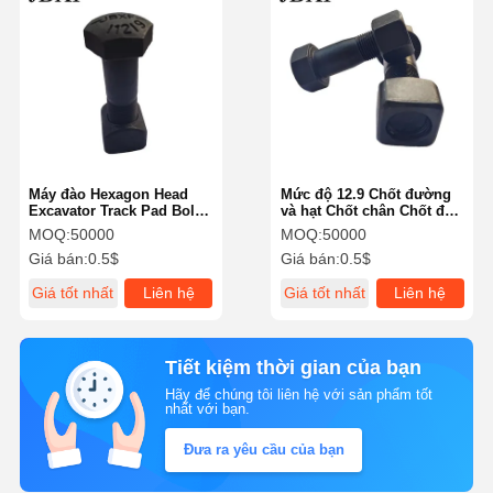
Máy đào Hexagon Head
Mức độ 12.9 Chốt đường
Excavator Track Pad Bolts
và hạt Chốt chân Chốt đầu
Cho KATO KOBELCO JCB
Hex
MOQ:
50000
MOQ:
50000
Giá bán:
0.5$
Giá bán:
0.5$
Giá tốt nhất
Liên hệ
Giá tốt nhất
Liên hệ
Tiết kiệm thời gian của bạn
Hãy để chúng tôi liên hệ với sản phẩm tốt
nhất với bạn.
Đưa ra yêu cầu của bạn