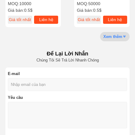
Bolts And Nuts 7H3597
Bolt Roller Shoe Cho
MOQ:
10000
MOQ:
50000
1M1408 Track Square Nut
SHANTUI SD16 SD22 SD32
Giá bán:
0.5$
Giá bán:
0.5$
Giá tốt nhất
Liên hệ
Giá tốt nhất
Liên hệ
Về Chúng
Chuyến
Kiểm Soát
Liên Hệ Với
Tôi
Tham Quan
Chất Lượng
Chúng Tôi
Nhà Máy
Xem thêm
Để Lại Lời Nhắn
Chúng Tôi Sẽ Trả Lời Nhanh Chóng
Tin Tức
Các Trường
Blog
Yêu Cầu Báo
Hợp
Giá
E-mail
THEO DÕI BU LÔNG
Yêu cầu
Đèn cày
Segment Bolt
Vòng tròn đường ray