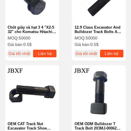
Chốt giày và hạt 3 4 "X2-5
12.9 Class Excavator And
32" cho Komatsu Hitachi
Bulldozer Track Bolts And
Volvo bộ phận máy đào
Nuts 20mm Cho
MOQ:
50000
MOQ:
50000
1S1859 1S1860
SUMITOMO KOBELCO
Giá bán:
0.5$
Giá bán:
0.5$
Các máy đào và máy kéo
Giá tốt nhất
Liên hệ
Giá tốt nhất
Liên hệ
Nhà
Các Sản
Video
Buổi Trình
Phẩm
Diễn VR
OEM CAT Track Nut
OEM ODM Bulldozer T
Excavator Track Shoe
Track Bolt 203MJ-00062