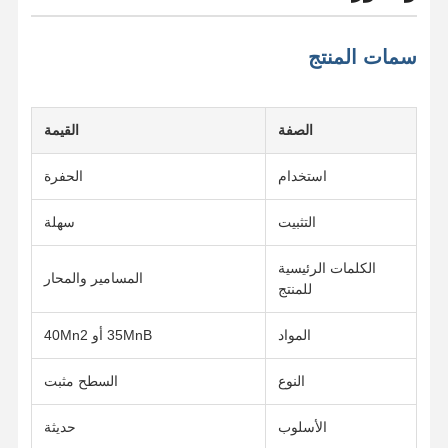
سمات المنتج
الصفة
القيمة
استخدام
الحفرة
التثبيت
سهلة
الكلمات الرئيسية
المسامير والمحار
للمنتج
المواد
35MnB أو 40Mn2
النوع
السطح مثبت
الأسلوب
حديثة