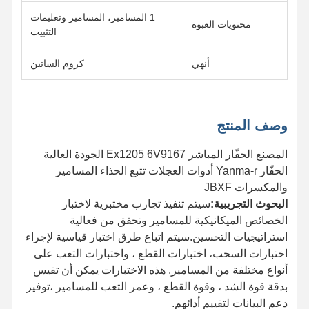
1 المسامير، المسامير وتعليمات
محتويات العبوة
التثبيت
أنهي
كروم الساتين
وصف المنتج
المصنع الحفّار المباشر Ex1205 6V9167 الجودة العالية
الحفّار Yanma-r أدوات العجلات تتبع الحذاء المسامير
والمكسرات JBXF
البحوث التجريبية:
سيتم تنفيذ تجارب مختبرية لاختبار
الخصائص الميكانيكية للمسامير وتحقق من فعالية
استراتيجيات التحسين.سيتم اتباع طرق اختبار قياسية لإجراء
اختبارات السحب، اختبارات القطع ، واختبارات التعب على
المنزل
منتجات
فيديوهات
عرض الواقع
أنواع مختلفة من المسامير. هذه الاختبارات يمكن أن تقيس
الافتراضي
بدقة قوة الشد ، وقوة القطع ، وعمر التعب للمسامير ،توفير
دعم البيانات لتقييم أدائهم.