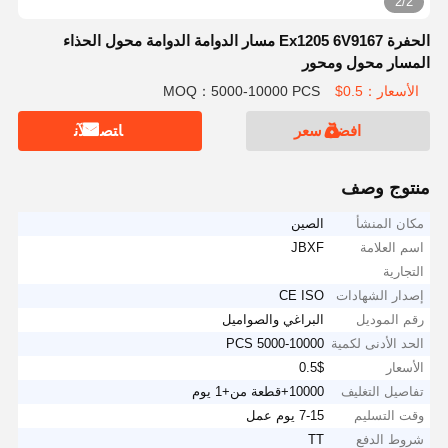
2/2
الحفرة Ex1205 6V9167 مسار الدوامة الدوامة محول الحذاء
المسار محول ومحور
الأسعار：0.5$
MOQ：5000-10000 PCS
افضل سعر
ﺎﺘﺼﻟ ﺍﻶﻧ
منتوج وصف
مكان المنشأ
الصين
اسم العلامة
JBXF
التجارية
إصدار الشهادات
CE ISO
رقم الموديل
البراغي والصواميل
الحد الأدنى لكمية
5000-10000 PCS
الأسعار
0.5$
تفاصيل التغليف
10000+قطعة من+1 يوم
وقت التسليم
7-15 يوم عمل
شروط الدفع
TT