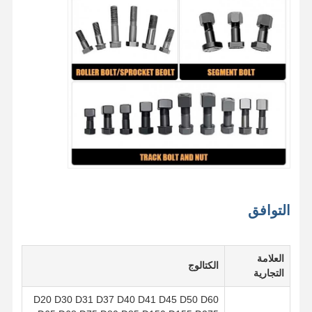
بصلة السن
مسدس حجب الأسنان
عجلة شاحنة محول
البراغي والصواميل
الترباس الحذاء المسار
التوافق
العلامة
الكتالوج
التجارية
D20 D30 D31 D37 D40 D41 D45 D50 D60