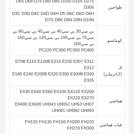
D65 D68 D75 D80 D85 D150 D155 D275
طواحين
D355
D3C D3D D4C D4D D4H D5 D6C D6D D6H
D7G D8K D8N D9N D10N
بي سي30 بي سي40 بي سي45 بي سي60 بي
سي75 بي سي100 بي سي120 بي سي150
كوماتسو
بي سي200
PC220 PC300 PC350 PC400
E70B E110 E120B E215 E235 E307 E311
الـ
E312
(كـاتربيلـر)
E180 E240 E200B E320 E300 E300B E330
E325
EX30 EX40 EX60 EX100 EX120 EX200
EX220 EX270
هيتاشي
EX400 EX600 UH043 UH052 UH53 UH07
UH081 UH082 UH083
FH120 FH130 FH150 FH200 FH220
فيات هيتاشي
FH270 FH300