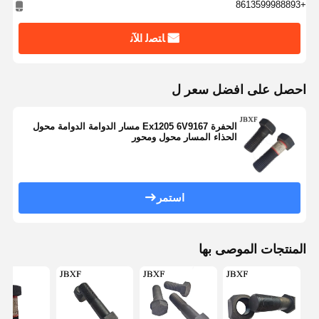
+8613599988893
ﺎﺘﺼﻟ ﺍﻶﻧ
احصل على افضل سعر ل
الحفرة Ex1205 6V9167 مسار الدوامة الدوامة محول
الحذاء المسار محول ومحور
استمر
المنتجات الموصى بها