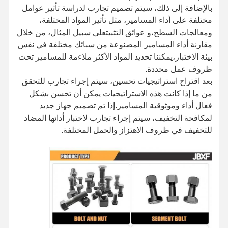
بالإضافة إلى ذلك، سيتم تصميم تجارب لدراسة تأثير عوامل
مختلفة على أداء المسامير، مثل تأثير المواد المختلفة،
ومعالجات السطح،و عوائق التثبيتعلى سبيل المثال، من خلال
معلومات عنا
جولة في
ضبط الجودة
اتصل بنا
مقارنة أداء المسامير المصنوعة من سبائك مختلفة في نفس
المصنع
بيئة الاختبار،يمكننا تحديد المواد الأكثر ملاءمة للمسامير تحت
ظروف عمل محددة.
بعد اقتراح استراتيجيات تحسين، سيتم إجراء تجارب للتحقق
من ما إذا كانت هذه الاستراتيجيات يمكن أن تحسن بشكل
فعال أداء وموثوقية المسامير.إذا تم تصميم جهاز جديد
أخبار
القضايا
مدونة
اطلب عرض
أسعار
لمكافحة التخفيف، سيتم إجراء تجارب لاختبار أدائها المضاد
للتخفيف في ظروف الاهتزاز والحمل المختلفة.
المسار بولت
المنجم
قطعة البراغي
محاور عجلة السكة
البندقية