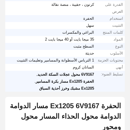
القدرة على
كرتون ، حقيبة ، منصة نقالة
العرض
استخدام
الحفرة
التثبيت
سهل
كلمات المنتج
البراغي والمكسرات
المواد
35 ميجا بايت أو 40 ميجا بايت 2
النوع
السطح مثبت
الأسلوب
حديثة
محتويات الحزمة
1 الترباس الأسطوانة والمسامير وتعليمات التثبيت
أنهي
الساتان كروم
تسليط الضوء:
,
6V9167 محول عجلات السكة الحديد
,
الحفرة Ex1205 مسار بكرة المسامير
Ex1205 مشبك وخرز أحذية السباق
الحفرة Ex1205 6V9167 مسار الدوامة
الدوامة محول الحذاء المسار محول
ومحور