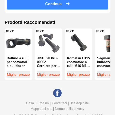
Continua
Prodotti Raccomandati
Bollino a rulli
JBXF 203MJ-
Komatsu D155
Segmento
per scavatori
00062
escavatore a
bulldozer p
e bulldozer
Cerniera per
rulli M16 M18
escavatori
calzature per
bulloni del
bulloni e d
SHANTUI
carrello JBXF
per carrelli
Miglior prezzo
Miglior prezzo
Miglior prezzo
Miglior pr
SD16 SD22
neri 42Mn2
SD32 Ricambi
per bulldozer
Casa
Circa noi
Contattaci
Desktop Site
Mappa del sito
Norme sulla privacy