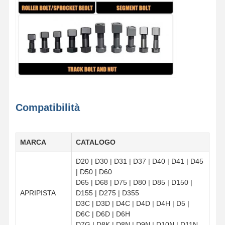
Compatibilità
MARCA
CATALOGO
D20 | D30 | D31 | D37 | D40 | D41 | D45
| D50 | D60
D65 | D68 | D75 | D80 | D85 | D150 |
APRIPISTA
D155 | D275 | D355
D3C | D3D | D4C | D4D | D4H | D5 |
D6C | D6D | D6H
D7G | D8K | D8N | D9N | D10N | D11N