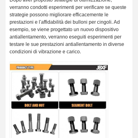
verranno condotti esperimenti per verificare se queste
Bolt per denti a secchio
strategie possono migliorare efficacemente le
prestazioni e l'affidabilità dei bulloni per cingoli. Ad
Bolt di blocco dentale
esempio, se viene progettato un nuovo dispositivo
antiallentamento, verranno eseguiti esperimenti per
Cerniera della ruota del camion
testare le sue prestazioni antiallentamento in diverse
bulloni e dadi
condizioni di vibrazione e carico.
Pattini Bolt