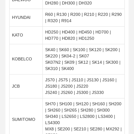
DH280 | DH300 | DH320
R60 | R130 | R200 | R210 | R220 | R290
HYUNDAI
| R320 | R914
HD250 | HD400 | HD450 | HD700 |
KATO
HD770 | HD820 | HD1250
SK40 | SK60 | SK100 | SK120 | SK200 |
SK220 | SK04-2 | SK07
KOBELCO
SK07N2 | SK09 | SK12 | SK14 | SK300 |
SK310 | SK400
JS70 | JS75 | JS110 | JS130 | JS160 |
JCB
JS180 | JS200 | JS220
JS240 | JS260 | JS300 | JS330
SH70 | SH100 | SH120 | SH160 | SH200
| SH260 | SH265 | SH280 | SH300
SH340 | LS2650 | LS2800 | LS3400 |
SUMITOMO
LS4300
MX8 | SE200 | SE210 | SE280 | MX292 |