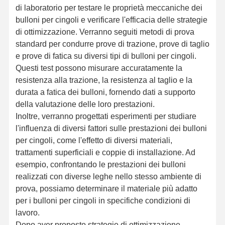
di laboratorio per testare le proprietà meccaniche dei
bulloni per cingoli e verificare l'efficacia delle strategie
di ottimizzazione. Verranno seguiti metodi di prova
Chi Siamo
Visita Alla
Controllo Di
Contattaci
standard per condurre prove di trazione, prove di taglio
Fabbrica
Qualità
e prove di fatica su diversi tipi di bulloni per cingoli.
Questi test possono misurare accuratamente la
resistenza alla trazione, la resistenza al taglio e la
durata a fatica dei bulloni, fornendo dati a supporto
della valutazione delle loro prestazioni.
Notizie
Casi
Blog
Chiedi Un
Preventivo
Inoltre, verranno progettati esperimenti per studiare
l'influenza di diversi fattori sulle prestazioni dei bulloni
BOLT di tracciato
per cingoli, come l'effetto di diversi materiali,
trattamenti superficiali e coppie di installazione. Ad
Bolt di aratura
esempio, confrontando le prestazioni dei bulloni
realizzati con diverse leghe nello stesso ambiente di
Segmento Bolt
prova, possiamo determinare il materiale più adatto
per i bulloni per cingoli in specifiche condizioni di
bullone a rotaia
lavoro.
Bolt di un cerotto
Dopo aver proposto strategie di ottimizzazione,