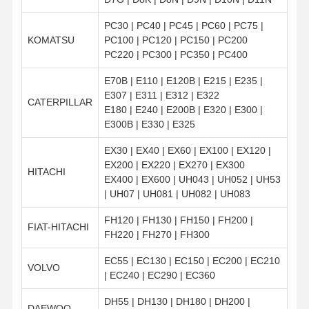
PC30 | PC40 | PC45 | PC60 | PC75 |
KOMATSU
PC100 | PC120 | PC150 | PC200
PC220 | PC300 | PC350 | PC400
E70B | E110 | E120B | E215 | E235 |
E307 | E311 | E312 | E322
CATERPILLAR
E180 | E240 | E200B | E320 | E300 |
E300B | E330 | E325
EX30 | EX40 | EX60 | EX100 | EX120 |
EX200 | EX220 | EX270 | EX300
HITACHI
EX400 | EX600 | UH043 | UH052 | UH53
| UH07 | UH081 | UH082 | UH083
FH120 | FH130 | FH150 | FH200 |
FIAT-HITACHI
FH220 | FH270 | FH300
EC55 | EC130 | EC150 | EC200 | EC210
VOLVO
| EC240 | EC290 | EC360
DH55 | DH130 | DH180 | DH200 |
DAEWOO