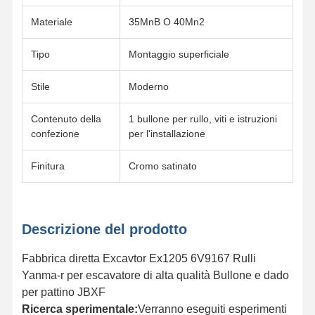
Materiale
35MnB O 40Mn2
Tipo
Montaggio superficiale
Stile
Moderno
Contenuto della
1 bullone per rullo, viti e istruzioni
confezione
per l'installazione
Finitura
Cromo satinato
Descrizione del prodotto
Fabbrica diretta Excavtor Ex1205 6V9167 Rulli
Casa.
Prodotti
Video
Spettacolo
Yanma-r per escavatore di alta qualità Bullone e dado
VR
per pattino JBXF
Ricerca sperimentale:
Verranno eseguiti esperimenti