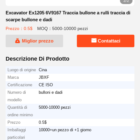
2/2
Excavator Ex1205 6V9167 Traccia bullone a rulli traccia di
scarpe bullone e dadi
Prezzo：0.5$
MOQ：5000-10000 pezzi
Miglior prezzo
Contattaci
Descrizione Di Prodotto
Luogo di origine
Cina
Marca
JBXF
Certificazione
CE ISO
Numero di
bulloni e dadi
modello
Quantità di
5000-10000 pezzi
ordine minimo
Prezzo
0.5$
Imballaggi
10000+un pezzo di +1 giorno
particolari