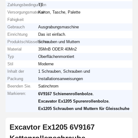
Zahlungsbedingungen
TT
Versorgungsmaterial-
Karton, Tasche, Palette
Fähigkeit
Gebrauch
Ausgrabungsmaschine
Einrichtung
Das ist einfach.
Produktschlüsselwörter
Schrauben und Muttern
Material
35MnB ODER 40Mn2
Typ
Oberflächenmontiert
Stil
Moderne
Inhalt der
1 Schrauben, Schrauben und
Packung
Installationsanweisungen
Beenden Sie.
Satinchrom
Markieren:
,
6V9167 Schienenrollenbolze
,
Excavator Ex1205 Spurenrollenbolze
Ex1205 Schrauben und Muttern für Gleisschuhe
Excavtor Ex1205 6V9167