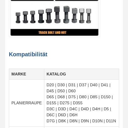
Kompatibilität
MARKE
KATALOG
D20 | D30 | D31 | D37 | D40 | D41 |
D45 | D50 | D60
D65 | D68 | D75 | D80 | D85 | D150 |
PLANIERRAUPE
D155 | D275 | D355
D3C | D3D | D4C | D4D | D4H | D5 |
D6C | D6D | D6H
D7G | D8K | D8N | D9N | D10N | D11N