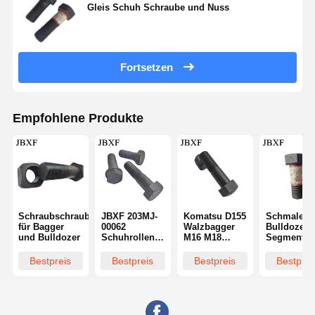
Gleis Schuh Schraube und Nuss
Fortsetzen
Empfohlene Produkte
Schraubschraubschraubschraubschraubschrauber
JBXF 203MJ-
Komatsu D155
Schmaler
für Bagger
00062
Walzbagger
Bulldozer
und Bulldozer
Schuhrollenschraube
M16 M18
Segment
für SHANTUI
Fahrwerksschrauben
Schwarze
SD16 SD22
JBXF
Schrauben
Bestpreis
Bestpreis
Bestpreis
Bestprei
SD32
und Mutter
Bulldozer
42Mn2
Ersatzteile