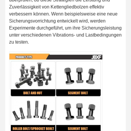
Zuverlässigkeit von Kettengliedbolzen effektiv
Schraubzahn-Schraubschrauber
verbessern können. Wenn beispielsweise eine neue
Zähne-Block-Schraube
Sicherungsvorrichtung entwickelt wird, werden
Experimente durchgeführt, um ihre Sicherungsleistung
Schraube für Lastwagenräder
unter verschiedenen Vibrations- und Lastbedingungen
zu testen.
Bolzen und Nüsse
Bodenplatte-Bolzen