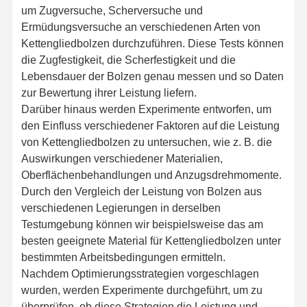
um Zugversuche, Scherversuche und
Ermüdungsversuche an verschiedenen Arten von
Über Uns
Werksbesicht
Qualitätskont
Kontakt Mit
Kettengliedbolzen durchzuführen. Diese Tests können
Igung
Rolle
Uns
die Zugfestigkeit, die Scherfestigkeit und die
Lebensdauer der Bolzen genau messen und so Daten
zur Bewertung ihrer Leistung liefern.
Darüber hinaus werden Experimente entworfen, um
den Einfluss verschiedener Faktoren auf die Leistung
Nachrichten
Fälle
Blog
Bitte Um Ein
von Kettengliedbolzen zu untersuchen, wie z. B. die
Angebot
Auswirkungen verschiedener Materialien,
Oberflächenbehandlungen und Anzugsdrehmomente.
Schraubschraubschraubschraubschraubschraubschraubschraubschraubschraubschraubschraubschraubschraubsc
Durch den Vergleich der Leistung von Bolzen aus
verschiedenen Legierungen in derselben
Pflügelschrauber
Testumgebung können wir beispielsweise das am
Segment Bolt
besten geeignete Material für Kettengliedbolzen unter
bestimmten Arbeitsbedingungen ermitteln.
Schraubenschraubschraubschraubschraub
Nachdem Optimierungsstrategien vorgeschlagen
wurden, werden Experimente durchgeführt, um zu
Schraubenschraubschraubschraubschraubschraubschraubschraubschraubschraubschraubschraubschraubschraub
überprüfen, ob diese Strategien die Leistung und