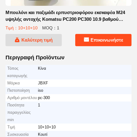
Μπουλόνι και παξιμάδι ερπυστριοφόρου εκσκαφέα M24
υψηλής αντοχής Komatsu PC200 PC300 10.9 βαθμού
γαλβανισμένο με ψευδάργυρο
Τιμή：10+10+10
MOQ：1
Καλύτερη τιμή
Επικοινωνήστε
Περιγραφή Προϊόντων
Τόπος
Κίνα
καταγωγής
Μάρκα
JBXF
Πιστοποίηση
iso
Αριθμό μοντέλου
pc-300
Ποσότητα
1
παραγγελίας
min
Τιμή
10+10+10
Συσκευασία
Κουτί