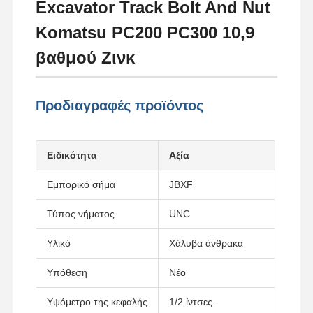
Excavator Track Bolt And Nut
Komatsu PC200 PC300 10,9
βαθμού Ζινκ
Προδιαγραφές προϊόντος
Ειδικότητα
Αξία
Εμπορικό σήμα
JBXF
Τύπος νήματος
UNC
Υλικό
Χάλυβα άνθρακα
Σπίτι
Προϊόντα
Βίντεο
Εμφάνιση VR
Υπόθεση
Νέο
Υψόμετρο της κεφαλής
1/2 ίντσες.