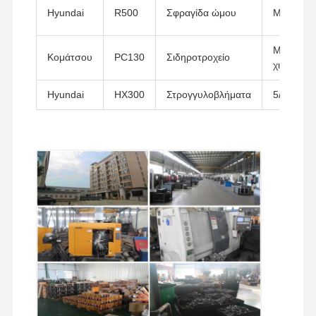
Hyundai
R500
Σφραγίδα ώμου
M24x12
Μ12x40
Κομάτσου
PC130
Σιδηροτροχείο
χιλιοστά
Hyundai
HX300
Στρογγυλοβλήματα
5/8 "x2.5"