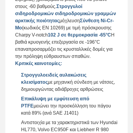
στους -60 βαθμούς.
Στρογγυλοί
σιδηροδρομικών σιδηροδρομικών γραμμών
αρκτικής ποιότητας
μόχλευση
Σύνθεση Ni-Cr-
Mo
(κωδικός EN 10269) με τιμή πρόσκρουσης
Charpy V-notch
102 J σε θερμοκρασία -65°C
Η
βαθιά κρυογενής επεξεργασία σε -196°C
επαναπροσαρμόζει τις κρυσταλλικές δομές για
την πρόληψη εύθραυστων σπαθών.
Κριτικές καινοτομίες:
Στρογγυλοειδείς αυλακώσεις
κλεισίματος
με μηχανική σύνδεση με νάτσες,
δημιουργώντας αδιάβροχες αρθρώσεις
Επικάλυψη με εμφύτευση από
PTFE
μειώνει την προσκόλληση του πάγου
κατά 89% (ανά SAE J1401)
Αντιστοιχία με τα χαρακτηριστικά των Hyundai
HL770, Volvo EC950F και Liebherr R 980