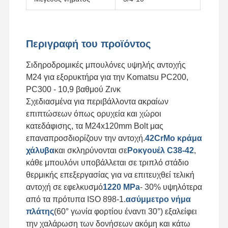
Σφραγίδα δοντιού κουβά
Σιδερένιο οδοντόφραγμα
Περιγραφή του προϊόντος
Σιδηροτροχείο τροχού φορτηγού
Σιδηροδρομικές μπουλόνες υψηλής αντοχής
M24 για εξορυκτήρα για την Komatsu PC200,
μπουλόνια και καρύδια
PC300 - 10,9 βαθμού Ζινκ
Σχεδιασμένα για περιβάλλοντα ακραίων
Μπουλόνι παπουτσιών διαδρομής
επιπτώσεων όπως ορυχεία και χώροι
κατεδάφισης, τα M24x120mm Bolt μας
επαναπροσδιορίζουν την αντοχή.
42CrMo κράμα
χάλυβα
και σκληρύνονται σε
Ροκγουέλ C38-42
,
κάθε μπουλόνι υποβάλλεται σε τριπλό στάδιο
θερμικής επεξεργασίας για να επιτευχθεί τελική
αντοχή σε εφελκυσμό
1220 MPa
- 30% υψηλότερα
από τα πρότυπα ISO 898-1.
ασύμμετρο νήμα
πλάτης
(60° γωνία φορτίου έναντι 30°) εξαλείφει
την χαλάρωση των δονήσεων ακόμη και κάτω