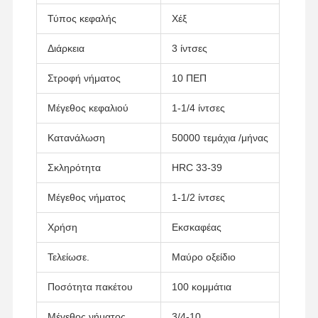
Τύπος κεφαλής
Χέξ
Σχετικά Με
Επισκέψεις
Ποιοτικός
Επικοινωνήσ
Διάρκεια
3 ίντσες
Εμάς
Στο
Έλεγχος
Τε Μαζί Μας
Εργοστάσιο
Στροφή νήματος
10 ΠΕΠ
Μέγεθος κεφαλιού
1-1/4 ίντσες
Κατανάλωση
50000 τεμάχια /μήνας
Ειδήσεις
Υποθέσεις
Ιστολόγιο
Ζητήστε Μια
Προσφορά
Σκληρότητα
HRC 33-39
Μέγεθος νήματος
1-1/2 ίντσες
ΤΡΑΚΤΑΣΜΟΣ
Πυροβολητήρας
Χρήση
Εκσκαφέας
Τμήμα Bolt
Τελείωσε.
Μαύρο οξείδιο
βρόχο τροχιάς τροχιάς
Ποσότητα πακέτου
100 κομμάτια
Σφραγίδα Σφραγίδα
Μέγεθος νήματος
3/4-10