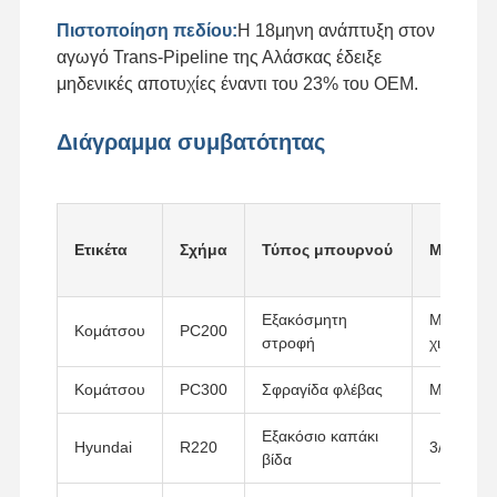
Πιστοποίηση πεδίου:
Η 18μηνη ανάπτυξη στον
αγωγό Trans-Pipeline της Αλάσκας έδειξε
μηδενικές αποτυχίες έναντι του 23% του OEM.
Διάγραμμα συμβατότητας
Ετικέτα
Σχήμα
Τύπος μπουρνού
Μέγεθος
Εξακόσμητη
Μ16x60
Κομάτσου
PC200
στροφή
χιλιοστά
Κομάτσου
PC300
Σφραγίδα φλέβας
M20x80
Εξακόσιο καπάκι
Hyundai
R220
3/4 "x 3"
βίδα