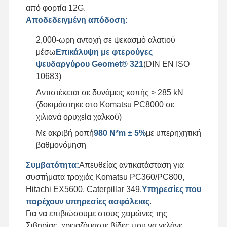
από φορτία 12G.
Αποδεδειγμένη απόδοση:
2,000-ωρη αντοχή σε ψεκασμό αλατιού
μέσω
Επικάλυψη με φτερούγες
ψευδαργύρου Geomet® 321
(DIN EN ISO
10683)
Αντιστέκεται σε δυνάμεις κοπής > 285 kN
(δοκιμάστηκε στο Komatsu PC8000 σε
χιλιανά ορυχεία χαλκού)
Με ακριβή ροπή
980 N*m ± 5%
με υπερηχητική
βαθμονόμηση
Συμβατότητα:
Απευθείας αντικατάσταση για
συστήματα τροχιάς Komatsu PC360/PC800,
Hitachi EX5600, Caterpillar 349.
Υπηρεσίες που
παρέχουν υπηρεσίες ασφάλειας
.
Για να επιβιώσουμε στους χειμώνες της
Σιβηρίας, χρειαζόμαστε βίδες που να γελάνε