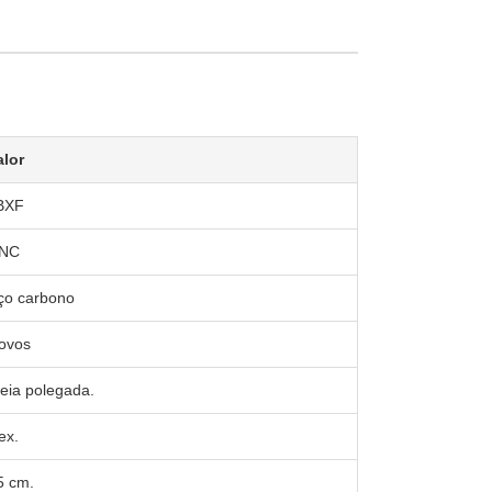
alor
BXF
NC
ço carbono
ovos
eia polegada.
ex.
5 cm.