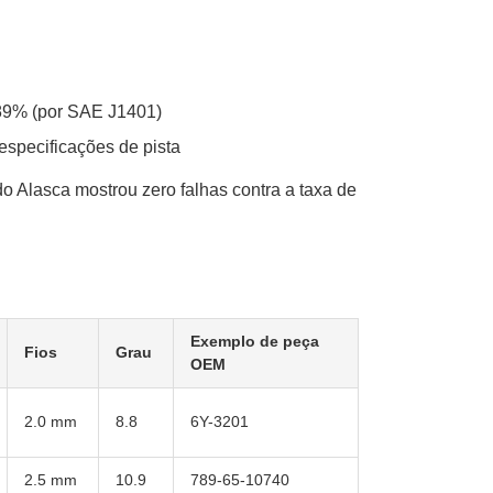
89% (por SAE J1401)
specificações de pista
o Alasca mostrou zero falhas contra a taxa de
Exemplo de peça
Fios
Grau
OEM
2.0 mm
8.8
6Y-3201
2.5 mm
10.9
789-65-10740