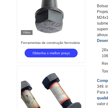
Bolsas
Projet
M24x1
submet
superi
Vídeo
afrou
Dese
Ferramentas de construção ferroviária
2Re
Obtenha o melhor preço
106
Res
Tor
Compa
349. 
Para s
qualid
valor 