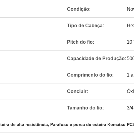
Condição:
No
Tipo de Cabeça:
He
Pitch do fio:
10 
Capacidade de Produção:
50
Comprimento do fio:
1 a
Concluir:
Óxi
Tamanho do fio:
3/4
,
eira de alta resistência
Parafuso e porca de esteira Komatsu PC