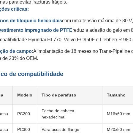
inas para evitar fracturas frágeis.
ões críticas:
nos de bloqueio helicoidais
com uma tensão máxima de 80 V,
vestimento impregnado de PTFE
reduz a adesão do gelo em 
patibilidade Hyundai HL770, Volvo EC950F e Liebherr R 980 e
ação de campo:
A implantação de 18 meses no Trans-Pipeline d
a de 23% do OEM.
ico de compatibilidade
ca
Modelo
Tipo de parafuso
Tamanho
Fecho de cabeça
atsu
PC200
M16x60 mm
hexadecimal
atsu
PC300
Parafusos de flange
M20x80 mm