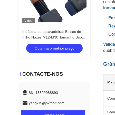
cristal
Inovaç
For
Vídeo
Re
Indústria de escavadeiras Bolsas de
Com
trilho Nozes M12-M30 Tamanho Uso
duradouro
Valid
Obtenha o melhor preço
quebr
Gráf
CONTACTE-NOS
Mar
86--13599988893
Com
yangxin@jbxfbolt.com
Com