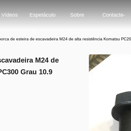
Vídeos
Espetáculo
Sobre
Contacte-
VR
Nós
Nos
porca de esteira de escavadeira M24 de alta resistência Komatsu PC
escavadeira M24 de
PC300 Grau 10.9