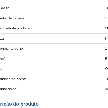
 do fio
1
anho da cabeça
1
cidade de produção
5
eza
H
rimento do fio
1
ização
E
a.
Ó
tidade do pacote
1
nho do fio
3
rição do produto