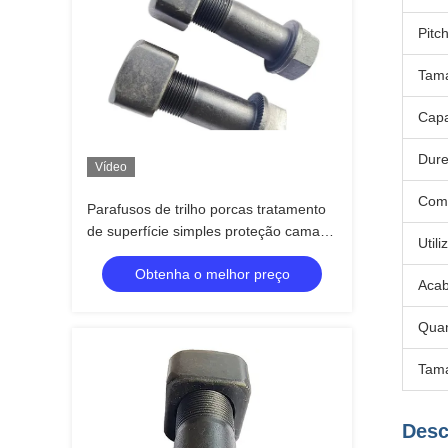
Pitch
Tam
Capa
Dur
Vídeo
Comp
Parafusos de trilho porcas tratamento
de superfície simples proteção camada
Util
adicional acabamento cinza prata
Obtenha o melhor preço
Acab
Quan
Tama
Desc