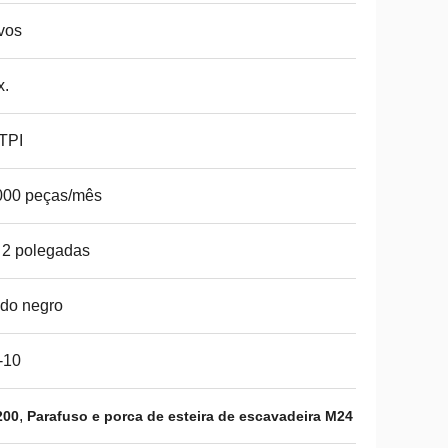
vos
x.
TPI
000 peças/mês
 2 polegadas
do negro
-10
,
200
Parafuso e porca de esteira de escavadeira M24