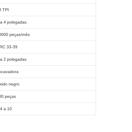
0 TPI
 a 4 polegadas.
0000 peças/mês
RC 33-39
 a 2 polegadas
xcavadora
xido negro
00 peças
/4 a 10