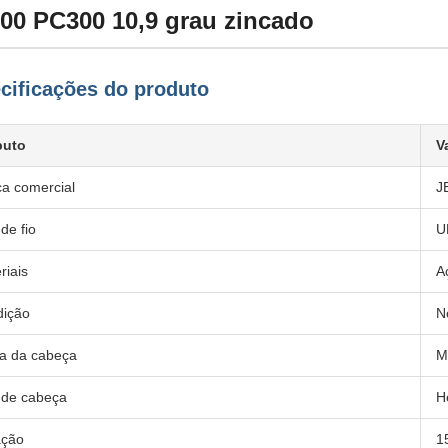
00 PC300 10,9 grau zincado
cificações do produto
buto
V
a comercial
J
de fio
U
riais
A
ição
N
ra da cabeça
M
 de cabeça
H
ação
1