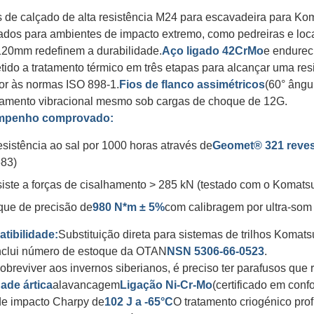
 de calçado de alta resistência M24 para escavadeira para K
ados para ambientes de impacto extremo, como pedreiras e loc
20mm redefinem a durabilidade.
Aço ligado 42CrMo
e endurec
ido a tratamento térmico em três etapas para alcançar uma res
or às normas ISO 898-1.
Fios de flanco assimétricos
(60° ângu
xamento vibracional mesmo sob cargas de choque de 12G.
mpenho comprovado:
sistência ao sal por 1000 horas através de
Geomet® 321 reves
83)
iste a forças de cisalhamento > 285 kN (testado com o Komat
que de precisão de
980 N*m ± 5%
com calibragem por ultra-som
tibilidade:
Substituição direta para sistemas de trilhos Koma
Inclui número de estoque da OTAN
NSN 5306-66-0523
.
obreviver aos invernos siberianos, é preciso ter parafusos que 
ade ártica
alavancagem
Ligação Ni-Cr-Mo
(certificado em co
de impacto Charpy de
102 J a -65°C
O tratamento criogénico pro