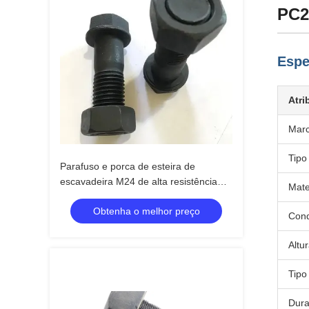
PC2
Espe
Atri
Marc
Tipo 
Parafuso e porca de esteira de
escavadeira M24 de alta resistência
Mate
Komatsu PC200 PC300 Grau 10.9
Obtenha o melhor preço
Zincado
Cond
Altu
Tipo
Dur