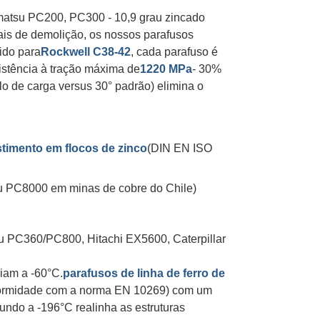
omatsu PC200, PC300 - 10,9 grau zincado
ais de demolição, os nossos parafusos
ido para
Rockwell C38-42
, cada parafuso é
istência à tração máxima de
1220 MPa
- 30%
lo de carga versus 30° padrão) elimina o
timento em flocos de zinco
(DIN EN ISO
su PC8000 em minas de cobre do Chile)
tsu PC360/PC800, Hitachi EX5600, Caterpillar
riam a -60°C.
parafusos de linha de ferro de
nformidade com a norma EN 10269) com um
fundo a -196°C realinha as estruturas