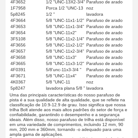
4F3652
1/2 "UNC-13X2-3/4"
Parafuso de arado
1F7958
Porca 1/2 "UNC-13
noz
5p8245
1/2 "
lavadora
4F3664
5/8 "UNC-11x1-1/2"
Parafuso de arado
Sobre Nós
Visita À
Controle De
Contacte-
4F3653
5/8 "UNC-11x1-3/4"
Parafuso de arado
Fábrica
Qualidade
Nos
4F3654
5/8 "UNC-11x2"
Parafuso de arado
3F5108
5/8 "UNC-11x2-1/4"
Parafuso de arado
4F3656
5/8 "UNC-11x2-1/2"
Parafuso de arado
4F3657
5/8 "UNC-11x2-3/4"
Parafuso de arado
4F3658
5/8 "UNC-11x3"
Parafuso de arado
4F3665
5/8 "UNC-11x3-1/2"
Parafuso de arado
Notícias
Casos
Blogue
Solicite Um
Orçamento
4F0391
5/8'unc-11x3-3/4 "
Parafuso de arado
4F3671
5/8 "UNC-11x4"
Parafuso de arado
4K0367
5/8 "UNC-11
noz
BOLTO DE TRAÇÃO
5p8247
lavadora plana 5/8 "
lavadora
Uma das principais características do nosso parafuso de
Fecho de arado
pista é a sua qualidade de alta qualidade, que se reflete na
classificação de 10.9-12.9 de grau. Isso significa que nossa
trilha Bolt atende aos mais altos padrões do setor de força e
Segmento Bolt
confiabilidade, garantindo o desempenho e a segurança
ideais. Além disso, nosso parafuso de trilha está disponível
parafusos de rolos de trilha
em uma variedade de comprimentos, incluindo 12 mm, 90
mm, 200 mm e 360mm, tornando -o adequado para uma
ampla gama de aplicações.
Bolinhas de alfinete