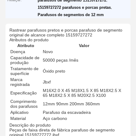
parafusos de segmento 15159727272
,
15159727272 parafusos e porcas pretas
Parafusos de segmentos de 12 mm
Rastrear parafusos pretos e porcas parafuso de segmento
original de alcance completo 15159727272
Atributos do produto
Atributo
Valor
Doença
Novo
Capacidade de
50000 peças /mês
produção
Tratamento de
Óxido preto
superfície
Marca
Jbxf
registrada
M16X2.0 X 45 M18X1.5 X 85 M18X2.5 X
Especificação
65 M18X2.5 X 85 M20X2.5 X100
Comprimento
12mm 90mm 200mm 360mm
dos parafusos
Aplicativo
Parafuso da escavadeira
Material
Aço carbono
Descrição do produto
Peças de faixa direta de fábrica parafuso de segmento
original 15159727272 jbxf