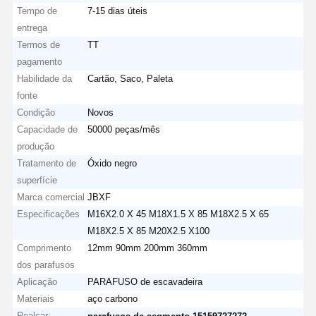
Tempo de
7-15 dias úteis
entrega
Termos de
TT
pagamento
Habilidade da
Cartão, Saco, Paleta
fonte
Condição
Novos
Capacidade de
50000 peças/mês
produção
Tratamento de
Óxido negro
superfície
Marca comercial
JBXF
Especificações
M16X2.0 X 45 M18X1.5 X 85 M18X2.5 X 65
M18X2.5 X 85 M20X2.5 X100
Comprimento
12mm 90mm 200mm 360mm
dos parafusos
Aplicação
PARAFUSO de escavadeira
Materiais
aço carbono
Realçar:
,