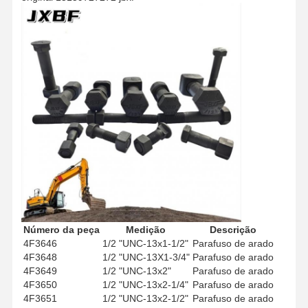
Número da peça
Medição
Descrição
4F3646
1/2 "UNC-13x1-1/2"
Parafuso de arado
4F3648
1/2 "UNC-13X1-3/4"
Parafuso de arado
Início
Produtos
Vídeos
Espetáculo
4F3649
1/2 "UNC-13x2"
Parafuso de arado
VR
4F3650
1/2 "UNC-13x2-1/4"
Parafuso de arado
4F3651
1/2 "UNC-13x2-1/2"
Parafuso de arado