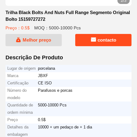
2/3
Trilha Black Bolts And Nuts Full Range Segmento Original
Bolto 15159727272
Preço：0.5$
MOQ：5000-10000 Pcs
Melhor preço
contacto
Descrição De Produto
Lugar de origem
porcelana
Marca
JBXF
Certificação
CE ISO
Número do
Parafusos e porcas
modelo
Quantidade de
5000-10000 Pcs
ordem mínima
Preço
0.5$
Detalhes da
10000 + um pedaço de + 1 dia
embalagem