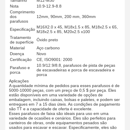
Tamanho
M12-M30
Nota
10.9-12.9-8.8
Comprimento
dos
12mm, 90mm, 200 mm, 360mm
parafusos
M16X2.0 x 45, M18x1.5 x 85, M18x2.5 x 65,
Especificação
M18x2.5 x 85, M20x2.5 x100
Tratamento
Óxido preto
de superfície
Material
Aço carbono
Doença
Novo
Certificação
CE, ISO9001: 2000
10.9/12.9/8.8, parafusos de pista de peças
Parafuso e
de escavadeiras e porca de escavadeira e
porca
porca
Aplicações
A quantidade mínima de pedidos para esses parafusos é de
5000-10000 peças, com um preço de 0,5 $ por peça. Eles
estão disponíveis em uma variedade de opções de
embalagem, incluindo caixas, bolsas e paletes, e podem ser
entregues em 7 a 15 dias úteis. As condições de pagamento
são TT e a capacidade de oferta é excelente.
Esses parafusos de faixa são ideais para uso em uma
variedade de ocasiões e cenários. Eles são perfeitos para
canteiros de obras, onde equipamentos pesados são
usados para escavar e escavar. Especificamente, eles são