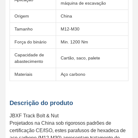
máquina de escavação
Origem
China
Tamanho
M12-M30
Força do binário
Min. 1200 Nm
Capacidade de
Cartão, saco, palete
abastecimento
Materiais
Aço carbono
Descrição do produto
JBXF Track Bolt & Nut
Início
Produtos
Vídeos
Espetáculo
Projetados na China sob rigorosos padrões de
VR
certificação CE/ISO, estes parafusos de hexadeca de
aço carbono (M12-M30) apresentam tratamento de