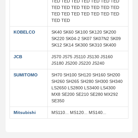
TED TED TED TED TED TED TED
TED TED TED TED TED TED TED
TED TED TED TED TED TED TED
TED TED
KOBELCO
SK40 SK60 SK100 SK120 SK200
SK220 SK04-2 SK07 SK07N2 SK09
SK12 SK14 SK300 SK310 SK400
JCB
JS70 JS75 JS110 JS130 JS160
JS180 JS200 JS220 JS240
SUMITOMO
SH70 SH100 SH120 SH160 SH200
SH260 SH265 SH280 SH300 SH340
LS2650 LS2800 LS3400 LS4300
MX8 SE200 SE210 SE280 MX292
SE350
Mitsubishi
MS110... MS120... MS140...