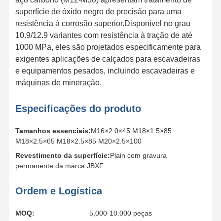
superfície de óxido negro de precisão para uma
resistência à corrosão superior.Disponível no grau
10.9/12.9 variantes com resistência à tração de até
Sobre Nós
Visita À
Controle De
Contacte-
Fábrica
Qualidade
Nos
1000 MPa, eles são projetados especificamente para
exigentes aplicações de calçados para escavadeiras
e equipamentos pesados, incluindo escavadeiras e
máquinas de mineração.
Notícias
Casos
Blogue
Solicite Um
Especificações do produto
Orçamento
Tamanhos essenciais:
M16×2.0×45 M18×1.5×85
BOLTO DE TRAÇÃO
M18×2.5×65 M18×2.5×85 M20×2.5×100
Revestimento da superfície:
Plain com gravura
Fecho de arado
permanente da marca JBXF
Segmento Bolt
Ordem e Logística
parafusos de rolos de trilha
MOQ:
5,000-10.000 peças
Bolinhas de alfinete