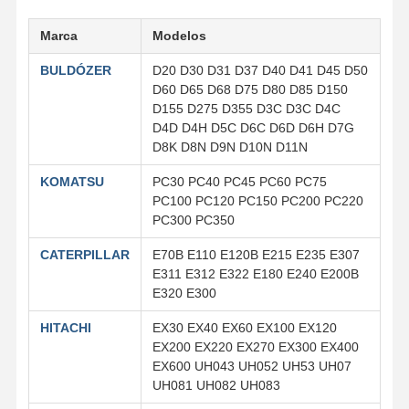
Marca
Modelos
BULDÓZER
D20 D30 D31 D37 D40 D41 D45 D50
D60 D65 D68 D75 D80 D85 D150
D155 D275 D355 D3C D3C D4C
D4D D4H D5C D6C D6D D6H D7G
D8K D8N D9N D10N D11N
KOMATSU
PC30 PC40 PC45 PC60 PC75
PC100 PC120 PC150 PC200 PC220
PC300 PC350
CATERPILLAR
E70B E110 E120B E215 E235 E307
E311 E312 E322 E180 E240 E200B
E320 E300
HITACHI
EX30 EX40 EX60 EX100 EX120
EX200 EX220 EX270 EX300 EX400
EX600 UH043 UH052 UH53 UH07
UH081 UH082 UH083