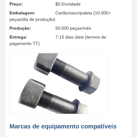
Preço:
$0,5/unidade
Bordo de dente de balde
Embalagem:
Cartão/saco/paleta (10.000+
peças/dia de produção)
Para o bloqueio de dentes
Produção:
50,000 peças/mês
Entrega:
7-15 dias úteis (termos de
Para o transporte de veículos a motor
pagamento TT)
Parafusos e porcas
Parafuso da sapata da trilha
Marcas de equipamento compatíveis