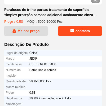
2/2
Parafusos de trilho porcas tratamento de superfície
simples proteção camada adicional acabamento cinza
prata
Preço：0.5$
MOQ：5000-10000 Pcs
Melhor preço
contacto
Descrição De Produto
Lugar de origem
China
Marca
JBXF
Certificação
CE, ISO9001: 2000
Número do
Parafusos e porcas
modelo
Quantidade de
5000-10000 Pcs
ordem mínima
Preço
0.5$
Detalhes da
10000 + um pedaço de + 1 dia
embalagem