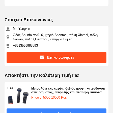
Στοιχεία Επικοινωνίας
Mr. Yangxin
Οδός Shunfa αριθ. 6, χωριό Shanmei, πόλη Xiamei, πόλη
Nan'an, πόλη Quanzhou, επαρχία Fujian
+8613599988893
Επικοινωνήστε
Αποκτήστε Την Καλύτερη Τιμή Για
Μπουλόνι εκσκαφέα, δεξιόστροφη κατεύθυνση
σπειρώματος, ασφαλής και σταθερή σύνδεση,
ανθεκτικό στη διάβρωση
Price： 5000-10000 Pcs