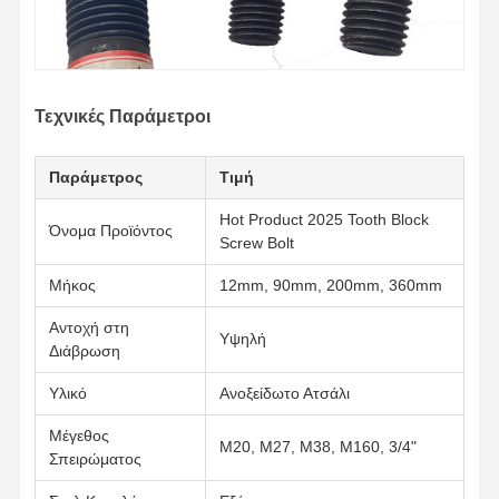
Σχετικά Με
Επισκέψεις
Ποιοτικός
Επικοινωνήσ
Εμάς
Στο
Έλεγχος
Τε Μαζί Μας
Εργοστάσιο
Τεχνικές Παράμετροι
Παράμετρος
Τιμή
Hot Product 2025 Tooth Block
Όνομα Προϊόντος
Ειδήσεις
Υποθέσεις
Ιστολόγιο
Ζητήστε Μια
Screw Bolt
Προσφορά
Μήκος
12mm, 90mm, 200mm, 360mm
ΤΡΑΚΤΑΣΜΟΣ
Αντοχή στη
Υψηλή
Διάβρωση
Πυροβολητήρας
Υλικό
Ανοξείδωτο Ατσάλι
Τμήμα Bolt
Μέγεθος
M20, M27, M38, M160, 3/4"
βρόχο τροχιάς τροχιάς
Σπειρώματος
Σφραγίδα Σφραγίδα