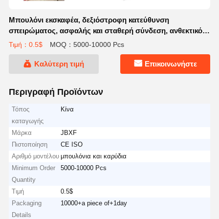
Μπουλόνι εκσκαφέα, δεξιόστροφη κατεύθυνση
σπειρώματος, ασφαλής και σταθερή σύνδεση, ανθεκτικό
στη διάβρωση
Τιμή：0.5$
MOQ：5000-10000 Pcs
Καλύτερη τιμή
Επικοινωνήστε
Περιγραφή Προϊόντων
Τόπος
Κίνα
καταγωγής
Μάρκα
JBXF
Πιστοποίηση
CE ISO
Αριθμό μοντέλου
μπουλόνια και καρύδια
Minimum Order
5000-10000 Pcs
Quantity
Τιμή
0.5$
Packaging
10000+a piece of+1day
Details