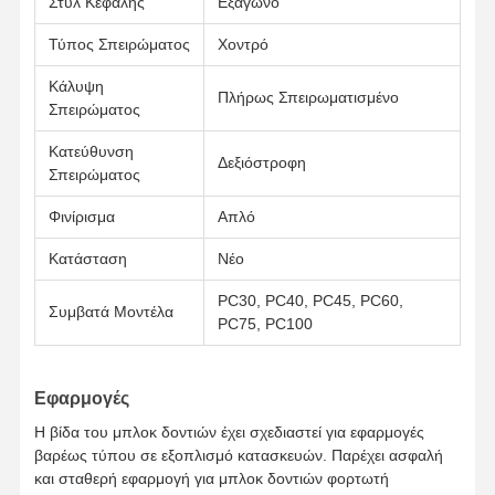
Στυλ Κεφαλής
Εξάγωνο
Σφραγίδα δοντιού κουβά
Τύπος Σπειρώματος
Χοντρό
Κάλυψη
Σιδερένιο οδοντόφραγμα
Πλήρως Σπειρωματισμένο
Σπειρώματος
Σιδηροτροχείο τροχού φορτηγού
Κατεύθυνση
Δεξιόστροφη
Σπειρώματος
μπουλόνια και καρύδια
Φινίρισμα
Απλό
Μπουλόνι παπουτσιών διαδρομής
Κατάσταση
Νέο
PC30, PC40, PC45, PC60,
Συμβατά Μοντέλα
PC75, PC100
Εφαρμογές
Η βίδα του μπλοκ δοντιών έχει σχεδιαστεί για εφαρμογές
βαρέως τύπου σε εξοπλισμό κατασκευών. Παρέχει ασφαλή
και σταθερή εφαρμογή για μπλοκ δοντιών φορτωτή