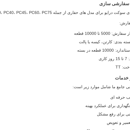
 سفارشی سازی
یو برای مدل های حفاری از جمله PC30، PC40، PC45، PC60، PC75 و PC100 در دسترس هستند.
فارش:
5000 تا 10000 قطعه
سته بندی: کارتن، کیسه یا پالت
1000 قطعه در بسته
اری
ت: TT
و خدمات
نی جامع ما شامل موارد زیر است:
ب حرفه ای
گهداری برای عملکرد بهینه
ی برای رفع مشکل
عمیر و تعویض