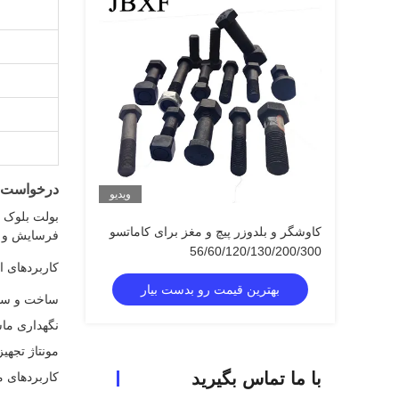
درخواست 
ویدیو
بولت بلوک د
کاوشگر و بلدوزر پیچ و مغز برای کاماتسو
فرسایش و 
56/60/120/130/200/300
کاربردهای اص
بهترین قیمت رو بدست بیار
ساخت و ساز
نگهداری ما
مونتاژ تجهی
با ما تماس بگیرید
کاربردهای م