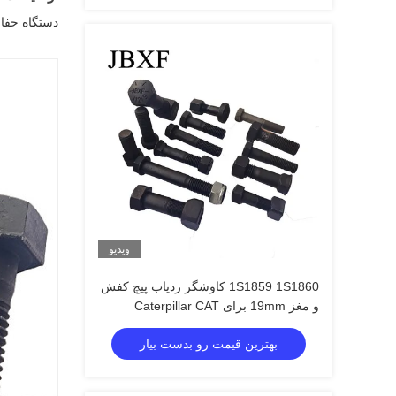
دستگاه حفاری با کیفیت بالا فروش JCB سط
ویدیو
1S1859 1S1860 کاوشگر ردیاب پیچ کفش
و مغز 19mm برای Caterpillar CAT
225BLC
بهترین قیمت رو بدست بیار