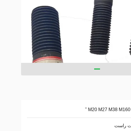
M20 M27 M38 M160 3
 راست