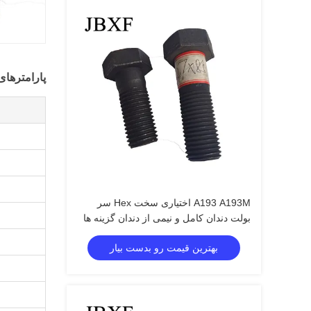
پارامترهای
A193 A193M اختیاری سخت Hex سر
بولت دندان کامل و نیمی از دندان گزینه ها
بهترین قیمت رو بدست بیار