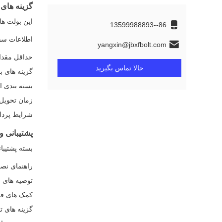
گزینه های
این بولت های سوکت درا
86--13599988893
اطلاعات س
yangxin@jbxfbolt.com
حداقل مقدار سفارش: 
حالا تماس بگیرید
گزینه های ب
بسته بندی استاندارد: 0
زمان تحویل: 7 تا 15 روز ک
شرایط پرداخ
پشتیبانی 
بسته پشتیبا
راهنمای نص
توصیه های ن
کمک های فن
گزینه های ت