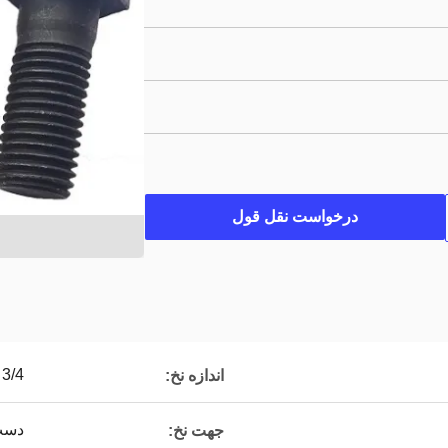
درخواست نقل قول
/4 "
اندازه نخ:
دست
جهت نخ: