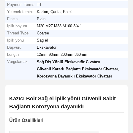
Payment Terms
TT
Yetenek temini
Karton, Çanta, Palet
Finish
Plain
İplik boyutu
M20 M27 M38 M160 3/4 "
Thread Type
Coarse
İplik yönü
Sağ el
Başvuru
Ekskavatör
Length
12mm 90mm 200mm 360mm
Vurgulamak:
,
Sağ Diş Yönlü Ekskavatör Civatası
,
Güvenli Kararlı Bağlantı Ekskavatör Civatası
Korozyona Dayanıklı Ekskavatör Civatası
Kazıcı Bolt Sağ el iplik yönü Güvenli Sabit
Bağlantı Korozyona dayanıklı
Ürün Özellikleri