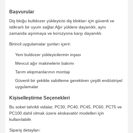
Kovası Diş Bolt
Başvurular
Diş Blok Bolt
Diş bloğu bultdozer yükleyicisi diş blokları için güvenli ve
istikrarlı bir uyum sağlar.Ağır yüklere dayanıklı, aynı
Kamyon tekerleği bultusu
zamanda aşınmaya ve korozyona karşı dayanıklı.
Cıvata ve Somunlar
Birincil uygulamalar şunları içerir:
Pabuç Cıvatası
Yeni buldozer yükleyicilerinin inşası
Mevcut ağır makinelerin bakımı
Tarım ekipmanlarının montajı
Güvenli bir şekilde sabitleme gerektiren çeşitli endüstriyel
uygulamalar
Kişiselleştirme Seçenekleri
Bu soket tahrikli vidalar, PC30, PC40, PC45, PC60, PC75 ve
PC100 dahil olmak üzere ekskavatör modelleri için
kullanılabilir.
Sipariş detayları: