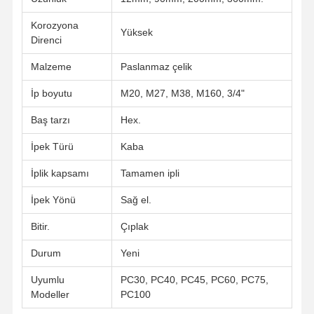
Korozyona
Yüksek
Direnci
Hakkımızda
Fabrika Turu
Kalite
Bize Ulaşın
Kontrolü
Malzeme
Paslanmaz çelik
İp boyutu
M20, M27, M38, M160, 3/4"
Baş tarzı
Hex.
Haberler
Durumlar
Blog
Teklif Alın
İpek Türü
Kaba
PARÇA CIVATASI
İplik kapsamı
Tamamen ipli
İpek Yönü
Sağ el.
Çömlek Bolt
Bitir.
Çıplak
Bölüm Bolt
Durum
Yeni
Pistli rulo bult
Uyumlu
PC30, PC40, PC45, PC60, PC75,
Kovası Pin Bolt
Modeller
PC100