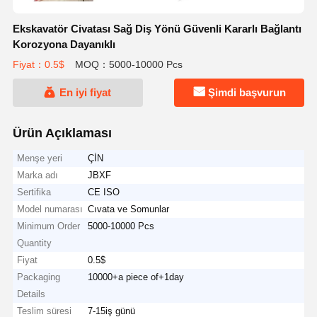
Ekskavatör Civatası Sağ Diş Yönü Güvenli Kararlı Bağlantı
Korozyona Dayanıklı
Fiyat：0.5$
MOQ：5000-10000 Pcs
En iyi fiyat
Şimdi başvurun
Ürün Açıklaması
Menşe yeri
ÇİN
Marka adı
JBXF
Sertifika
CE ISO
Model numarası
Cıvata ve Somunlar
Minimum Order
5000-10000 Pcs
Quantity
Fiyat
0.5$
Packaging
10000+a piece of+1day
Details
Teslim süresi
7-15iş günü