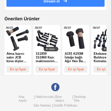
Devam et
Önerilen Ürünler
Atma kazıcı
1S1859
A193 A193M
Ekskavatör
satın JCB
1S1860 Kazı
İsteğe bağlı
Buldozer
kova dişler
makinesinin
Ağır Hex Baş
Komatsu
Bolt Side
ayakkabı
Bolt Tam Diş
56/60/120/1
Cutter Kaba
bultları ve
ve Yarım Diş
için Boltlar
En iyi fiyat
En iyi fiyat
En iyi fiyat
En iyi fiy
iplik türü
fındıkları
Seçenekleri
Fındıklar
19mm
Caterpillar
CAT 225BLC
için
Ana
Hakkımızda
Bize
Desktop
sayfa
ulaşın
Site
Site Haritası
Gizlilik Politikası