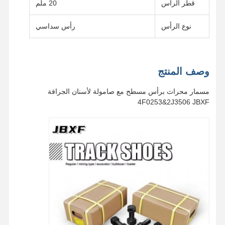
قطر الرأس
20 ملم
نوع الرأس
رأس سداسي
وصف المنتج
مسمار محراث برأس مسطح مع صامولة لأسنان الجرافة
4F0253&2J3506 JBXF
المنزل
منتجات
فيديوهات
عرض الواقع
الافتراضي