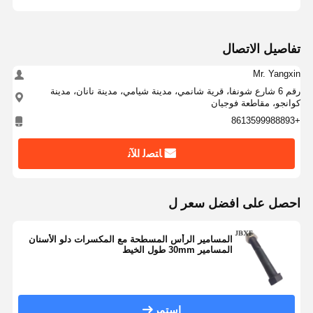
تفاصيل الاتصال
Mr. Yangxin
رقم 6 شارع شونفا، قرية شانمي، مدينة شيامي، مدينة نانان، مدينة
كوانجو، مقاطعة فوجيان
+8613599988893
ﺎﺘﺼﻟ ﺍﻶﻧ
احصل على افضل سعر ل
المسامير الرأس المسطحة مع المكسرات دلو الأسنان
المسامير 30mm طول الخيط
استمر