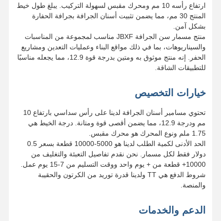
ارتفاع رأسه 10 مم ومحرك مقبس لسهولة التركيب. يبلغ طول خيط
المنتج 30 مم، مما يضمن تثبيت أسنان الجرافة بجرافة الحفارة
بشكل آمن.
منتج مسمار سن الجرافة JBXF مناسب لمجموعة من المناسبات
والسيناريوهات، بما في ذلك مواقع البناء وعمليات التعدين ومشاريع
الحفر. إنه منتج موثوق به ومتين بدرجة قوة 12.9، مما يجعله مناسبًا
للتطبيقات الشاقة.
خيارات التخصيص
تحتوي مسامير أسنان الجرافة لدينا على رأس سداسي بارتفاع 10
مم ودرجة 12.9، مما يضمن أقصى قوة ومتانة. درجة الخيط هي
1.75 ملم ونوع المحرك هو محرك مقبس.
الحد الأدنى لكمية الطلب لدينا هو 5000-10000 قطعة بسعر 0.5
دولار فقط لكل مسمار. نحن نقدم تفاصيل التعبئة والتغليف من
10000+ قطعة من + يوم واحد ووقت التسليم من 7-15 يوم عمل.
شروط الدفع هي TT ولدينا قدرة توريد من الكرتون والحقيبة
والمنصة.
الدعم والخدمات