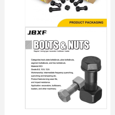
معلومات عنا
جولة في
ضبط الجودة
اتصل بنا
المصنع
أخبار
القضايا
مدونة
اطلب عرض
أسعار
المسار بولت
المنجم
قطعة البراغي
محاور عجلة السكة
البندقية