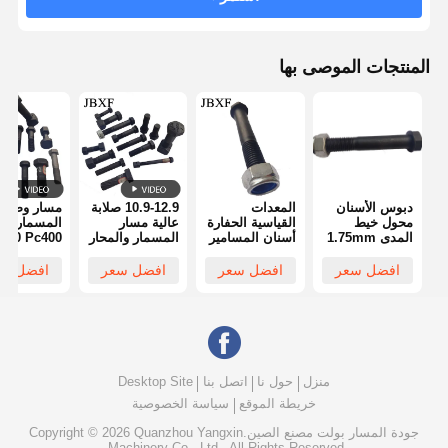
المنتجات الموصى بها
دبوس الأسنان
المعدات
10.9-12.9 صلابة
مسار وصلة
محول خيط
القياسية الحفارة
عالية مسار
المسم
المدى 1.75mm
أسنان المسامير
المسمار والمحار
300 Pc400
الطول 50mm
24 * 75 حافة
لمتابعة الحذاء
الدرجة 2.9
محرك المقبس
أسنان قطع
40Cr المواد
الدلو الأسنا
افضل سعر
افضل سعر
افضل سعر
افضل سع
المسامير
محول ومحلي
والمكسرات
للحفر
منزل
حول نا
اتصل بنا
Desktop Site
خريطة الموقع
سياسة الخصوصية
جودة
المسار بولت
مصنع الصين.Copyright © 2026 Quanzhou Yangxin
Machinery Co., Ltd.. All Rights Reserved.