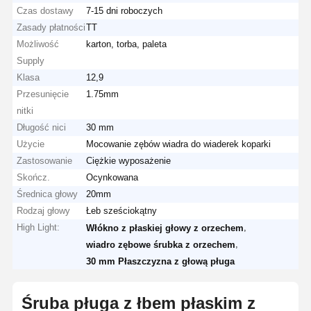
Czas dostawy
7-15 dni roboczych
Zasady płatności
TT
Możliwość
karton, torba, paleta
Supply
Klasa
12,9
Przesunięcie
1.75mm
nitki
Długość nici
30 mm
Użycie
Mocowanie zębów wiadra do wiaderek koparki
Zastosowanie
Ciężkie wyposażenie
Skończ.
Ocynkowana
Średnica głowy
20mm
Rodzaj głowy
Łeb sześciokątny
High Light:
,
Włókno z płaskiej głowy z orzechem
,
wiadro zębowe śrubka z orzechem
30 mm Płaszczyzna z głową pługa
Śruba pługa z łbem płaskim z