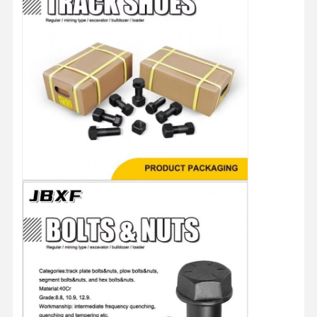
O Nas
Wycieczka
Kontrola
Skontaktuj
Po Fabryce
Jakości
Się Z Nami
Nowości
Sprawy
Blog
Poproś O
Wycenę
ŚRUBA GĄSIENNA
Bolt z pługa
Segment Bolt
ścieżkowy śrubokręt
Włókno wiadra