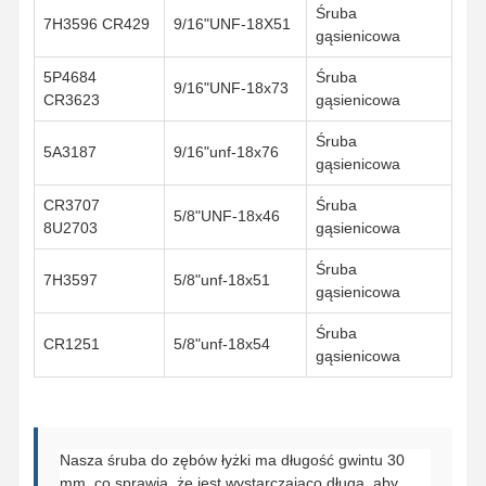
Śruba
7H3596 CR429
9/16"UNF-18X51
gąsienicowa
5P4684
Śruba
9/16"UNF-18x73
CR3623
gąsienicowa
Śruba
5A3187
9/16"unf-18x76
gąsienicowa
CR3707
Śruba
5/8"UNF-18x46
8U2703
gąsienicowa
Śruba
7H3597
5/8"unf-18x51
gąsienicowa
Śruba
CR1251
5/8"unf-18x54
gąsienicowa
Nasza śruba do zębów łyżki ma długość gwintu 30
mm, co sprawia, że jest wystarczająco długa, aby