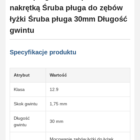
nakrętką Śruba pługa do zębów
łyżki Śruba pługa 30mm Długość
gwintu
Specyfikacje produktu
Atrybut
Wartość
Klasa
12.9
Skok gwintu
1,75 mm
Długość
30 mm
gwintu
Mocowanie zębów łyżki do łyżek