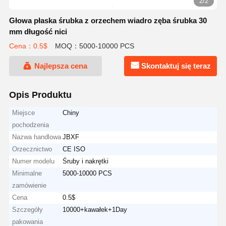
2/2
Głowa płaska śrubka z orzechem wiadro zęba śrubka 30
mm długość nici
Cena：0.5$
MOQ：5000-10000 PCS
Najlepsza cena
Skontaktuj się teraz
Opis Produktu
Miejsce
Chiny
pochodzenia
Nazwa handlowa
JBXF
Orzecznictwo
CE ISO
Numer modelu
Śruby i nakrętki
Minimalne
5000-10000 PCS
zamówienie
Cena
0.5$
Szczegóły
10000+kawałek+1Day
pakowania