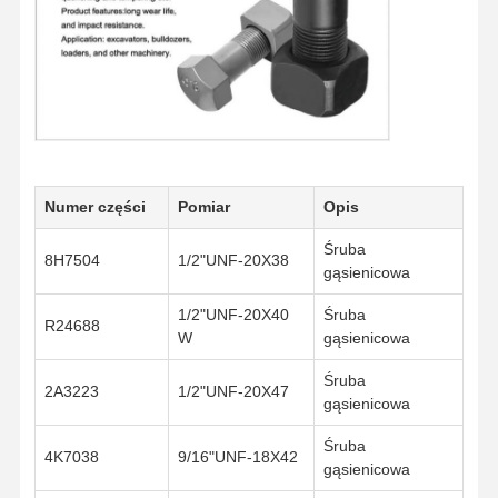
Bolt zębów wiadra
Bramka zębowa
Śruby koła ciężarówki
Śruby i nakrętki
Numer części
Pomiar
Opis
śruby dla butów
Śruba
8H7504
1/2"UNF-20X38
gąsienicowa
1/2"UNF-20X40
Śruba
R24688
W
gąsienicowa
Śruba
2A3223
1/2"UNF-20X47
gąsienicowa
Śruba
4K7038
9/16"UNF-18X42
gąsienicowa