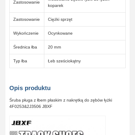
Zastosowanie
koparek
Zastosowanie
Ciężki sprzęt
Wykończenie
Ocynkowane
Średnica łba
20 mm
Typ łba
Łeb sześciokątny
Opis produktu
Śruba pługa z łbem płaskim z nakrętką do zębów łyżki
4F0253&2J3506 JBXF
Do Domu
Produkty
Filmy
Pokaz VR