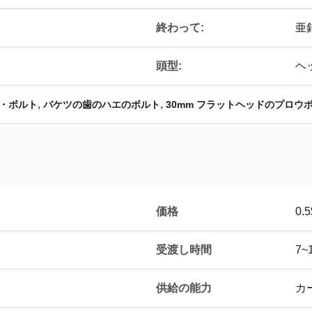
終わって:
亜
頭型:
ヘ
,
,
・ボルト
バケツの歯のハエのボルト
30mm フラットヘッドのプロウ
価格
0.5
受渡し時間
7~
供給の能力
カ