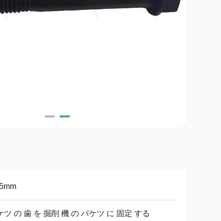
75mm
ツ の 歯 を 掘削 機 の バケツ に 固定 する