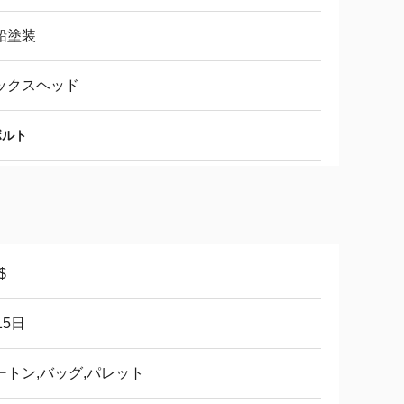
鉛塗装
ックスヘッド
ボルト
$
15日
ートン,バッグ,パレット