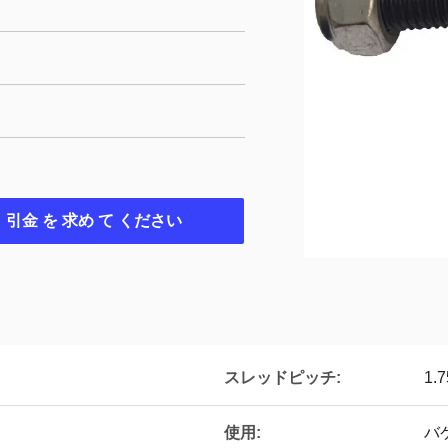
引金 を 求め て ください
スレッドピッチ:
1.
使用:
バケ