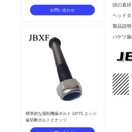
30mm 糸長
頭の直径
お問い合わせ
ヘッドタ
製品説明
バケツ歯
標準的な掘削機歯ボルト 24*75 エッジ
歯切断ボルトとナッツ